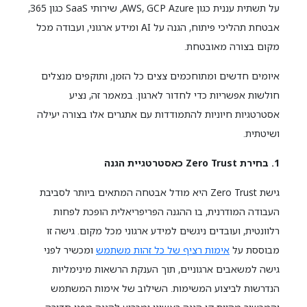
על תשתית עננית כגון AWS, GCP Azure, שירותי SaaS כגון 365,
אבטחת תהליכי פיתוח, הגנה על AI ומידע ארגוני, ועבודה מכל
מקום בצורה מאובטחת.
איומים חדשים ומתוחכמים צצים כל הזמן, ותוקפים מנצלים
חולשות אפשריות כדי לחדור לארגון. במאמר זה, נציע
אסטרטגיות חיוניות להתמודדות עם אתגרים אלו בצורה יעילה
ושיטתית.
1. בחירת
Zero Trust
כאסטרטגיית הגנה
גישת Zero Trust היא מודל אבטחה המתאים ביותר לסביבת
העבודה המודרנית, בו ההגנה הפריפריאלית הופכת לפחות
רלוונטית, ועובדים ניגשים למידע ארגוני מכל מקום. גישה זו
מבוססת על
אימות רציף של כל זהות משתמש
ומכשיר לפני
גישה למשאבים ארגוניים, תוך הענקת הרשאות מינימליות
הנדרשות לביצוע המשימות. השילוב של אימות המשתמש