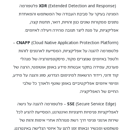
XDR
(Extended Detection and Response) פלטפורמה
המגינה בעיקר על סביבת העבודה של המשתמש והמאחדת
נתונים ממקורות שונים כגון זהויות, דואר, תחנות קצה,
אפליקציות, על מנת ליצר תגובה מהירה ויעילה לאיומים.
(Cloud Native Application Protection Platform) –
CNAPP
פלטפורמה להגנה על אפליקציות, המסייעת לארגונים לזהות
ולטפל באיומים שנוצרים מקוד, מיסקונפיגורציה של מנהלי
מערכת, עמידה בתקני אבטחת מידע באופן אוטומטי, הרצה של
קוד זדוני, רידוד הרשאות למינימום הנדרש, סווג והגנה על מידע,
ומיפוי איומים אפליקטיביים באופן שוטף ולאורך כל שלבי
החיים של האפליקציה.
SSE
(Secure Service Edge) – פלטפורמה להגנה על גישה
לאפליקציות פנימיות חיצוניות ואינטרנט, המסייעת להגיע לכל
שירות ארגוני פנימי דרך רשת מנוהלת אחרי אימות זהות של
משתמש ומכשיר ובאותו זמן להגן על איומי הגלישה באינטרנט,