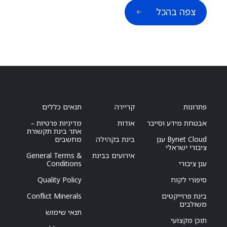
צפה בהכל
פתרונות
קריירה
תנאים כללים
אבטחת מידע וסייבר
אודות
מדיניות פרטיות –
אתר בינת תקשורת
Bynet Cloud ענן
בינת בקהילה
מחשבים
ציבורי ישראלי
אירועים בבינת
General Terms &
ענן ציבורי
Conditions
סיפורי לקוח
Quality Policy
בינת פרוייקטים
Conflict Minerals
משולבים
תנאי שימוש
תוכן מקצועי