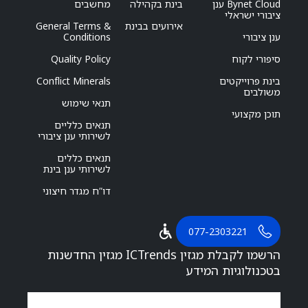
Bynet Cloud ענן
בינת בקהילה
מחשבים
ציבורי ישראלי
אירועים בבינת
General Terms &
ענן ציבורי
Conditions
סיפורי לקוח
Quality Policy
בינת פרוייקטים
Conflict Minerals
משולבים
תנאי שימוש
תוכן מקצועי
תנאים כלליים
לשירותי ענן ציבורי
תנאים כללים
לשירותי ענן בינת
דו”ח מגדר חיצוני
077-2303221
הרשמו לקבלת מגזין ICTrends מגזין החדשנות
בטכנולוגיות המידע