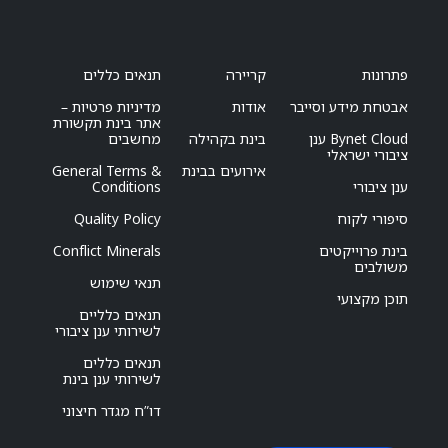
פתרונות
קריירה
תנאים כללים
אבטחת מידע וסייבר
אודות
מדיניות פרטיות –
אתר בינת תקשורת
Bynet Cloud ענן
בינת בקהילה
מחשבים
ציבורי ישראלי
אירועים בבינת
General Terms &
ענן ציבורי
Conditions
סיפורי לקוח
Quality Policy
בינת פרוייקטים
Conflict Minerals
משולבים
תנאי שימוש
תוכן מקצועי
תנאים כלליים
לשירותי ענן ציבורי
תנאים כללים
לשירותי ענן בינת
דו”ח מגדר חיצוני