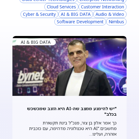
Cloud Services
Customer Interaction
Cyber & Security
AI & BIG DATA
Audio & Video
Software Development
Nimbus
AI & BIG DATA
"יש להימנע ממצב שה-AI היא הזנב שמכשכש
בכלב"
כך אמר אלון בן צור, מנכ"ל בינת תקשורת
מחשבים."AI היא טכנולוגיה מדהימה, עם כוכבית
אזהרה, ועלינו…