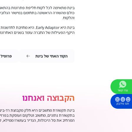
כולם מהשורה הראשונה בתחומם במישור הגלובלי.
והלקוח.
בינת היא Early Adaptor. הי
היקף הפעילות של החברה עומד בשנים האחרונות על כ-1.5 מיליארד שקל בשנה, והיד
הקוד האתי של בינת
פרופיל
צרו קשר
הקבוצה ואנחנו
תנו פידבק
בינת תקשורת מחשבים היא חלק מקבוצת רד-בינ
בתקשורת נתונים, מחשוב וטלקום ועוסקת בפרוי
המרחיב את סל היכולות, הנדיר בעושרו ממילא, 