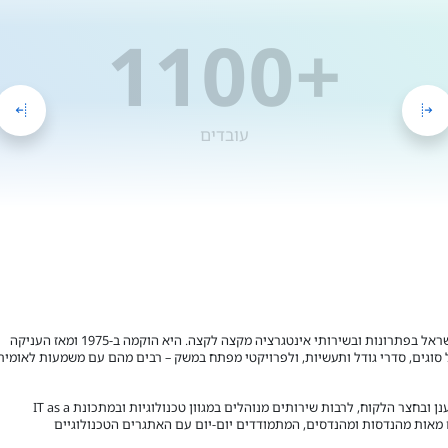
+1100
עובדים
בינת תקשורת מחשבים היא החברה המובילה בישראל בפתרונות ובשירותי אינטגרציה מקצה לקצה. היא הוקמה ב-1975 ומאז העניקה
 סוגים, סדרי גודל ותעשיות, ולפרויקטי מפתח במשק – רבים מהם עם משמעות לאומית
בינת מציעה סל פתרונות בכל תשתית וסביבה, בענן ובחצר הלקוח, לרבות שירותים מנוהלים במגוון טכנולוגיות ובמתכונת IT as a
, בהם מאות מהנדסות ומהנדסים, המתמודדים יום-יום עם האתגרים הטכנולוגיים