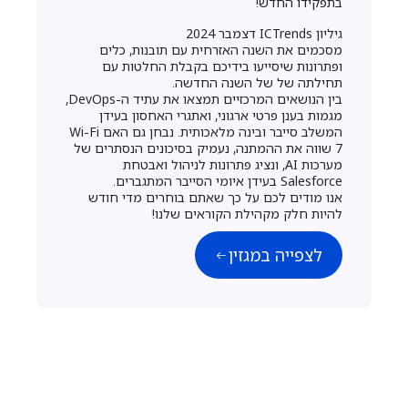
בתפקידו החדש!
גיליון ICTrends דצמבר 2024
מסכמים את השנה האזרחית עם תובנות, כלים
ופתרונות שיסייעו בידיכם בקבלת החלטות עם
תחילתה של של השנה החדשה.
בין הנושאים המרכזיים תמצאו את עתיד ה-DevOps,
מגמות בענן פרטי ארגוני, ואתגרי האחסון בעידן
המשלב סייבר ובינה מלאכותית. נבחן גם האם Wi-Fi
7 שווה את ההמתנה, נעמיק בסיכונים הנסתרים של
מערכות AI, ונציג פתרונות לניהול ואבטחת
Salesforce בעידן איומי הסייבר המתגברים.
אנו מודים לכם על כך שאתם בוחרים מדי חודש
להיות חלק מקהילת הקוראים שלנו!
לצפייה במגזין