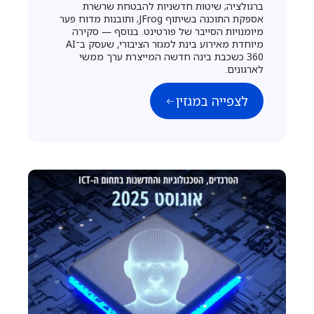
ברגולציה; שיטות חדשניות להבטחת שרשרת
אספקת התוכנה בשיתוף JFrog; ותובנות מדוח פער
מיומנויות הסייבר של פורטינט. בנוסף — סקירה
מיוחדת מאירוע בינת למגזר הציבורי, שעסק ב־AI
360 כשכבת בינה חדשה המייצרת ערך ממשי
לארגונים.
לצפייה במגזין