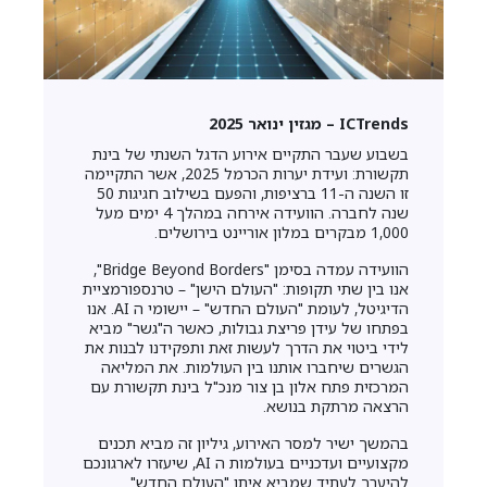
ICTrends – מגזין ינואר 2025
בשבוע שעבר התקיים אירוע הדגל השנתי של בינת
תקשורת: ועידת יערות הכרמל 2025, אשר התקיימה
זו השנה ה-11 ברציפות, והפעם בשילוב חגיגות 50
שנה לחברה. הוועידה אירחה במהלך 4 ימים מעל
1,000 מבקרים במלון אוריינט בירושלים.
הוועידה עמדה בסימן "Bridge Beyond Borders",
אנו בין שתי תקופות: "העולם הישן" – טרנספורמציית
הדיגיטל, לעומת "העולם החדש" – יישומי ה AI. אנו
בפתחו של עידן פריצת גבולות, כאשר ה"גשר" מביא
לידי ביטוי את הדרך לעשות זאת ותפקידנו לבנות את
הגשרים שיחברו אותנו בין העולמות. את המליאה
המרכזית פתח אלון בן צור מנכ"ל בינת תקשורת עם
הרצאה מרתקת בנושא.
בהמשך ישיר למסר האירוע, גיליון זה מביא תכנים
מקצועיים ועדכניים בעולמות ה AI, שיעזרו לארגונכם
להיערך לעתיד שמביא איתו "העולם החדש".