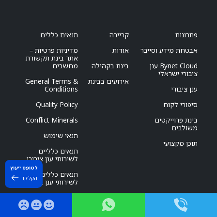
פתרונות
קריירה
תנאים כללים
אבטחת מידע וסייבר
אודות
מדיניות פרטיות –
אתר בינת תקשורת
Bynet Cloud ענן
בינת בקהילה
מחשבים
ציבורי ישראלי
אירועים בבינת
General Terms &
ענן ציבורי
Conditions
סיפורי לקוח
Quality Policy
בינת פרוייקטים
Conflict Minerals
משולבים
תנאי שימוש
תוכן מקצועי
תנאים כלליים
לשירותי ענן ציבורי
לטופס ייעוץ
תנאים כללים
הקליקו
לשירותי ענן בינת
דו”ח מגדר חיצוני