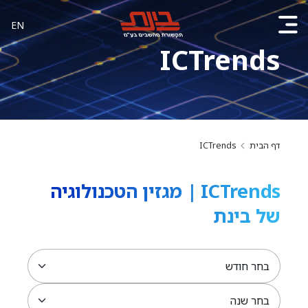
EN
ICTrends
דף הבית
ICTrends
ICTrends | מגזין הטכנולוגיה
של בינת