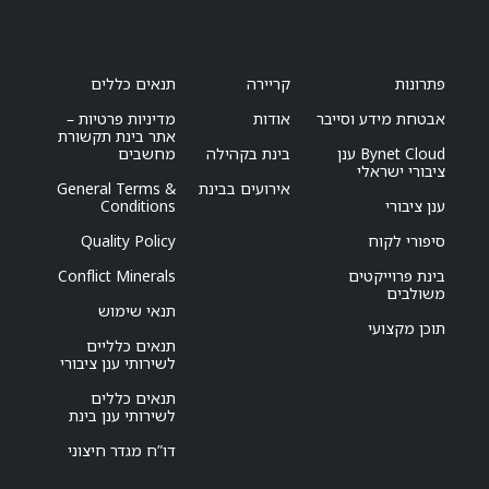
פתרונות
קריירה
תנאים כללים
אבטחת מידע וסייבר
אודות
מדיניות פרטיות –
אתר בינת תקשורת
Bynet Cloud ענן
בינת בקהילה
מחשבים
ציבורי ישראלי
אירועים בבינת
General Terms &
ענן ציבורי
Conditions
סיפורי לקוח
Quality Policy
בינת פרוייקטים
Conflict Minerals
משולבים
תנאי שימוש
תוכן מקצועי
תנאים כלליים
לשירותי ענן ציבורי
תנאים כללים
לשירותי ענן בינת
דו”ח מגדר חיצוני