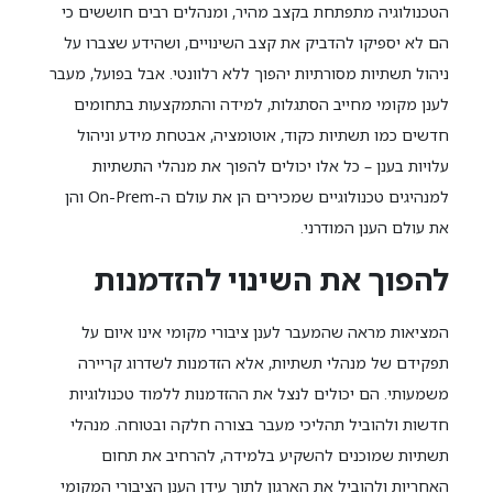
הטכנולוגיה מתפתחת בקצב מהיר, ומנהלים רבים חוששים כי
הם לא יספיקו להדביק את קצב השינויים, ושהידע שצברו על
ניהול תשתיות מסורתיות יהפוך ללא רלוונטי. אבל בפועל, מעבר
לענן מקומי מחייב הסתגלות, למידה והתמקצעות בתחומים
חדשים כמו תשתיות כקוד, אוטומציה, אבטחת מידע וניהול
עלויות בענן – כל אלו יכולים להפוך את מנהלי התשתיות
למנהיגים טכנולוגיים שמכירים הן את עולם ה-On-Prem והן
את עולם הענן המודרני.
להפוך את השינוי להזדמנות
המציאות מראה שהמעבר לענן ציבורי מקומי אינו איום על
תפקידם של מנהלי תשתיות, אלא הזדמנות לשדרוג קריירה
משמעותי. הם יכולים לנצל את ההזדמנות ללמוד טכנולוגיות
חדשות ולהוביל תהליכי מעבר בצורה חלקה ובטוחה. מנהלי
תשתיות שמוכנים להשקיע בלמידה, להרחיב את תחום
האחריות ולהוביל את הארגון לתוך עידן הענן הציבורי המקומי