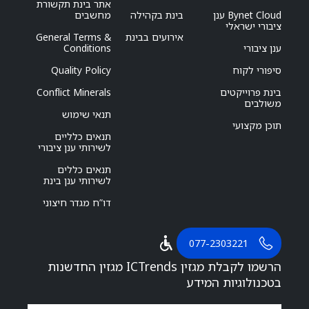
אתר בינת תקשורת
Bynet Cloud ענן
בינת בקהילה
מחשבים
ציבורי ישראלי
אירועים בבינת
General Terms &
ענן ציבורי
Conditions
סיפורי לקוח
Quality Policy
בינת פרוייקטים
Conflict Minerals
משולבים
תנאי שימוש
תוכן מקצועי
תנאים כלליים
לשירותי ענן ציבורי
תנאים כללים
לשירותי ענן בינת
דו”ח מגדר חיצוני
077-2303221
הרשמו לקבלת מגזין ICTrends מגזין החדשנות
בטכנולוגיות המידע