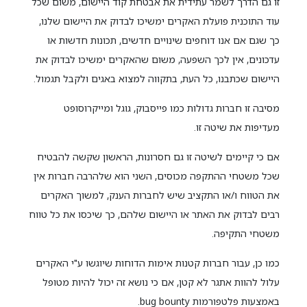
זו גם הדרך לשמר עתידית את אבטחת קוד היישום, משום שכל
עוד התוכנית פועלת האקרים ימשיכו לבדוק את היישום שלנו,
כך שגם אם אנו דוחפים שינויים חדשים, תכונות חדשות או
עדכונים, אין לכך השפעה, משום שהאקרים ימשיכו לבדוק את
היישום שכתבנו, כל העת, בתקווה למצוא באגים ולקבל תגמול.
מסיבה זו חברות גדולות כמו פייסבוק, גוגל ומייקרוסופט
מעדיפות את שיטה זו.
אם כי קיימים לשיטה זו גם חסרונות, הראשון שקשה להבטיח
שכל משטחי ההתקפה מכוסים, השני הוא שלהרבה חברות אין
את הטווח ו/או התקציב שיש לחברות הענק, למשוך האקרים
רבים לבדוק את האתר או היישום שלהם, כך שיכסו את כל טווח
משטחי התקיפה.
כמו כן, עבור חברות קטנות אימות הדוחות שיוגשו ע"י האקרים
עלול להוות אתגר לא קטן, אם כי נושא זה יכול להיות מטופל
באמצעות פלטפורמות bug bounty.