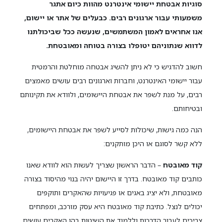
סוגיות אבטחת יישומי אינטרנט מהוות כיום אתגר
משמעותי עבור ארגונים רבים. כבעלים של אתר או יישום,
אנו אחראים לאמון המשתמשים, שנעשה ככל שביכולתנו
לדווא שנתוניהם יטופלו בצורה בטוחה ומאובטחת.
חשוב להדגיש כי לא ניתן להשיג אבטחה מוחלטת והרמטית
עבור יישומי האינטרנט, וחברות וארגונים רבים עושים מאמצים
רבים, על מנת לשפר את אבטחת היישומים, ולוודא את תקינותם
ובטיחותם.
הנה כמה גישות, שיכולות לסייע לשפר את אבטחת היישומים,
ללא קשר לסוגם או היכן מותקנים:
קוד מאובטח
– הדבר הראשון שצריך לעשות הוא לוודא שאנו
כותבים קוד מאובטח. בדרך זו היישום יהיה בנוי מהיסוד בצורה
מאובטחת, ולא יציג באגים או פגיעויות שהאקרים ותוקפים
יכולים לנצל. כתיבת קוד מאובטח היא עסק מורכב, ומפתחים
צריכים לעבור הדרכות וללמוד את השיטות בהן האקרים עושים