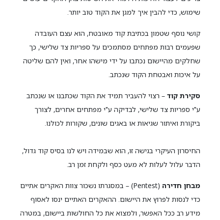
שימוש, כדי להבין איך למגן את הקוד טוב יותר.
קושי נוסף שטמון בכתיבת קוד מאובטח, הוא עצם העובדה
שפעמים רבות מפתחים מסתמכים על ספריות צד שלישי, כך
שחלקים מהיישום נכתבו על ידי מישהו אחר, ואין להם שליטה
על איכות ואבטחת הקוד שנכתב.
סקירת קוד
– רצוי להעביר תמיד את הקוד שכתבנו או שנכתב
ע"י ספריות צד שלישי, לבדיקה ע"י מפתחים אחרים, לצורך
ביקורת ואיתור שגיאות או באגים שונים, שקורות לכולנו.
החיסרון העיקרי בגישה זו, הוא שבמידה ויש לנו בסיס קוד גדול,
הדבר עלול לעלות לא מעט כסף ולקחת זמן רב.
מבחן חדירה
(Pentest) – במסגרתו נשכור צוות האקרים אתיים
כדי לנסות לפרוץ את היישום. ההאקרים האתיים ינסו לאסוף
מידע רב ככל האפשר, ולמצוא את כל החולשות ביישום, במטרה