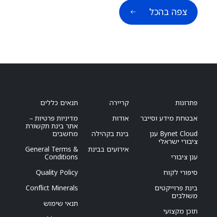
צפה בהכל
פתרונות
קריירה
תנאים כללים
אבטחת מידע וסייבר
אודות
מדיניות פרטיות –
אתר בינת תקשורת
Bynet Cloud ענן
בינת בקהילה
מחשבים
ציבורי ישראלי
אירועים בבינת
General Terms &
ענן ציבורי
Conditions
סיפורי לקוח
Quality Policy
בינת פרוייקטים
Conflict Minerals
משולבים
תנאי שימוש
תוכן מקצועי