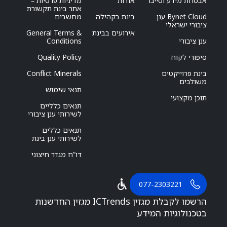
אבטחת מידע וסייבר
אודות
מדיניות פרטיות –
אתר בינת תקשורת
Bynet Cloud ענן
בינת בקהילה
מחשבים
ציבורי ישראלי
אירועים בבינת
General Terms &
ענן ציבורי
Conditions
סיפורי לקוח
Quality Policy
בינת פרוייקטים
Conflict Minerals
משולבים
תנאי שימוש
תוכן מקצועי
תנאים כלליים
לשירותי ענן ציבורי
תנאים כללים
לשירותי ענן בינת
דו”ח מגדר חיצוני
077-2303221
הרשמו לקבלת מגזין ICTrends מגזין החדשנות
בטכנולוגיות המידע