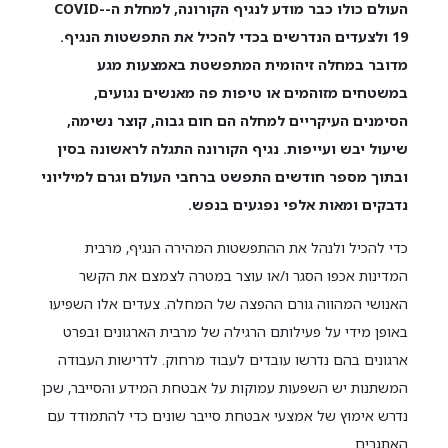
העולם כולו כבר מודע לנגיף הקורונה, למחלת ה-COVID-
19 ולצעדים הנדרשים בכדי להכיל את התפשטות הנגיף.
מדובר במחלה זיהומית המתפשטת באמצעות מגע
במשטחים מזוהמים או טיפות פה מאנשים נגועים,
הסימנים העיקריים למחלה הם חום גבוה, קוצר נשימה,
שיעול יבש ועייפות. נגיף הקורונה התגלה לראשונה בסין
ובתוך מספר חודשים התפשט ברחבי העולם וגרם למיליוני
נדבקים ומאות אלפי נפגעים בנפש.
כדי להכיל ולנהל את ההתפשטות המהירה הנגיף, מרבית
המדינות אכפו הסגר ו/או עוצר במטרה לצמצם את הקשר
האנושי המהווה גורם ההפצה של המחלה. צעדים אלו השפיעו
באופן מידי על פעילותם הרגילה של מרבית הארגונים ובפרט
ארגונים בהם נדרשו עובדים לעבוד מרחוק. לדרישות העבודה
המשתנות יש השפעות עמוקות על אבטחת המידע והסייבר, שכן
נדרש אימוץ של אמצעי אבטחת סייבר שונים כדי להתמודד עם
האתגרים.