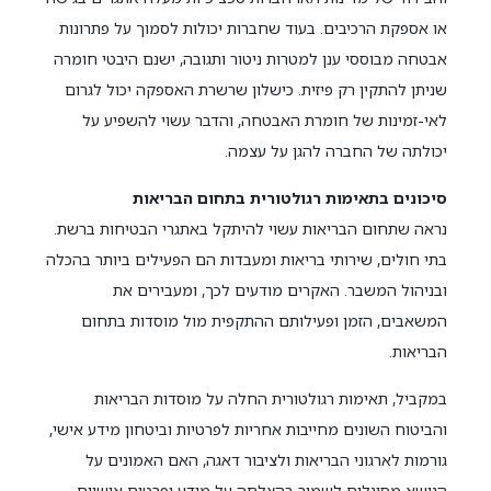
או אספקת הרכיבים. בעוד שחברות יכולות לסמוך על פתרונות
אבטחה מבוססי ענן למטרות ניטור ותגובה, ישנם היבטי חומרה
שניתן להתקין רק פיזית. כישלון שרשרת האספקה יכול לגרום
לאי-זמינות של חומרת האבטחה, והדבר עשוי להשפיע על
יכולתה של החברה להגן על עצמה.
סיכונים בתאימות רגולטורית בתחום הבריאות
נראה שתחום הבריאות עשוי להיתקל באתגרי הבטיחות ברשת.
בתי חולים, שירותי בריאות ומעבדות הם הפעילים ביותר בהכלה
ובניהול המשבר. האקרים מודעים לכך, ומעבירים את
המשאבים, הזמן ופעילותם ההתקפית מול מוסדות בתחום
הבריאות.
במקביל, תאימות רגולטורית החלה על מוסדות הבריאות
והביטוח השונים מחייבות אחריות לפרטיות וביטחון מידע אישי,
גורמות לארגוני הבריאות ולציבור דאגה, האם האמונים על
הנושא מסוגלים לשמור בהצלחה על מידע ופרטים אישיים