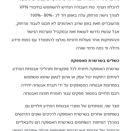
להכלת הנגיף. כוח העבודה הנדרש להשתמש בחיבורי VPN
לצורך גישה מרחוק עלה באופן חד לכ -80% -100%
מהעובדים וזאת בזמן שרוב הארגונים לא תכננו לעבוד מרחוק,
אבל עכשיו נדרשו לעשות זאת ובמקביל מערכות הניטור
וההתחקות אחר פעולות זדוניות נאלצו להתמודד עם כמות מידע
גדולה פי כמה מימי שגרה.
כשלים בשרשרת האספקה
שרשרת האספקה חיונית לכל פונקציות ותהליכי אבטחת המידע.
לעיתים רחוקות יכול עסק או ארגון לטעון שהוא משתמש
בפתרונות אבטחה המסופקים על ידי חברת אבטחה יחידה.
רובם תלויים במספר ספקים עבור חומרת תוכנה ואבטחה.
מצד שני, מפתחים של מוצרי אבטחת המידע תלויים גם
בשותפים אחרים בשרשרת האספקה לרכיבים שונים הדרושים
במהלך הפיתוח. השותפים בשרשרת האספקה הם גלובאליים
והבידוד של מדינות ו/או חברות ספציפיות מעלה אתגרים בגישה