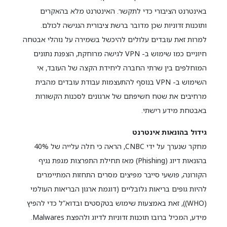
באינטרנט הציבורי כדי לתקשר. האינטרנט מלא בהאקרים
ותוכנות זדוניות שכן מדובר ברשת ציבורית הנגישה לכולם.
למרות זאת עובדים עלולים להיכשל בשמירה על נוהלי אבטחה
חיוניים כמו שימוש ב- VPN לגישה מרוחקת, הצפנת נתונים
המוחלפים בין שרתי החברה ליחידת הקצה של העובד, אי
השימוש ב- VPN בנוסף להתעצמות עבודת עובדים מהבית
מרחיבים את שטח חשיפתם של ארגונים לסכנות הקשורות
באבטחת מידע רישתי.
גידול בהונאות אינטרנט
מחקר שנערך על ידי CNBC, הראה כי חלה עלייה של 40%
בהונאות דיוג (Phishing) מאז תחילת התפרצות מגפת נגיף
הקורונה, פושעי סייבר מפיצים מסרים התחזות המתיימרים
להיות גופים בריאות גלובליים (דוגמת ארגון הבריאות העולמי
(WHO)), זאת באמצעות שימוש בטקסטים ובדוא”ל כדי להפיץ
מידע, המכיל ברובו תוכנות זדוניות לדיוג ולהפצת Malwares.