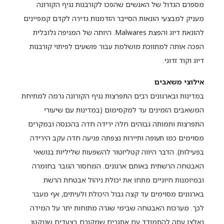
מספרם הגדול של האנשים שהפכו לקורבנות נגיף הקורונה
מעניק למבצעי הונאות הסייבר הזדמנות נדירה לקדם קמפיינים
להונאת דיוג והפצת Malwares. היותה של המגיפה גלובלית
הפכה אותה למתווכת מושלמת עבור פושעים לפיתוי קורבנות
דיוג וקוד זדוני.
אילוצי משאבים
במדינות ובארגונים רבים התפרצות נגיף הקורונה גרמה למתיחת
המשאבים הזמינים עד למקסימום (במדינות עם שיעורי
התפרצות ותמותה גבוהים חלה ירידה חדה בהכנסה ובמקרים
מסוימים כמו תעופה ותיירות נצפתה פגיעה חדה עקב הירידה
בפעילות). הדבר היווה קטליזטור להשפעות שליליות בנושאי
האבטחה הרשתית באותם ארגונים. המחסור הגובר בחומרה
ובמיומנות חיוניים מתחו את יכולת ניהול אבטחת הרשת
בארגונים מסוימים עד קצה גבול היכולת ולעיתים, אף מעבר
לכך. מערכות האבטחה שבימי שגרה מתוחות יתר על המידה
נאלצו עתה להתמודד עם אתגרים שמקורם בצעדים שננקטו