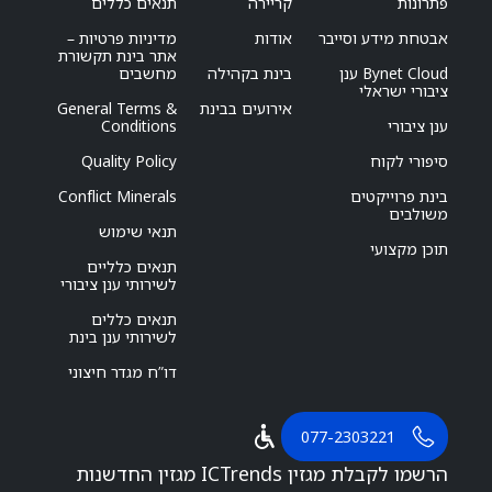
פתרונות
קריירה
תנאים כללים
אבטחת מידע וסייבר
אודות
מדיניות פרטיות –
אתר בינת תקשורת
Bynet Cloud ענן
בינת בקהילה
מחשבים
ציבורי ישראלי
אירועים בבינת
General Terms &
ענן ציבורי
Conditions
סיפורי לקוח
Quality Policy
בינת פרוייקטים
Conflict Minerals
משולבים
תנאי שימוש
תוכן מקצועי
תנאים כלליים
לשירותי ענן ציבורי
תנאים כללים
לשירותי ענן בינת
דו”ח מגדר חיצוני
077-2303221
הרשמו לקבלת מגזין ICTrends מגזין החדשנות