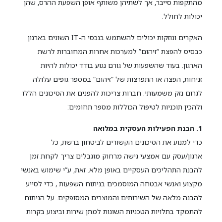
מהתקפות סייבר, אך לשתיהן משותף אופן השפעת ההרס, שהן
יכולות לחולל.
האקרים ונוזקות יכולים להשתמש בנכסי ה-IT השונים בארגון
כבסיס להפצת “זיהום” למערכות אחרות המחוברות לרשת
הארגון. בעוד שהשפעות של גורם נגוע בודד יכולות להיות
זניחות, הפצה או התפרצות של “זיהום” במספר גופים עלולה
לגרום נזק משמעותי. חברות צריכות להפנים את הסיכונים הללו
ולהכין תוכניות לטיפול הכוללות מספר תחומים:
1. הבנת הפעילות העסקית במלואה
כדי למנוע את הסיכונים הקשורים לביטחון ברשת, כל
ארגון/עסק עם אמצעי גישה מרחוק מוגבלים צריך לקחת זמן
להבנת התהליכים העסקיים באופן מלא. זאת, ע”י שימוש באנשי
מקצוע ואנשי אבטחה המוסמכים בניתוח השפעות , כדי לסייע
להבנה מלאה של השירותים והמוצרים המסופקים. על הניתוח
להתמקד בתלויות הטכניות השונות למתן שירות וביצוע בקרות