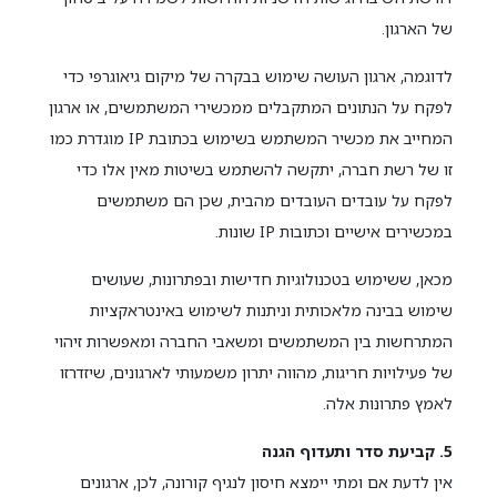
של הארגון.
לדוגמה, ארגון העושה שימוש בבקרה של מיקום גיאוגרפי כדי
לפקח על הנתונים המתקבלים ממכשירי המשתמשים, או ארגון
המחייב את מכשיר המשתמש בשימוש בכתובת IP מוגדרת כמו
זו של רשת חברה, יתקשה להשתמש בשיטות מאין אלו כדי
לפקח על עובדים העובדים מהבית, שכן הם משתמשים
במכשירים אישיים וכתובות IP שונות.
מכאן, ששימוש בטכנולוגיות חדישות ובפתרונות, שעושים
שימוש בבינה מלאכותית וניתנות לשימוש באינטראקציות
המתרחשות בין המשתמשים ומשאבי החברה ומאפשרות זיהוי
של פעילויות חריגות, מהווה יתרון משמעותי לארגונים, שיזדרזו
לאמץ פתרונות אלה.
5. קביעת סדר ותעדוף הגנה
אין לדעת אם ומתי יימצא חיסון לנגיף קורונה, לכן, ארגונים