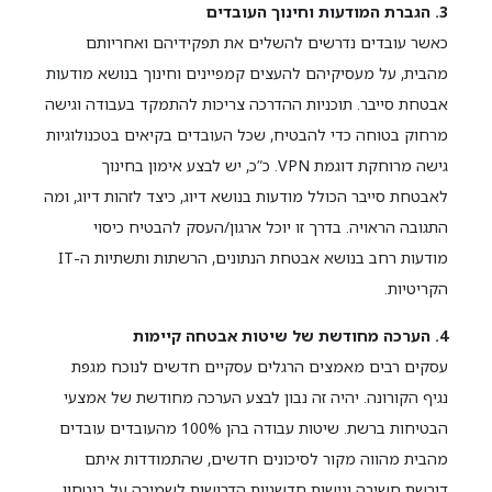
3. הגברת המודעות וחינוך העובדים
כאשר עובדים נדרשים להשלים את תפקידיהם ואחריותם
מהבית, על מעסיקיהם להעצים קמפיינים וחינוך בנושא מודעות
אבטחת סייבר. תוכניות ההדרכה צריכות להתמקד בעבודה וגישה
מרחוק בטוחה כדי להבטיח, שכל העובדים בקיאים בטכנולוגיות
גישה מרוחקת דוגמת VPN. כ”כ, יש לבצע אימון בחינוך
לאבטחת סייבר הכולל מודעות בנושא דיוג, כיצד לזהות דיוג, ומה
התגובה הראויה. בדרך זו יוכל ארגון/העסק להבטיח כיסוי
מודעות רחב בנושא אבטחת הנתונים, הרשתות ותשתיות ה-IT
הקריטיות.
4. הערכה מחודשת של שיטות אבטחה קיימות
עסקים רבים מאמצים הרגלים עסקיים חדשים לנוכח מגפת
נגיף הקורונה. יהיה זה נבון לבצע הערכה מחודשת של אמצעי
הבטיחות ברשת. שיטות עבודה בהן 100% מהעובדים עובדים
מהבית מהווה מקור לסיכונים חדשים, שהתמודדות איתם
דורשת חשיבה וגישות חדשניות הדרושות לשמירה על ביטחון