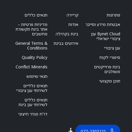
פתרונות
קריירה
תנאים כללים
אבטחת מידע וסייבר
אודות
מדיניות פרטיות –
אתר בינת תקשורת
Bynet Cloud ענן
בינת בקהילה
מחשבים
ציבורי ישראלי
אירועים בבינת
General Terms &
ענן ציבורי
Conditions
סיפורי לקוח
Quality Policy
בינת פרוייקטים
Conflict Minerals
משולבים
תנאי שימוש
תוכן מקצועי
תנאים כלליים
לשירותי ענן ציבורי
תנאים כללים
לשירותי ענן בינת
דו”ח מגדר חיצוני
077-2303221