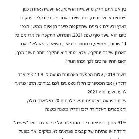
בין אם אתם חלק מתעשיית ההייטק, או תעשיה אחרת כגון
פיננסים או שירותים, בחודשים האחרונים כל בעלי העסקים
בארץ ובעולם מבינים שהתקפות סייבר הן איום ממשי. הצפי
כיום הוא שעד סוף שנת 2021, תתרחש התקפה על ארגונים כל
11 שניות בממוצע, ובמספרים כאלו, השאלה היא לא "האם
הארגון שלכם יותקף", אלא "מתי הוא יותקף" ויותר חשוב מכך,
האם תהיו ערוכים לכך ומהו הנזק?
בשנת 2019, עלות הפגיעה בארגונים הגיעה ל- 11.9 מיליארד
דולר (!) אם המספרים הללו נשמעים לכם גבוהים, תרצו כנראה
לדעת שעד סוף 2021
עלות הפגיעה בארגונים תגיע ללפחות 20 מיליארד דולר,
והמספרים האלה רק ילכו ויגדלו משנה משנה.
91% מתוך הפריצות כיום מתחילות על ידי הפצת דואר "פישינג"
והורדה או פתיחה של קבצים שנראים לא מזיקים, אך בפועל