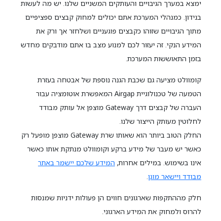
ימצא במערך הגיבויים והעותקים המשניים שלנו. יש מה לעשות
בנידון. כמנהלי המערכת אתם יכולים למחוק קבצים ספציפיים
מתוך הגיבויים שזוהו כקבצים פוגעניים ושלחזר אך ורק את
המידע הנקי. זה יעזור לכם למנוע מצב בו אתם מודבקים מחדש
בזמן התאוששות המערכת.
קומוולט מציעה גם שכבת הגנה נוספת של אבטחה בעזרת
הטמעה של טכנולוגיית Airgap המאפשרת אוטומציה עבור
העברה של קבצים דרך Gateway מוצפן אל עותק מבודד
לחלוטין מעותק הייצור שלנו.
החלק הטוב ביותר הוא שאותו שרת Gateway מוצפן מופעל רק
כאשר יש מעבר של מידע ברקע וקומוולט מנתקת אותו כאשר
אינו בשימוש. במילים אחרות,
המידע שלכם יישמר באתר
מבודד ויישאר מוגן
.
חלק מההתקפות שארגונים חווים הן פעולות ידניות שמנסות
להרוס ולמחוק את המידע הארגוני.