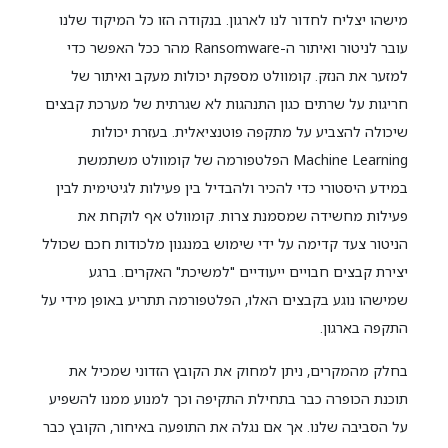
מישהו יצליח לחדור לנו לארגון. בנקודה הזו כל המיקוד שלנו
עובר לניטור ואיתור ה-Ransomware מהר ככל האפשר כדי
למזער את הנזק. קומוולט מספקת יכולות מעקב ואיתור של
חריגות על שרתים כגון התנהגות לא שגרתית של מערכת קבצים
שיכולה להצביע על מתקפה פוטנציאלית. בעזרת יכולות
Machine Learning הפלטפורמה של קומוולט משתמשת
במידע היסטורי כדי להכיר ולהבדיל בין פעילות לגיטימית לבין
פעילות מחשידה שמסמנת צרות. קומוולט אף לוקחת את
הניטור צעד קדימה על ידי שימוש במנגנון מלכודות חכם שכולל
יצירת קבצים חבויים ייעודיים "למשיכת" האקרים. ברגע
שמישהו נוגע בקבצים האלו, הפלטפורמה תתריע באופן מידי על
התקפה בארגון.
בחלק מהמקרים, ניתן למחוק את הקובץ הזדוני שמכיל את
תוכנת הכופרה כבר בתחילת התקיפה וכך למנוע ממנו להשפיע
על הסביבה שלנו. אך אם נגלה את התופעה באיחור, הקובץ כבר