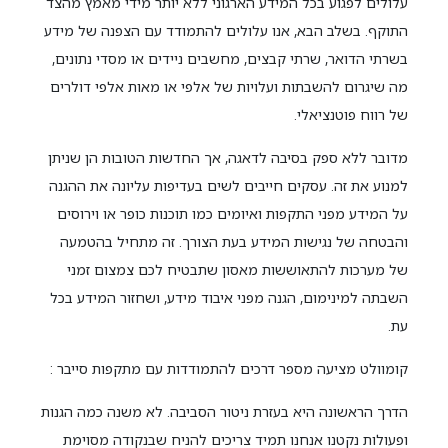
עלולים לפגוע בכל המידע הארגוני ללא יותר מידי מאמץ מהצד
התוקף. בשלב הבא, אנו עלולים להתמודד עם הצפנה של מידע
בשרתי הדואר, שרתי קבצים, מחשבים ניידים או מסדי נתונים,
מה שיגרום להשבתות ועלויות של אלפי או מאות אלפי דולרים
של רווח פוטנציאלי.
מדובר ללא ספק בסיבה לדאגה, אך החדשות הטובות הן שניתן
למנוע את זה. עסקים חייבים לשים בעדיפות עליונה את ההגנה
על המידע מפני התקפות ואיומים כמו תוכנות כופר או וירוסים
והבטחה של נגישות המידע בעת הצורך. זה מתחיל בהטמעה
של מערכות להתאוששות מאסון שתבטיח לכם צמצום זמני
השבתה למינימום, הגנה מפני איבוד מידע, ושחזור המידע בכל
עת.
קומוולט מציעה מספר דרכים להתמודדות עם מתקפות סייבר :
הדרך הראשונה היא בעזרת ניטור הסביבה. לא משנה כמה הגנות
ופעולות נקטנו אנחנו תמיד צריכים להניח שבנקודה מסוימת