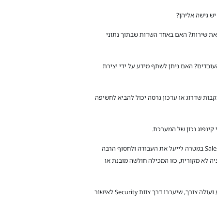
 בקובץ שמצורף לקריאת שירות? האם באחד השדות שבתוך נתוני
ארגוני שלכם, האם מידע רגיש חשוף לכלל העובדים? האם ניתן לשתף מידע על ידי יצירת
שינוי שבוצע בעקבות שדרוג או עדכון גרסה יכול להביא לחשיפה
– אדמיניסטרטורים רבים מורידים אפליקציות צד 3 לתוך מערכת הSalesforce במטרה לייעל את העבודה ולחסוף הרבה
 לא מקורית, כזו המכילה חולשה מובנת או
המלצות לביצוע – נדרש להנחות את מנהלי הSalesforce להגביל למינימום הנדרש את המשתמשים שיכולים להתקין אפליקציות ובמידע ועולה צורך, שיעברו דרך צוות Security לאישור