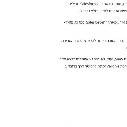
– מה שבעבר נקרא community site, מאפשר שיפור חווית לקוח, ניהול תקשורת, שיתוף של מסמכים, הרשמה לכנסים, ועוד. גם אתרי הSalesforce מכילים
המלצות לביצוע – חשוב להכיר האם בארגון שלכם יש אתרי Salesforce, מהם הסיכונים וההרשאות שניתנות למשתמשי Guest שצורכים מידע מאתרי הSalesforce. כמו כן, מומלץ
ת עם אותן החשיפות. הדרך הטובה ביותר להכיר מה מצב הסביבה,
.
חברת Varonis, מפתחת ומשווקת פתרונות Data Security Posture Management (DSPM) לשרתי Onprem, תשתיות ענן, אפליקציות SaaS, ועוד. ל-Varonis אפשרות לבצע סקר