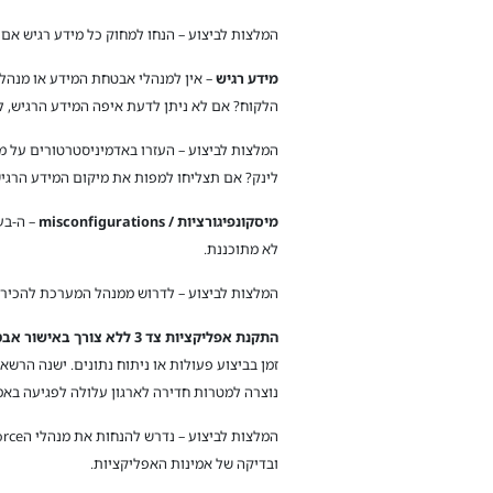
המלצות לביצוע – הנחו למחוק כל מידע רגיש אם נמצא כזה, בסביבות שהן לא היצור / n
מידע רגיש
הלקוח? אם לא ניתן לדעת איפה המידע הרגיש, לא נ
לינק? אם תצליחו למפות את מיקום המידע הרגיש
מיסקונפיגורציות /
misconfigurations
לא מתוכננת.
המלצות לביצוע – לדרוש ממנהל המערכת להכיר את הBest practices, להסביר את החשיבות של מעקב אחר פרסומים והמלצות בנושאי קינפוג נ
התקנת אפליקציות צד 3 ללא צורך באישור אבטחת המידע
זמן בביצוע פעולות או ניתוח נתונים. ישנה ה
נוצרה למטרות חדירה לארגון עלולה לפגיעה באמי
ובדיקה של אמינות האפליקציות.