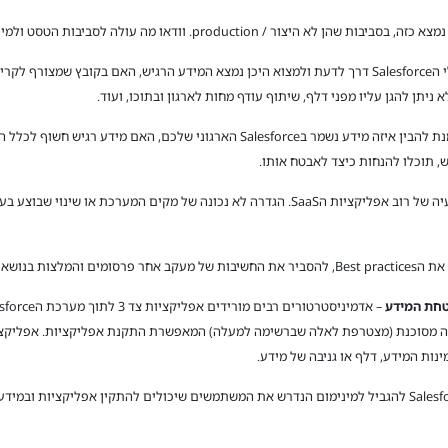
productio. וודאו מה עולה לסביבות הטסט ולמי יש גישה אליהן?
– אין למנהלי אבטחת המידע או מנהלי הSalesforce דרך לדעת ולמצוא היכן נמצא המידע הרגיש, האם
יתן להגן עליו מפני דלף, שיתוף עודף מחות לארגון ובתוכו, ועוד.
המלצות לביצוע – העזרו באדמיניסטרטורים על מנת להבין איזה מידע נשמר בSalesforce ה
, תוכלו להנחות כיצד לאבטח אותו.
– ה-בעיה של רוב אפליקציות הSaaS. הגדרה לא נכונה של מקים המערכת או 
כון של המערכת.
רשאה מסוכנת (מצטרפת לאלה שברשימה למעלה) המאפשרת התקנת אפליקציות. אפליקציה
נות המידע, דלף או גניבה של מידע.