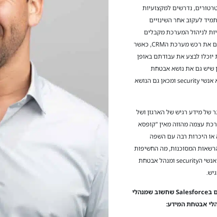
בשמם האדמיניסטרטורים, נדרשים למקצועיות
מיד לעקוב אחר השינויים
אות הSalesforce. את ההנחיות לניהול המערכת מקבלים
האדמיניסטרטורים מהצד העסקי, אשר דחף וקידם את רכש מערכת הCRM, כאשר
יוכלו לבצע את עבודתם באופן
בן שיש גם את נושא אבטחת
המידע, אבל האדמיניסטרטורים במקצועם הם לא אנשי security ומכאן גם הנושא
 הSalesforce מהווה מאגר של מידע רגיש של הארגון ושל
ערכת עצמה מהווה מאין "קופסא
 או היכרות רבה עם השפה
רשאות המסוכנות, מה החשיפות
הקיימות ועוד. בהעדר ידע על הסיכון, לא יכולים אנשי הsecurity ומנהל אבטחת
יש.
 ב
Salesforce
שחשוב שמנהלי
הלי אבטחת המידע: