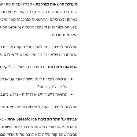
מערכת הרשאות מורכבת
– מכילה מאות סוגי ה
שונות למשתמשים השונים, לכל האובייקטים ו
האדמיניסטרטור.
שמתחברים שלא דרך הדומיין הארגוני? אילו סוגי הרשא
הרשאות מסוכנות
– במערכת הSalesforce קיימות מספר הרשאות שנחשבות "בעייתיות" בעיניים של איש Security, לדוגמא:
הרשאה ליצירת לינק גישה לאובייקט או מ
על ידי לינק Public.
הרשאה לייצור וייצוא דו"חות – נדרש להג
המלצות לביצוע – אף על פי שזו משימה מאוד מו
עבודה על יותר מסביבת
Salesforce
אחת
והאדמיניסטרטורים משתמשים בסביבות השונות כדי
סביבה שהפיקוח עליה הוא הרבה פחות אדוק מבחינת rity