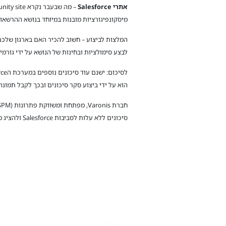
אתרי
Salesforce
מיסקונפיגורציות מובנות במיוחד בנושא ההרשאות שניתנות למשתמשי Guest, וכך, בפועל במקום לקבל גישה למידע
לבצע סימולציות ובחינות של הנושא על ידי גורמי
הוא על ידי ביצוע סקר סיכונים ובכך לקבל תמונ
סיכונים ללא עלות לסביבות Salesforce ולהציג מפת סיכונים וחשיפות, כולל הסבר מקיף על מה נדרש על מנת לתקן ולשפר. בנוסף, מערכת Varonis זמינה לרכישה דרך ברובד 5