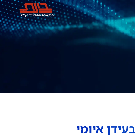
גר הכפול: ניהול ואבטחת Salesforce בעידן איומי