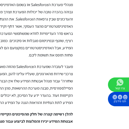
מנהלי מערכת הSalesforce או 
גבוהה בהכרה טובה של יכולות המערכת וצורך מת
והעדכונים שבין גרס
בראש סדר העדיפויות לוודא שמשתמשי המערכת 
רציף, שוטף ובמינימום מגבלות או סיבוכים. כמו
פחות תופס את תשומת ליבם.
מעבר לעובדה שמערכת
צרכני שירות מהארגונים, שעליו עלינו להגן, המ
שחורה" עבור מנהל אבטחת המידע שלו אין הבנה
הסיילספורסית, מבנה מערכת ההרשאות, מהן הה
צרו קשר
תנו פידבק
המידע לתת הנחיות והוראות הגנה על המידע הרג
להלן רשימה קצרה של חלק מהסיכונים הקיימים
אבטחת המידע יכירו והמלצות לביצוע עבור מנ