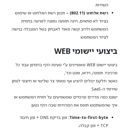
השירות.
רשת אלחוט (802.11) –
תכנון רשת האלחוט או שימוש
בציוד לא מתאים, הינה תופעה נפוצה לפגיעה בחווית
המשתמש ולרוב קשה מאוד לאבחון בשל המגבלה בגישה
לציוד המשתמש.
ביצועי יישומי WEB
ביצועי יישום WEB מאופיינים ע"י טעינת הדף בדפדפן עבור כל
מרכיביו: תמונה, וידאו, פונט וכד',
כאשר חלקם יכולים להגיע אף מאתר צד שלישי או חיצוני לנותן
שירותי ה-SaaS.
ישנם כמה מדדים מרכזיים שמשפיעים על חווית המשתמש או
איך שהמשתמש תופס את המהירות שבה הדף נטען.
Time-to-first-byte:
זמן בדיקת DNS + זמן חיבור
TCP + זמן קבלה;