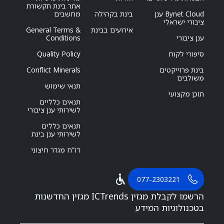
אתר בינת תקשורת
Bynet Cloud ענן
בינת בקהילה
מחשבים
ציבורי ישראלי
אירועים בבינת
General Terms &
ענן ציבורי
Conditions
סיפורי לקוח
Quality Policy
בינת פרוייקטים
Conflict Minerals
משולבים
תנאי שימוש
תוכן מקצועי
תנאים כלליים
לשירותי ענן ציבורי
תנאים כללים
לשירותי ענן בינת
דו”ח מגדר חיצוני
077-2303221
הרשמו לקבלת מגזין ICTrends מגזין החדשנות
בטכנולוגיות המידע