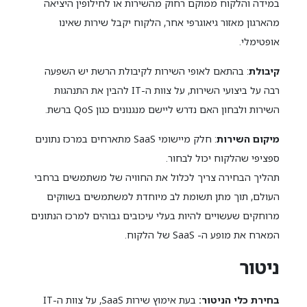
במידה והלקוח ממוקם רחוק מהשירות או לחילופין היציאה
מהארגון מאזור גיאוגרפי אחר, הלקוח יקבל שירות שאינו
אופטימלי.
קיבולת
: בהתאם לאופי השירות לקיבולת הרשת יש השפעה
רבה על ביצועי השירות, על צוות ה-IT להבין את התנהגות
השירות ולבחון האם נדרש ליישם מנגנונים כגון QoS ברשת.
מיקום השירות
: חלק מיישומי SaaS מתארחים במרכז נתונים
ספציפי שהלקוח יכול לבחור.
תהליך הבחירה צריך לכלול את החוויה של משתמשים ברחבי
העולם, תוך מתן תשומת לב מיוחדת למשתמשים בשווקים
מרוחקים שעשויים להיות בעלי עיכובים גבוהים למרכז הנתונים
המארח את מופע ה- SaaS של הלקוח.
ניטור
בחירת כלי הניטור:
בעת אימוץ שירות SaaS, על צוות ה-IT