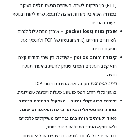
(RTT) בין הלקוח לשרת, השהיית הרשת תלויה בעיקר
במרחק הפיזי בין נקודות הקצה לדוגמא שרת לקוח ובנוסף
מעומס הרשת.
אובדן מנות (packet loss) –
אובדן מנות עלול לגרום
לשידורים חוזרים (retransmit) של TCP ולהנמיך את
תפוקת החיבור.
קיבולת ורוחב פס זמין –
קיבולת
בין שתי נקודות קצה
הוא קצב הנתונים המרבי שניתן להשיג בהיעדר תנועה
חוצה.
רוחב הפס זמין
הקובע את מהירות חיבורי TCP.
באופן כללי רוחב הפס מושפע מעלות וזמינות טכנולוגית.
יציבות פרוטוקולי ניתוב – השיקול בבחירת הניתוב
בצורה האופטימלית ביותר
ברשת האינטרנט שונה
מאוד ולעיתים הניתובים
נבחרים משיקולים כלכליים
ולאו דווקא הנתיב היעיל או הטוב ביותר,
דבר אשר יכול לגרום לפגיעה בביצועים או לאי זמינות