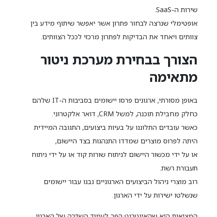
שירות ה-SaaS.
אופטימלי שנרצה לבחור פתרון אשר יאפשר שיתוף מידע בין
צוותים ויאחד את הבדיקות לפתרון מרכזי לככל הצוותים.
הצורך בבחירת מערכת ניטור
מתאימה
באופן מסורתי, ארגונים פרסו יישומים בסביבות ה-IT שלהם
כחלק מחבילת תוכנה, למשל CRM, דואר אלקטרוני.
כאשר עובדים התלוננו על בעיות ביצועים, התגובה המיידית
היתה לפרוס מוצרים שמדדו התנהגות בצד היישום,
או על ידי מכשור היישום לניתוח שורות קוד או על ידי ניתוח
תעבורת רשת.
רוב מוצרי ניהול הביצועים הארגוניים נבנו עבור יישומים
שנשלטו ישירות על ידי הארגון.
המציאות היא שהאינטרנט הפך לעמוד השדרה של הארגון