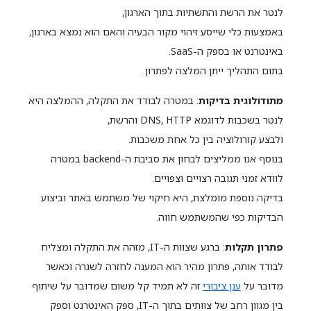
לנטר את הרשת והתשתיות בתוך הארגון,
באמצעות כלי שייסע זיהוי מקור הבעיה והאם הוא נמצא בארגון,
באינטרנט או בספק ה-SaaS.
בתום התהליך ייתן המלצה לפתרון.
מתודולוגית בדיקות
: במטרה לבודד את התקלה, ההמלצה היא
לנטר בשכבות לדוגמא DNS, HTTP והרשת,
ולבצע קורולוציה בין כל אחת משכבות.
בנוסף אנו ממליצים לבחון את סביבת ה-backend במטרה
לוודא זמני תגובה רצויים וצפויים.
בדיקה נוספת מומלצת, היא חיקוי של משתמש באתר וביצוע
הבדיקות כפי שהמשתמש חווה.
פתרון תקלות
: ברגע שצוות ה-IT, מזהה את התקלה ומצליח
לבודד אותה, פתרון מהיר הוא המענה לחזרה לשגרה וכאשר
מדובר על
ענן ציבורי
זה לא תמיד קל משום שמדובר על שיתוף
בין מגוון רחב של צוותים בתוך ה-IT, ספק האינטרנט וספק