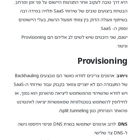
היא דרך טובה לעקוב אחר התנהגות היישום על פני זמן ומרחב.
הבטחת ביצועים טובים של שירותי SaaS תלויה במידה רבה
בשיתוף פעולה הדוק בין צוותי תפעול הרשת, בעלי היישומים
וספק ה- SaaS.
ישנם, שני היבטים שיש לשים לב אליהם הם Provisioning
וניטור.
Provisioning
ניתוב
: ארגונים צריכים לוודא כאשר הם מבצעים Backhauling
של התעבורה הם לא יוצרים צוואר בקבוק עבור שירותי ה-SaaS
ויש לוודא שהשיהוי מהמשתמש ליציאה מהארגון הוא נמוך, או
לחילופין להשתמש בטכנולוגיות שמאפשרות יציאה לאינטרנט
מהאתר המרוחק כגון split tunneling/
DNS
: לרוב ארגונים ישתמשו בשרת DNS פנימי ויחסמו גישה
ל-DNS צד שלישי.