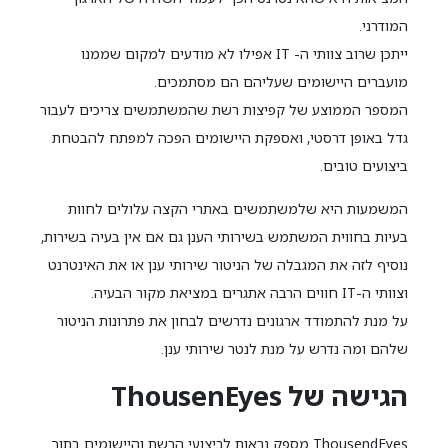
המודרני.
ייתכן שרוב צוותי ה- IT אפילו לא מודעים למקום שממנו
מועברים היישומים שעליהם הם מסתמכים.
המספר הממוצע של קפיצות רשת שהמשתמשים צריכים לעבור
גדל באופן דרסטי, ואספקת היישומים הפכה למפתח להבטחת
ביצועים טובים.
המשמעות היא שלמשתמשים באתרי הקצה עלולים לחוות
בעיות בחווית המשתמש בשירותי הענן גם אם אין בעיה בשירות,
נוסיף לזה את המגבלה של הניטור שירותי ענן או את האינטרנט
וצוותי ה-IT חווים הרבה אתגרים במציאת מקור הבעיה.
על מנת להתמודד ארגונים נדרשים לבחון את פתרונות הניטור
שלהם ומה נדרש על מנת לנטר שירותי ענן.
הגישה של ThousenEyes
ThousendEyes מספק נראות לביצועי הרשת והיישומים בתוך