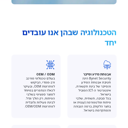
הטכנולוגיה שבהן אנו עובדים
יחד
אבטחת מידע וסייבר
OEM / ODM
Bynet Security הינה
בעולם טכנולוגי מורכב
חטיבת אבטחת המידע
ורב-ממדי, הביקוש
והסייבר של בינת תקשורת,
לפתרונות OEM, ובעיקר
אינטגרטור ה-ICT המוביל
לכאלו הנתפרים במיוחד
בישראל.
למוצר ספציפי בשלבי
בכל סביבה, תשתית, שלבי
הפיתוח, רק הולך וגדל.
פיתוח ופלטפורמה (עננית או
לבינת פעילות גלובלית
בחצר הלקוח), ברמה הגבוהה
לפתרונות OEM/ODM.
והמתקדמת בישראל.