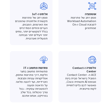
אוטומציה
אלחוט ו-IoT
מגוון רחב של פתרונות
מגוון רחב של פתרונות
Workload Automation
תקשורת אלחוטית שהופכים
לסביבת Cloud וOn-
את הארגונים, המבנים,
premise
הערים והחיים המודרניים
בכלל למקושרים יותר, נוחים
יותר ויעילים יותר מבחינה
תפעולית ואנרגטית.
טלפוניה ו-Contact
פתרונות מחשוב ו-IT
Center
מתשתיות מחשוב בחצר
ACE ה- Contact Center
הלקוח, דרך פתרונות אחסון,
המוביל בישראל מבית בינת
אפליקציות ענניות וסביבות
מבוסס AI ותשתית Cisco,
היברידיות, ועד להגנה מלאה
מאפשר לכם כלים לחוויית
על הדאטה ומענה
לקוח מייטיבית.
להמשכיות עסקית – בכל
צורך טכנולוגי, בכל שלב
בפרויקט, אנחנו אתכם.