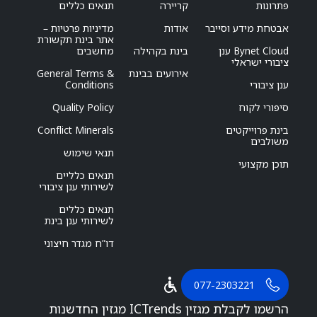
פתרונות
קריירה
תנאים כללים
אבטחת מידע וסייבר
אודות
מדיניות פרטיות –
אתר בינת תקשורת
Bynet Cloud ענן
בינת בקהילה
מחשבים
ציבורי ישראלי
אירועים בבינת
General Terms &
ענן ציבורי
Conditions
סיפורי לקוח
Quality Policy
בינת פרוייקטים
Conflict Minerals
משולבים
תנאי שימוש
תוכן מקצועי
תנאים כלליים
לשירותי ענן ציבורי
תנאים כללים
לשירותי ענן בינת
דו”ח מגדר חיצוני
077-2303221
הרשמו לקבלת מגזין ICTrends מגזין החדשנות