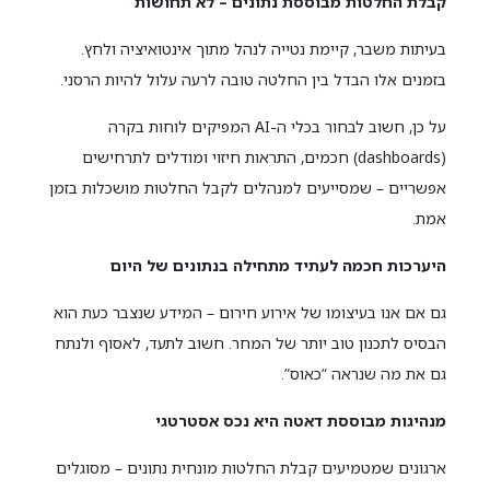
קבלת החלטות מבוססת נתונים – לא תחושות
בעיתות משבר, קיימת נטייה לנהל מתוך אינטואיציה ולחץ.
בזמנים אלו הבדל בין החלטה טובה לרעה עלול להיות הרסני.
על כן, חשוב לבחור בכלי ה-AI המפיקים לוחות בקרה
(dashboards) חכמים, התראות חיזוי ומודלים לתרחישים
אפשריים – שמסייעים למנהלים לקבל החלטות מושכלות בזמן
אמת.
היערכות חכמה לעתיד מתחילה בנתונים של היום
גם אם אנו בעיצומו של אירוע חירום – המידע שנצבר כעת הוא
הבסיס לתכנון טוב יותר של המחר. חשוב לתעד, לאסוף ולנתח
גם את מה שנראה “כאוס”.
מנהיגות מבוססת דאטה היא נכס אסטרטגי
ארגונים שמטמיעים קבלת החלטות מונחית נתונים – מסוגלים