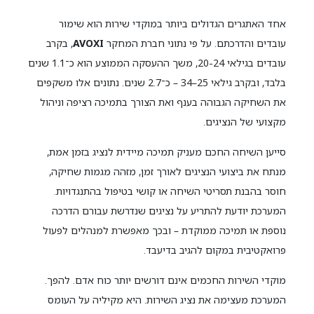
אחד האתגרים הגדולים ביותר במוקדי שירות הוא שימור
עובדים והדרכתם. על פי נתוני חברת המחקר
AVOXI
, בקרב
עובדים בגילאי 20-24, משך ההעסקה הממוצע הוא כ־1.1 שנים
בלבד, ובקרב גילאי 25–34 – כ־2.7 שנים. נתונים אלו משקפים
את השחיקה הגבוהה בענף ואת הצורך בתמיכה רציפה וניהול
מקצועי של הנציגים.
סייען השיחה החכם מעניק תמיכה מיידית לנציג בזמן אמת,
מנתח את ביצועי הנציגים לאורך זמן, מזהה מגמות שחיקה,
חוסר בהבנת תסריטי השיחה או קושי בטיפול בהתנגדויות.
המערכת יודעת להתריע על נציגים שנדרשת עבורם הדרכה
נוספת או תמיכה ממוקדת – ובכך מאפשרת למנהלים לפעול
פרואקטיבית במקום להגיב בדיעבד.
מוקדי השירות החכמים אינם דורשים יותר כוח אדם. להפך.
המערכת מעצימה את נציג השירות. היא מקיליה על העומס