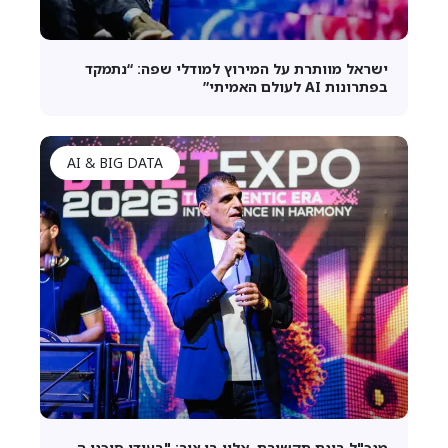
ישראל מוותרת על המירוץ למודלי שפה: “נתמקד
בפתרונות AI לעולם האמיתי”
AI & BIG DATA
מנכ"ל בינת תקשורת, אלון בן צור: "בעידן סוכני ה-