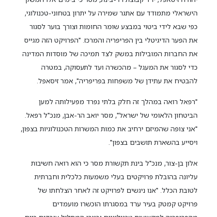
הישראלי מתמודד עם אתגר שמירה על יתרון בטחוני-טכנולוגי,
כפי שבא לידי ביטוי במבצע שומר החומות וצורך בוער לסגור
את הפער הדיגיטלי בין הפריפריה והמרכז. "הפרויקט הזה מגייס
את החברות המובילות במשק לצד תמיכה של מוסדות המדינה
כדי לסגור את המעגל – מהכשרה ועד לתעסוקה, במטרה
להבטיח את עתידן של משפחות בפריפריה", אמר זיסאפל.
"רפאל רואה במהלך זה חלק בלתי נפרד מפעילותה למען
הביטחון הלאומי של ישראל", מסר יואב הר-אבן, מנכ"ל רפאל.
"אני צופה שהמיזם ירחיב את כמות המשרות הטכנולוגיות בצפון,
ויסייע בהשארת תושבים בצפון".
אלון בן-צור, מנכ"ל בינת תקשורת מסר כי הוא רואה חשיבות
עליונה בהובלת פרויקטים בעלי משמעות כלכלית וחברתית
לטובת הכלל. "אנו ניגשים לפרויקט זה לאחר הצלחתו של
פרויקט קמטק בעיר ערד במסגרתו הוכשרו מועמדים