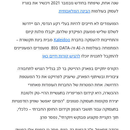
שנה אחת, שיפתח בחודש נובמבר 2021 ויכשיר את בוגריו
לעסוק בעולמות
הבינה המלאכותית
.
המועמדים לא חייבים להיות בעלי רקע הנדסי, הם יידרשו
לשלם שליש ממענק הפיקדון שלהם, יקבלו מלגת קיום
והתחייבות להעסקה בחברת
Kaleidoo
מבית בינת תקשורת –
המתמחה בעולמות ה-AI וה-BIG DATA. מועמדים המעוניינים
להתקבל לתכנית יוכלו
להגיש קורות חיים כאן
.
הקורס יתקיים בפארק ההייטק בר לב בגליל הנגיש לתחבורה
ציבורית ובשיתוף הפארק, שיעניק לפרויקט את כל המעטפת
הדרושה. אחת המטרות של החברות העומדות מאחורי
ההכשרה, היא קידום הפריפריה בתעשיית ההיי-טק ולטובת
יצירת מקומות תעסוקה מגוונים. "המיזם יאפשר שוויון הזדמנויות
בתעסוקה עבור תושבי הצפון וקידום החוסן החברתי – כלכלי,
תוך הקניית מקצוע מבוקש ויוקרתי", נמסר מהן.
יהודה זיסאפל, יו"ר קבוצת רד-בינת, מסר כי בימים אלו המשק