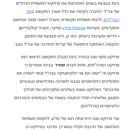
בינת מבצעת בשנים האחרונות את פרויקטי התשתית הגדולים
של צה"ל. החברה הקימה את כלל מערך התקשוב ב
עיר
הבה"דים
, לרבות תשתיות תקשורת, מערכי דאטה סנטר ומחשוב
מתקדמים, מערכות
אבטחת מידע
וסייבר, מערכי קולבוריישן
ו-וידיאו ומערכות ביטחון. כמו כן, היא מבצעת את התכנון,
ההקמה, האחזקה והתפעול של קריית ההדרכה של צה"ל בנגב.
פרויקט נוסף שבו נבחרה בינת כקבלן התקשוב הראשי הוא
פרויקט המרה"סים, תחת חברת
שפיר
. בבינת אומרים כי
פרויקט זה "ישנה את פני הלוגיסטיקה בצה"ל וצפוי לשדרג את
התהליכים הלוגיסטיים בצבא לתמיכה בתרחישים מבצעיים
מורכבים". הפרויקט נמצא בשלבים מתקדמים של תהליך
התכנון, שלאחריו תחל ההקמה בשטח של הבסיסים והמרכזים
הלוגיסטיים (מרלו"גים).
עוד פרויקט שבו היא זכתה הוא של נת"ע, להקמת תשתיות
המחשוב של הרכבת הקלה בגוש דן. מדובר בפרויקט רב