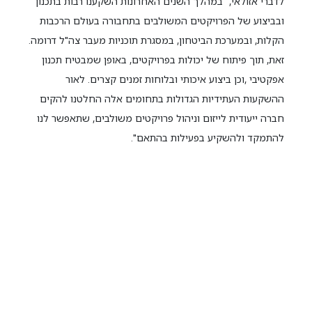
לדברי אזולאי, "במהלך השנים האחרונות השקענו רבות בתכנון
ובביצוע של הפרויקטים המשולבים בתחבורה בעולם הרכבות
הקלות, ובמערכת הביטחון, במסגרת תוכניות מעבר צה"ל דרומה.
זאת, תוך פיתוח של יכולות בפרויקטים, באופן שמבטיח תכנון
אפקטיבי ,וכן ביצוע איכותי ובלוחות זמנים קצרים. לאור
ההשקעות העתידיות הגדולות בתחומים אלה החלטנו להקים
חברה ייעודית לייזום וניהול פרויקטים משולבים, שתאפשר לנו
להתמקד ולהשקיע בפעילות בהתאם".