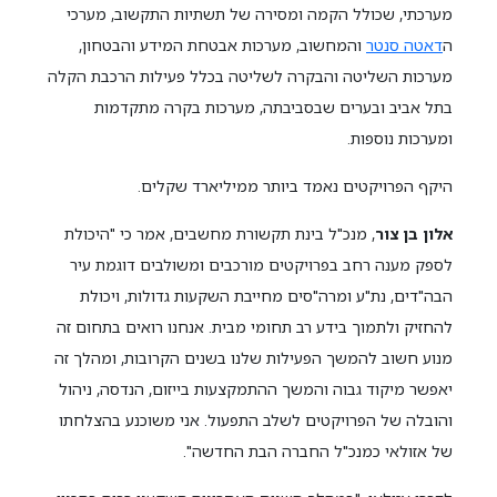
מערכתי, שכולל הקמה ומסירה של תשתיות התקשוב, מערכי
ה
דאטה סנטר
והמחשוב, מערכות אבטחת המידע והבטחון,
מערכות השליטה והבקרה לשליטה בכלל פעילות הרכבת הקלה
בתל אביב ובערים שבסביבתה, מערכות בקרה מתקדמות
ומערכות נוספות.
היקף הפרויקטים נאמד ביותר ממיליארד שקלים.
אלון בן צור
, מנכ"ל בינת תקשורת מחשבים, אמר כי "היכולת
לספק מענה רחב בפרויקטים מורכבים ומשולבים דוגמת עיר
הבה"דים, נת"ע ומרה"סים מחייבת השקעות גדולות, ויכולת
להחזיק ולתמוך בידע רב תחומי מבית. אנחנו רואים בתחום זה
מנוע חשוב להמשך הפעילות שלנו בשנים הקרובות, ומהלך זה
יאפשר מיקוד גבוה והמשך ההתמקצעות בייזום, הנדסה, ניהול
והובלה של הפרויקטים לשלב התפעול. אני משוכנע בהצלחתו
של אזולאי כמנכ"ל החברה הבת החדשה".