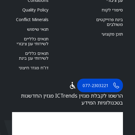
ענן ציבורי
Conditions
סיפורי לקוח
Quality Policy
בינת פרוייקטים
Conflict Minerals
משולבים
תנאי שימוש
תוכן מקצועי
תנאים כלליים
לשירותי ענן ציבורי
תנאים כללים
לשירותי ענן בינת
דו”ח מגדר חיצוני
077-2303221
הרשמו לקבלת מגזין ICTrends מגזין החדשנות
בטכנולוגיות המידע