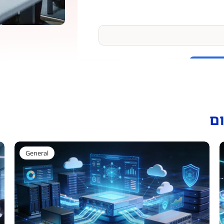
ם
General