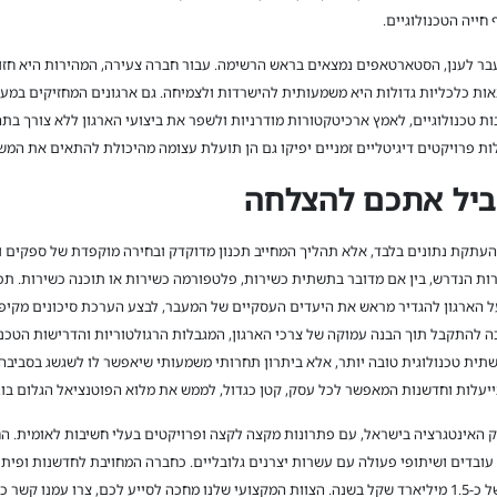
ייה הטכנולוגיים.
בר לענן, הסטארטאפים נמצאים בראש הרשימה. עבור חברה צעירה, המהירות היא חז
ות כלכליות גדולות היא משמעותית להישרדות ולצמיחה. גם ארגונים המחזיקים במער
 טכנולוגיים, לאמץ ארכיטקטורות מודרניות ולשפר את ביצועי הארגון ללא צורך בתה
ות פרויקטים דיגיטליים זמניים יפיקו גם הן תועלת עצומה מהיכולת להתאים את המ
יוביל אתכם להצלחה
העתקת נתונים בלבד, אלא תהליך המחייב תכנון מדוקדק ובחירה מוקפדת של ספקים וש
רות הנדרש, בין אם מדובר בתשתית כשירות, פלטפורמה כשירות או תוכנה כשירות. תכנון
 על הארגון להגדיר מראש את היעדים העסקיים של המעבר, לבצע הערכת סיכונים מקיפה
 להתקבל תוך הבנה עמוקה של צרכי הארגון, המגבלות הרגולטוריות והדרישות הטכניות
תשתית טכנולוגית טובה יותר, אלא ביתרון תחרותי משמעותי שיאפשר לו לשגשג בסבי
יעלות וחדשנות המאפשר לכל עסק, קטן כגדול, לממש את מלוא הפוטנציאל הגלום בו.
את שוק האינטגרציה בישראל, עם פתרונות מקצה לקצה ופרויקטים בעלי חשיבות לאומית
בדים ושיתופי פעולה עם עשרות יצרנים גלובליים. כחברה המחויבת לחדשנות ופיתו
שר כבר כעת.