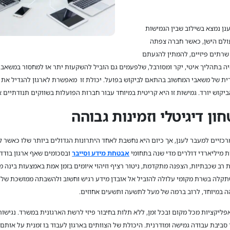
ן נמצא בשילוב שבין הגמישות
עולם הישן, כאשר חברה צפתה
 שרתים פיזיים, להמתין להגעתם
ה בתהליך איטי, יקר ומסורבל, שלפעמים גם הוביל להשקעות יתר או למחסור במשאבים
ית של משאבי המחשוב בהתאם לביקוש בפועל. יכולת זו מאפשרת לארגון להגדיל את 
קוש יורד. גמישות זו היא קריטית במיוחד עבור חברות הפועלות בשווקים תנודתיים א
ן דיגיטלי וזמינות גבוהה
זיים למעבר לענן, אך כיום היא נחשבת לאחד היתרונות הגדולים ביותר שלו כאשר קי
ת מיליארדי דולרים מדי שנה בתחומי
אבטחת מידע וסייבר
ובסכומים שאף ארגון בודד, 
 רב שכבתיות, הצפנה מתקדמת, ניטור רציף וזיהוי איומים בזמן אמת באמצעות בינה 
 שתקלה בשרת מקומי עלולה להוביל אל אובדן מידע רגיש וחשוב ולהשבתה ממושכת של 
ה במיוחד, לרוב ברמה של מעל לתשעה ותשעים אחוזים.
יקציות מכל מקום ובכל זמן, ללא תלות בחיבור פיזי לרשת הארגונית במשרד. נגישות
סביבת עבודה גמישה ומודרנית. היכולת של הצוותים בארגון לעבוד בו זמנית על אות