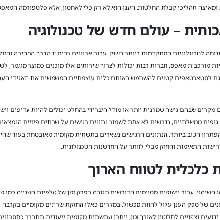
איצה תהליכי קבלת החלטות. הענן הוא לא רק כלי לאחסון, אלא פלטפורמה המאפשרת 
כותית – עולם חדש של טכנולוגיה
ונוחה לטכנולוגיות המתקדמות ביותר בשוק. עבור ארגונים רבים זו הדרך המהירה והזו
ות מורכבות מאפס, חברות רבות יכולות לצרוך שירותים אלו מוכנים כמוצר מוגמר, לש
גם לסטארטאפים קטנים להשתמש באותם כלים עוצמתיים המשמשים את תאגידי הענק ו
ם מקרים שבהם גישה שמרנית יותר או מודל היברידי בהחלט יכולים להיות עדיפים וי
ו גופים ממשלתיים, נדרשים לא אחת לשמור נתונים רגישים על שרתים פיזיים הנמצאי
 הפתרון הטוב ביותר. הנתונים הרגישים נשארים בתשתית מקומית מאובטחת בעוד שהיי
דרישות התאימות והחוק מבלי לוותר על החדשנות הטכנולוגית.
ת כלכלית לטווח הארוך
ו השיהוי. עבור יישומים מסוימים הדורשים תגובה בפרק זמן של אלפיות השנייה כמו 
נים של ספק הענן עלול להוות מכשול. במקרים כאלו החזקת שרתים מקומיים בקרבה פיז
דועים וצפויים לחלוטין לאורך זמן, ייתכן שתשתית מקומית ייעודית תתברר כחסכונית