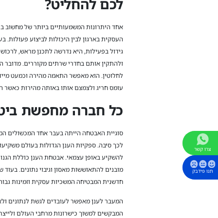
לכם להחליט?
אחד היתרונות המשמעותיים ביותר של מחשוב בענ
העסקית בארגון לבין היכולות לביצוע פעולות. ב
גידול בפעילות, היא נדרשה לתכנן מראש, לרכוש
ולהתקין אותם בחדרי שרתים מקוררים. מדובר הי
לחלוטין. הוא מאפשר התאמה מהירה וכמעט מייד
עומס חריג ולצמצם אותו באותה מהירות כאשר הבי
כל חברה מחפשת ביטחו
סוגיית האבטחה הייתה בעבר אחד המכשולים המרכ
לכך סיבה. ספקיות הענן הגדולות בעולם משקיעו
צרו קשר
להשקיע באופן עצמאי. אבטחת הענן כוללת הגנות
מובנים להתאוששות מאסון וגיבוי נתונים. בעוד
תנו פידבק
חדשנית המבטיחה המשכיות עסקית וזמינות גבוה
המעבר לענן מאפשר לעובדים לגשת לנתונים ולאפל
המבקשים למשוך כישרונות מרחבי העולם ולייצר 