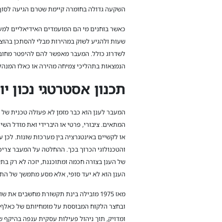
השקעה גדולה בחומרה קיימת שטרם הגיעה לסוף ח
כאשר בוחנים מי הם המועמדים האידיאליים למע
שעות ולהגיע לשוק במהירות מבלי להסתכן בהוצא
לשדרוג כולל. המעבר מאפשר להם להיפטר מחובות
הנמצאות בתהליכי צמיחה מהירה או כאלו המנהל
תכנון אסטרטגי נכון 
המעבר לענן הוא כבר מזמן לא פעולה טכנית של 
המתאים. ציבורי, פרטי או היברידי ואת מודל השי
או לקשיים באינטגרציה בין מערכות שונות. לכן
והטכנולוגי הכרוך בכך. ההחלטה על המעבר צריכה
של הענן בצורה חכמה ומתוכננת, יזכה לא רק ב
הענן הוא לא יעד סופי, אלא מסע מתמשך של התי
מאז 1975 מובילה בינת תקשורת מחשבים 
ובחצר הלקוח המבוססת על מומחיותם של כאלף עו
ומדויק, תוך ניהול פעילות עסקית ענפה בהיקף של כ-1.5 מיליארד שקל בשנה. הצוות המקצועי שלנו מחכה לסייע לכם, צרו עמנו ק