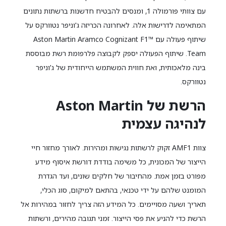
עם צוותי פורמולה 1, ומנסים להבטיח חדשנות ברשתות נתונים
המתאימה לדרישות אלה. לאחרונה הכריזה ג'וניפר נטוורקס על
שיתוף פעולה עם Aston Martin Aramco Cognizant F1™
Team. שיתוף הפעולה יספק לקבוצה פלרפומת רשת מבוססת
בינה מלאכותית, ואת חווית המשתמש הייחודית של ג'וניפר
נטוורקס.
הרשת של Aston Martin
לנהיגה עצמית
צוות AMF1 זקוק לרשתות נגישות ומהירות. לאורך מחזור חיי
הייצור של המכונית, כל משימה בודדת דורשת איסוף מידע
מפורט בזמן אמת. מהחיבור של חלקים שונים, ועד הגדרת
המומנט שלהם על ידי טכנאי, בהתאם למיקום, סוג הכלי,
תאריך ושעה מסויימים. כל המידע הזה צריך לחזור במהירות אל
הרשת כדי להניע את פסי הייצור. זמני תגובה מהירים, ורשתות