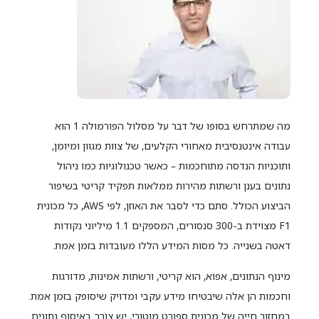
מה שמתרחש בסופו של דבר על מסלול הפורמולה 1 הוא
עבודה אינטנסיבית מאחורי הקלעים, של צוות מגוון ומיומן,
ותוכניות הנדסה מתוחכמות – כאשר טכנולוגיות כמו ניהול
נתונים בענן ורשתות מהירות ממלאות תפקיד קריטי בשיפור
הביצוע הכולל. סתם כדי לסבר את האוזן, לפי AWS, כל מכונית
F1 מצוידת ב-300 סנסורים, המספקים 1.1 מיליוני נקודות
דאטה בשנייה. כל מסות המידע הללו מעובדות בזמן אמת.
מינוף הנתונים, אפוא, הוא קריטי, ורשתות אמינות, מדורגות
וחכמות הן אלה שיבטיחו מידע עקבי ומדויק שיסופק בזמן אמת.
במחזור חייה של מכונית ספורט מוטורי, יש צורך באיסוף נתונים