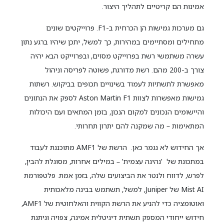
אמינות הם קריטיים לתהליך היצור.
גם מערכות גמישות הן הכרחית ב-F1. פרוייקטים שונים
מתחילים ומסתיימים במהירות, כך למשל, יתכן שיהיו ברגע נתון
עשרה משתמשי רשת בפרוייקט מסוים, ובפרוייקט הבא יהיה
צורך ב-200 מהם. רשת מדורגת, פשוטה לפריסה וניהול
מאפשרת לתשתיות לעמוד בשינויים תכופים בביקוש. רשתות
גמישות מאפשרות לצוות Aston Martin F1 לספק את הנתונים
והיישומים הנכונים למקום הנכון, בזמן המתאים ועם היכולות
המתאימות – מה שמקנה להם יתרון תחרותי.
אך החידוש לא נגמר כאן. הרשת של AMF1 מתוכננת לעבוד
במתכונת של 'נהיגה עצמית' – במילים אחרות, מסוגלת להבין,
לפרש, לדווח ולנטר את הביצועים שלה, בזמן אמת. פלטפורמת
Mist AI של Juniper, למשל, תשתמש בבינה מלאכותית
ואוטומציה כדי להניע את הרשת הקווית והאלחוטית של AMF1,
חידוש ייחודי המספק תשתית דיגיטלית אמינה, צפויה וניתנת