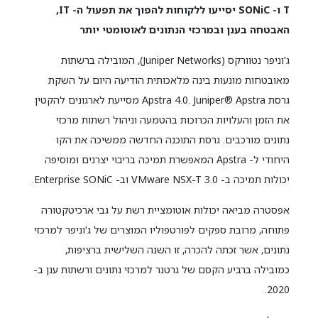
T ו- SONiC יסייעו ללקוחות להפוך את תפעול ה- IT,
האבטחה בענן ובמרכזי הנתונים לאוטומטי יותר
ג'וניפר נטוורקס (Juniper Networks), המובילה ברשתות
מאובטחות מונעות בינה מלאכותית הודיעה היום על השקת
גרסת Apstra 4.0. Juniper® Apstra מסייעת לארגונים להקטין
את הזמן והעלויות הכרוכות בהטמעה וניהול רשתות מרכזי
נתונים מורכבים. גרסת התוכנה החדשה ממשיכה את הקו
היחודי ל- Apstra המאפשרת תמיכה בריבוי יצרנים ומוסיפה
יכולות תמיכה ב- VMware NSX-T 3.0 וב- Enterprise SONiC.
אפסטרה מביאה יכולות אוטומציית רשת על גבי ארכיטקטורה
פתוחה, מרובת ספקים לפורטפוליו המוצרים של ג'וניפר למרכזי
נתונים, אשר זכתה להכרה, זו השנה השלישית ברציפות,
כמובילה ברביע הקסם של גרטנר למרכזי נתונים ורשתות ענן ב-
2020.