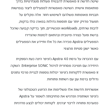
שיטה חדשה זו מאפשרת להבטיח פעולות סטנדרטיות בדרך
מותאמות אישית. השיטה מאפשרות למפעילים ליצור בגמישות
תבניות מאומתות משלהם לשימוש חוזר. אלה מקלים על
תפעול מדויק יותר עם תוספות גדולות במארג כולו בדקות,
לרבות שרתים, workloads ומכשירים, תוך בדיקה קבועה שהכל
ברשת פועל כצורה מיטבית ובהתאם לכוונות שהגדירו
המפעילים Apstra מכירה את כל אלו ותיידע את המפעילים
כאשר ישנן סטיות מהצפי.
עם ההכרזה על גרסת Apstra 4.0 ג'וניפר הינה כעת הספקית
היחידה עם תמיכה מסחרית לניהול Enterprise SONiC. השקה
זו מאפשרת ללקוחות ג'וניפר יכולות נוספות לבניית מרכזי נתונים
גדולים ברמת ענן עם רשתות פתוחות.
אפשרויות חדשות אלו משלימות את ההיצע הטכנולוגי של
ג'וניפר ושותפיה ומדגיש את מחויבותה לשמור על Apstra
כמערכת פתוחה לריבוי יצרנים. לקוחות יכולים לבצע מדרגיות