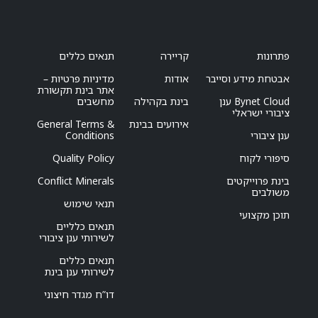
פתרונות
קריירה
תנאים כללים
אבטחת מידע וסייבר
אודות
מדיניות פרטיות –
אתר בינת תקשורת
Bynet Cloud ענן
בינת בקהילה
מחשבים
ציבורי ישראלי
אירועים בבינת
General Terms &
ענן ציבורי
Conditions
סיפורי לקוח
Quality Policy
בינת פרוייקטים
Conflict Minerals
משולבים
תנאי שימוש
תוכן מקצועי
תנאים כלליים
לשירותי ענן ציבורי
תנאים כללים
לשירותי ענן בינת
דו”ח מגדר חיצוני