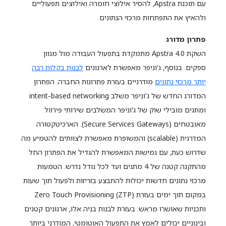
עם תוכנת Apstra, להסיר אילוצי חומרה ואילוצים תפעוליים
ולהאיץ את התפתחות מרכזי הנתונים.
פתרון מדורג
השקת Apstra 4.0 מתמקדת בתפעול העבודה מול מגוון
ספקים. בנוסף, ג'וניפר מאפשרת לארגונים
לבנות בקלות רבה
יותר מרכזי נתונים
מודרניים בעזרת פתרונות החברה. הפתרון
המדורג החדש של ג'וניפר משלב intent-based networking
ומתגים מובילי שוק של ג'וניפר המשלבים שירותי פירוול
מאובטחים (Secure Services Gateways). הארכיטקטורה
המדרגית (scalable) והמשופרת מאפשרת לצוותים להטמיע מה
שדרוש כעת, עם גמישות המאפשרת להגדיל את הפתרון החל
מהתקנה קטנה של 4 מתגים ועד לכל גודל נדרש. הטמעות
מרכזי נתונים חדשות יכולות להתבצע בזריזות ולפעול תוך שעות
במקום תוך ימים בעזרת Zero Touch Provisioning (ZTP)
ותכניות שאושרו מראש. בעזרת לבנות בניה אלו, ארגונים קטנים
ובינוניים יכולים לאמץ את התפעול האוטומטי, המודרני ביותר