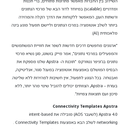
השילוב בין החברות מאפשר פתרונות פתוחים, ברי תכנות
ומדרגיים (scalable) במיוחד לדור הבא של מרכזי הנתונים
ורשתות הענן, המאפשר ללקוחות את הדרך הקלה והמהירה
ביותר לשלב אוטומציה במרכז הנתונים וליישם תפעול מונע בינה
מלאכותית (AI).
"ארגונים מחפשים דרכים חדשות לשפר את חוויית המשתמשים
והמפעילים במרכזי נתונים", אמר מייק בושונג, סגן נשיא מרכזי
נתונים בג'וניפר נטוורקס. "תוכנת ה- Apstra שלנו מספקת את
הבסיס המושלם באמצעות אוטומציה במעגל סגור, אנליטיקה,
ואבטחה. בכל הנוגע לתפעול, אין חשיבות למהירות ללא שליטה.
בעזרת – Apstra, הצוותים יכולים להוביל שינוי מהר יותר, ללא
סיכון ועם תוצאות צפויות".
Connectivity Templates Apstra
Apstra 4.0 (לשעבר AOS) מובילה את intent-based
networking לשלב הבא באמצעות Connectivity Templates .