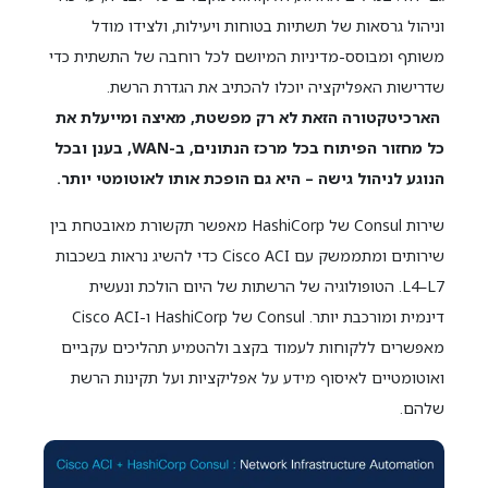
וניהול גרסאות של תשתיות בטוחות ויעילות, ולצידו מודל
משותף ומבוסס-מדיניות המיושם לכל רוחבה של התשתית כדי
שדרישות האפליקציה יוכלו להכתיב את הגדרת הרשת.
הארכיטקטורה הזאת לא רק מפשטת, מאיצה ומייעלת את
כל מחזור הפיתוח בכל מרכז הנתונים, ב-
WAN
, בענן ובכל
הנוגע לניהול גישה – היא גם הופכת אותו לאוטומטי יותר.
שירות Consul של HashiCorp מאפשר תקשורת מאובטחת בין
שירותים ומתממשק עם Cisco ACI כדי להשיג נראות בשכבות
L4–L7. הטופולוגיה של הרשתות של היום הולכת ונעשית
דינמית ומורכבת יותר. Consul של HashiCorp ו-Cisco ACI
מאפשרים ללקוחות לעמוד בקצב ולהטמיע תהליכים עקביים
ואוטומטיים לאיסוף מידע על אפליקציות ועל תקינות הרשת
שלהם.