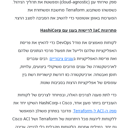
ספק שירותי ענן (cloud-agnostic) ומפשטת את תהליך הניהול.
כשמשהו משתבש, Terraform מחשבת ומשחזרת את
המערכות באופן אוטומטי כדי להשיב את הסביבה למצב הרצוי.
פתרונות IaC לרישות בענן עם HashiCorp
לקוחות מאמצים את מודל DevOps כדי להאיץ את פריסת
האפליקציות שלהם ולייעל את תפעול מרכזי הנתונים שלהם
ואת פריסת האפליקציות ב
עננים ציבוריים
. רבים עוברים
לארכיטקטורה של עננים מרובים משיקולי ביצועים, עלויות,
חוסן ואבטחה. ארכיטקטורה כזו דורשת קישוריות רשת בין
עומסים של אפליקציות הרצות בסביבות שונות.
כדי לתת מענה לצרכים האלה, ובמיוחד לצרכים של לקוחות
העובדים ביותר מענן אחד, Cisco ו-HashiCorp השיקו יחד את
ספק ה-ACI ל-Terraform
. מדובר בפתרון משולב המאפשר
ללקוחות ליהנות מכל היתרונות של Terraform ושל Cisco ACI
גם יחד. במילים אחרות, הלקוחות מקבלים כלי לבנייה, עריכה