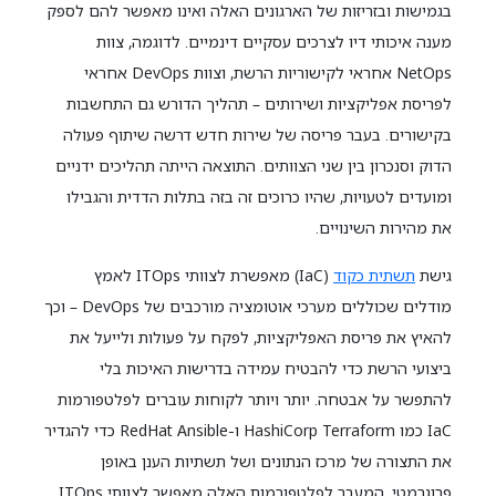
בגמישות ובזריזות של הארגונים האלה ואינו מאפשר להם לספק
מענה איכותי דיו לצרכים עסקיים דינמיים. לדוגמה, צוות
NetOps אחראי לקישוריות הרשת, וצוות DevOps אחראי
לפריסת אפליקציות ושירותים – תהליך הדורש גם התחשבות
בקישורים. בעבר פריסה של שירות חדש דרשה שיתוף פעולה
הדוק וסנכרון בין שני הצוותים. התוצאה הייתה תהליכים ידניים
ומועדים לטעויות, שהיו כרוכים זה בזה בתלות הדדית והגבילו
את מהירות השינויים.
גישת
תשתית כקוד
(IaC) מאפשרת לצוותי ITOps לאמץ
מודלים שכוללים מערכי אוטומציה מורכבים של DevOps – וכך
להאיץ את פריסת האפליקציות, לפקח על פעולות ולייעל את
ביצועי הרשת כדי להבטיח עמידה בדרישות האיכות בלי
להתפשר על אבטחה. יותר ויותר לקוחות עוברים לפלטפורמות
IaC כמו HashiCorp Terraform ו-RedHat Ansible כדי להגדיר
את התצורה של מרכז הנתונים ושל תשתיות הענן באופן
פרוגרמטי. המעבר לפלטפורמות האלה מאפשר לצוותי ITOps