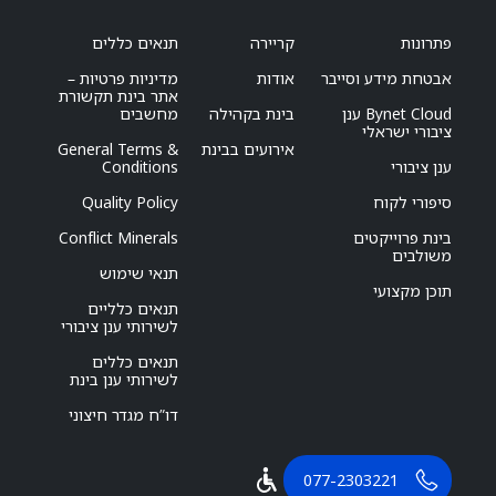
פתרונות
קריירה
תנאים כללים
אבטחת מידע וסייבר
אודות
מדיניות פרטיות –
אתר בינת תקשורת
Bynet Cloud ענן
בינת בקהילה
מחשבים
ציבורי ישראלי
אירועים בבינת
General Terms &
ענן ציבורי
Conditions
סיפורי לקוח
Quality Policy
בינת פרוייקטים
Conflict Minerals
משולבים
תנאי שימוש
תוכן מקצועי
תנאים כלליים
לשירותי ענן ציבורי
תנאים כללים
לשירותי ענן בינת
דו”ח מגדר חיצוני
077-2303221