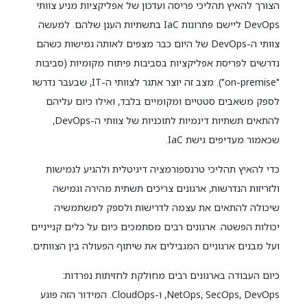
הצורך להאיץ תהליכי פריסה ועדכון של אפליקציות מניע צוותי
DevOps ליישם פתרונות IaC בתשתיות הענן שלהם. למעשה
צוותי ה-DevOps של היום כבר מצפים לאותה גמישות כשהם
נדרשים לפריסת אפליקציות בסביבות פיתוח מקומיות (סביבות
"on-premise"). מצב זה יוצר אתגר לצוותי ה-IT, שבעבר נדרשו
לספק משאבים סטטיים ומקומיים בלבד, ואילו כיום עליהם
להתאים תשתיות דינמיות לתוכניות של צוותי ה-DevOps,
שכאמור מעדיפים גישת IaC.
כדי להאיץ תהליכי טרנספורמציה דיגיטלית ולהגיע לגמישות
ולזריזות הנדרשות, ארגונים צריכים תשתית מהירה וגמישה
שיכולה להתאים את עצמה לדרישות ולספק למשתמשיה
יכולות הפשטה. ארגונים רבים מסתמכים כיום על כלים קנייניים
ועל מבנים ארגוניים המגבילים את שיתוף הפעולה בין הצוותים.
כיום העבודה בארגונים רבים מחולקת לחזיתות נפרדות:
NetOps, SecOps, DevOps, ו-CloudOps. המידור הזה פוגע