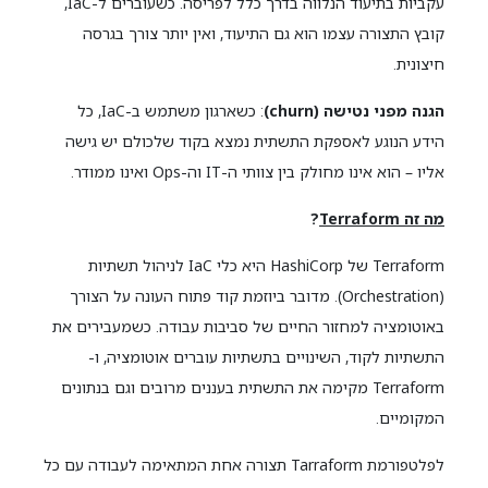
עקביות בתיעוד הנלווה בדרך כלל לפריסה. כשעוברים ל-IaC,
קובץ התצורה עצמו הוא גם התיעוד, ואין יותר צורך בגרסה
חיצונית.
הגנה מפני נטישה (
churn
)
: כשארגון משתמש ב-IaC, כל
הידע הנוגע לאספקת התשתית נמצא בקוד שלכולם יש גישה
אליו – הוא אינו מחולק בין צוותי ה-IT וה-Ops ואינו ממודר.
מה זה
Terraform
?
Terraform של HashiCorp היא כלי IaC לניהול תשתיות
(Orchestration). מדובר ביוזמת קוד פתוח העונה על הצורך
באוטומציה למחזור החיים של סביבות עבודה. כשמעבירים את
התשתיות לקוד, השינויים בתשתיות עוברים אוטומציה, ו-
Terraform מקימה את התשתית בעננים מרובים וגם בנתונים
המקומיים.
לפלטפורמת Tarraform תצורה אחת המתאימה לעבודה עם כל