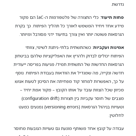
נדרשת.
פחות תיעוד
: כלי התצורה של פלטפורמות ה-IaC הם מקור
מידע אחד ויחיד המשמש לאורך כל תהליך הפיתוח. כך בקרת
הגרסאות פשוטה יותר ואין צורך בתיעוד ידני מסורבל ומיותר.
אמינות ועקביות
: כשהתשתית בלתי-ניתנת לשינוי, צוותי
הפיתוח יכולים לבדוק ולהריץ את האפליקציות שלהם בביטחון.
הגרסאות החדשות של התשתית תמיד/ מגיעות בפריסה ייעודית
חדשה ונקייה, מה שמגדיל את הוודאות בעבודת הפיתוח. נוסף
על כך, האפשרות למחזר קוד מפחיתה את הסיכון לטעות אנוש.
מכיוון שכל הצוות עובד על אותו הקובץ – מקור אמת יחיד –
מצבים של חוסר עקביות בין תצורות (configuration drift)
וטעויות בניהול הגרסאות (versioning errors) נמנעים כמעט
לחלוטין.
עבודה על קובץ אחד משותף מונעת גם טעויות הנובעות מחוסר