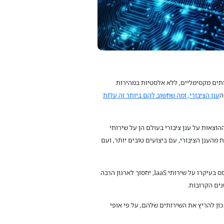
ותים מקסימליים, ללא אלסטיות במהירות
ה
ענן הציבורי, ומה שחשוב להם ביותר זה עלות
 זה שלמרות שכל מנהל מערכות מידע ומנהל תשתיות ששוחחתי אתו בשנים האחרונות מסכים לניתוח הזה, עדיין כ-70% מההוצאות על ענן ציבורי בעולם הן על שירותי
מהענן הציבורי, עם ביצועים טובים יותר, ועם
זו הסיבה שבשנה האחרונה אנחנו רואים מגמה חדשה של החזרת שירותים מהענן הציבורי אל הענן הפרטי. כל שירות שאינו אלסטי, ומבוסס בעיקרו על שירותי IaaS, יחסוך לארגון הרבה
כון להריץ את השירותים שלהם, על פי אופי