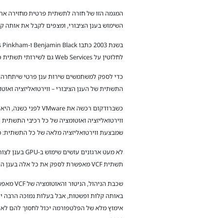
המגמה הזו של חזרה לתשתית פרטית מחזירה את ה
השימוש בענן הציבורי, ומצפים לקבל את אותה ק
לחלוטין על Web Services גם לשירותי תשתית כמו אחסון ותקשורת. המסמך הזה הוא הבסיס לתשתית AWS, והוא גם צריך להיות הבסיס לענן הפרטי של העתיד.
כדי לספק למשתמשים שירות ענן פרטי שיתחרה בענ
התשתית של הענן הציבורי – ווירטואליזציה ואוט
שמבצעת ווירטואליזציה מלאה של כל התשתית: מחשוב (מעבדי CPU ו-GPU), אחסון
תשתית VCF מאפשרת לספק את כל אלה בענן הפרטי, תוך וירטואליזציה של משאבי GPU יקרים והגנה על פרטיות המידע (Private AI).
שכבת הנ
אימוץ מלא של הפלטפורמה יכול לחסוך להם לא מע