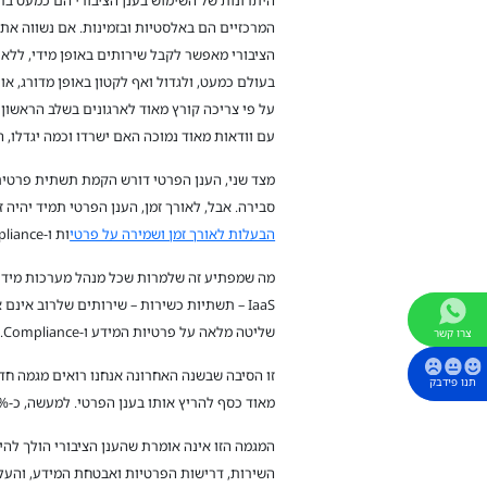
המרכזיים הם באלסטיות ובזמינות. אם נשווה את ה
הציבורי מאפשר לקבל שירותים באופן מידי, לל
בעולם כמעט, ולגדול ואף לקטון באופן מדורג, או 
על פי צריכה קורץ מאוד לארגונים בשלב הראשון
עם וודאות מאוד נמוכה האם ישרדו וכמה יגדלו, ה
מצד שני, הענן הפרטי דורש הקמת תשתית פרטית 
סבירה. אבל, לאורך זמן, הענן הפרטי תמיד יהיה
הבעלות לאורך זמן ושמירה על פרטי
ות ו-Compliance של המידע יעדיפו ענן פרטי, ורוב הארגונים הגדולים בעולם הם ארגונים כאלה.
IaaS – תשתיות כשירות – שירותים שלרוב אי
שליטה מלאה על פרטיות המידע ו-Compliance.
צרו קשר
תנו פידבק
מאוד כסף להריץ אותו בענן הפרטי. למעשה, כ-80% מארגוני ה-Enterprise בעולם מתכננים להחזיר שירותים מהענן הציבורי לפרטי בשנים הקרובות.
המגמה הזו אינה אומרת שהענן הציבורי הולך להי
השירות, דרישות הפרטיות ואבטחת המידע, והעלות