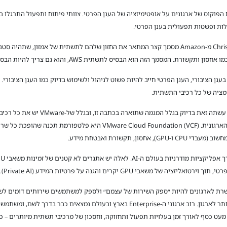
פוקוס של ארגונים על אופטימיזציה של הענן הפרטי. צוותי פיתוח ותפעול התרגלו 
לות ופשטות תפעולית בענן הפרטי.
בשנת 2003 כתבו Benjamin Black ו-Chris Pinkham מ-Amazon מסמך קצר המתאר את החזון שלהם לתשתית
ן הציבורי, הענן הפרטי חייב להיות פשוט לניהול ולשימוש בדיוק כמו הענן הציבורי.
ומציה של כל רכיבי התשתית.
כשברודקום רכשה את VMware לפני כשנה, היא ע
, תקשורת ואבטחת מידע.
יהול, הניטור והאוטומציה של VCF מאפשרת לארגונים להיות ״ספק השירות של עצמם״ ולספק למשתמשים שירותי
ט כסף לאורך זמן בעלויות תפעול ותחזוקה, וחסכון של מרכיבי תשתית מיותרים – כמ