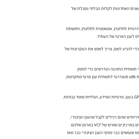
בשנים האחרונות לקלות הבלתי נסבלת של
 של אמזון, שתהיה סטנדרטית לחלוטין, אוטומטית לחלוטין, ותושתת
 כדי להגיע לשם, צריך לאמץ את העקרונות של
שתה זאת בדיוק בגלל המגמה שתוארה בכתבה זו, ובגלל של-VMware יש את כל רכיבי תשתית התוכנה הנדרשים כדי לספק
ווירטואליזציה ואוטומציה של כל רכיבי התשתית הארגונית. VMware Cloud Foundation (VCF) היא פלטפורמת תכנה שהופכת כל שרת x86 סטנדרטי לתשתית ענן פרטי מתקדמת,
לא מעט ארגונים עושים שימוש ב-GPU בענן לצורך אפליקציות מודרניות בעולם ה-AI. לאלה יש אתגרים לא קטנים של זמינות משאבי GPU בענן, פרטיות המידע, ועלויות מאוד גבוהות.
ם דומים לשירותים שהם רגילים לקבל מהענן הציבורי,
באותה קלות ופשטות, אבל בעלות נמוכה הרבה יותר לארגון. רוב ארגוני ה-Enterprise בארץ ובעולם נמצאים כבר בדרך לשם, ומשתמשים במרכיבים שונים של VCF בארגון שלהם.
ו שעושים כבר ספקי הענן הציבורי כבר מאז