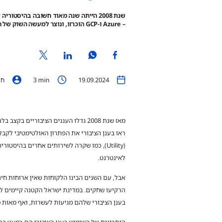
– Azure ו-GCP הוכרזו, ונוצר למעשה השוק של הענן הציבורי.
19.09.2024
min
3
חיי
מאז שנת 2008 גדלו העננים הציבוריים בק
ראו בענן הציבורי את הפתרון האולטימטיבי לק
(Utility), כמו שקרה לשירותים אחרים בהיסטור
לאינטרנט.
אבל, עם השנים הבינו הלקוחות שאין ארוחות חינם
הרקיעו שחקים. במדינת ישראל הקטנה קיימים ל
בענן הציבורי שלהם מגיעות לעשרות, ואף מאות מי
היתרונות של השימוש בענן הציבורי הם כמעט ברו