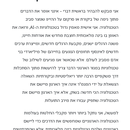
אני מבקש להבהיר בראשית דברי – אינני אומר את הדברים
מתוך נימה של ביקורת או סרקזם על ההייפ שנוצר סביב
הטכנולוגיה. אני אישית מאמין גדול בטכנולוגיות ה-AI, ורואה את
האופן בו בינה מלאכותית חוצבת מחדש את אורחות חיינו,
משנה הרגלים ישנים, מקבעת הרגלים חדשים, ומייצרת ערכים
חדשים לאינסוף תחומים הנוגעים בחייהם של מיליארדי בני
אדם מסביב לעולם. אלא שכאשר אנו מגיעים לשילוב של
טכנולוגיות במגזר הארגוני הדבר צריך להיעשות מתוך הסתכלות
דרך משקפיים הרבה יותר ריאליסטיות וביקורתיות. השאלה
הנשאלת על ידי המנמ"ר אינה איך הארגון מיישם את
הטכנולוגיה הכי חדשה בשוק, אלא איך הארגון מיישם את
הטכנולוגיה שתפיק עבורו את מירב התועלות.
למעשה, אני נתקל ביותר ויותר מקבלי החלטות בעולמות
הטכנולוגיה הארגוניים שמחפשים את הדרכים כדי ליישם
בארגונים שלהם טכנולוגיות בינה מלאכותית, אלא שהתרחישים