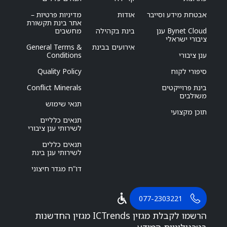
אבטחת מידע וסייבר
אודות
מדיניות פרטיות –
אתר בינת תקשורת
Bynet Cloud ענן
בינת בקהילה
מחשבים
ציבורי ישראלי
אירועים בבינת
General Terms &
ענן ציבורי
Conditions
סיפורי לקוח
Quality Policy
בינת פרוייקטים
Conflict Minerals
משולבים
תנאי שימוש
תוכן מקצועי
תנאים כלליים
לשירותי ענן ציבורי
תנאים כללים
לשירותי ענן בינת
דו”ח מגדר חיצוני
077-2303221
הרשמו לקבלת מגזין ICTrends מגזין החדשנות
בטכנולוגיות המידע