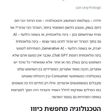
Lior Levy Prologic
חידה – בעולמות המחשוב והטכנולוגיה – מהו ההיגד הכי חם
היום בשוק, מטבע הלשון האופנתי ביותר, הטרנד הכי טרנדי? אני
מניח שניחשתם נכון – בינה מלאכותית, או בשמה הלועזי – AI.
גם בתוך הטרנד יש טרנד לוהט בפני עצמו – בינה מלאכותית
יוצרת, או בשמה הלועזי – Generative AI, המתייחס למנועי
בינה מלאכותית דוגמת Chat GPT, שכבר אין כמעט אדם שלא
השתמש בהם בשלב כזה או אחר. אלא שמאחורי כל טרנד יש
אתגרים, הרבה מאוד אתגרים, המפרידים בין השימוש שלנו
בטכנולוגיה כמשתמשי Consumer ובין היכולות שאנחנו
מקבלים כמשתמשים ארגוניים. אילו רק החיים היו כה פשוטים
כמו המילים שנזרקות לחלל האוויר והטרנד היה הופך למציאות
באותה המהירות גם במגזר הארגוני.
הטכנולוגיה מחפשת כיוון