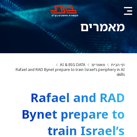
מאמרים
דף הבית
מאמרים
AI & BIG DATA
Rafael and RAD Bynet prepare to train Israel’s periphery in AI
skills
Rafael and RAD
Bynet prepare to
train Israel’s