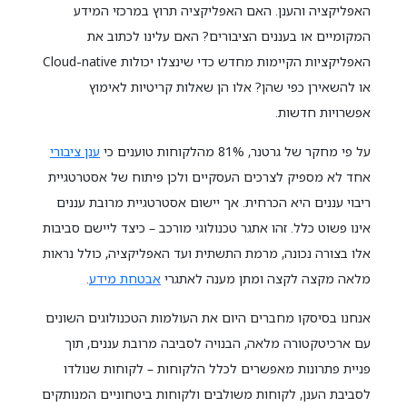
האפליקציה והענן. האם האפליקציה תרוץ במרכזי המידע
המקומיים או בעננים הציבורים? האם עלינו לכתוב את
האפליקציות הקיימות מחדש כדי שינצלו יכולות Cloud-native
או להשאירן כפי שהן? אלו הן שאלות קריטיות לאימוץ
אפשרויות חדשות.
על פי מחקר של גרטנר, 81% מהלקוחות טוענים כי
ענן ציבורי
אחד לא מספיק לצרכים העסקיים ולכן פיתוח של אסטרטגיית
ריבוי עננים היא הכרחית. אך יישום אסטרטגיית מרובת עננים
אינו פשוט כלל. זהו אתגר טכנולוגי מורכב – כיצד ליישם סביבות
אלו בצורה נכונה, מרמת התשתית ועד האפליקציה, כולל נראות
מלאה מקצה לקצה ומתן מענה לאתגרי
אבטחת מידע
.
אנחנו בסיסקו מחברים היום את העולמות הטכנולוגים השונים
עם ארכיטקטורה מלאה, הבנויה לסביבה מרובת עננים, תוך
פניית פתרונות מאפשרים לכלל הלקוחות – לקוחות שנולדו
לסביבת הענן, לקוחות משולבים ולקוחות ביטחוניים המנותקים