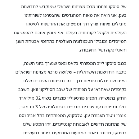
של סיסקו ופתחו מרכז מצוינות ישראלי שמוקדש לחדשנות
בענן. אני רואה את מאות המהנדסים שהצטרפו לשורותינו
מובילים פיתוח פורץ דרך ומפיצים את החדשנות לסיסקו
העולמית ולקהל לקוחותיה בעולם. אני מזמין אתכם להפגש עם
המייסדים ומובילי הטכנולוגיה העולמית בתחומי אבטחת הענן
והאנליטקה ושל התעבורה.
בכנס סיסקו לייב המסורתי בלאס וגאס שנערך ביוני השנה,
כיכבה החדשנות הישראלית – שלושה מרכזי מצוינות ישראלים
הציגו שם יכולות פורצות דרך – מרכז פיתוח השבבים שלנו
בקיסריה שאחראי על הפיתוח של שבב הסיליקון וואן, השבב
החזק בתעשייה, המניע פורטפוליו מוצרים בשווי 32 מיליארד
דולר ומפתח כעת שבבים חדשים בטכנולוגיה של 3 ננו מטר,
מוצרי ניטור תעבורת ענן, טלסקופ, המפותחים בתל אביב וסט
של פתרונות חדשים לאבטחת קונטיינרים. זהו המסע שלנו
בסיסקו, מדובר באחד המסעות המרתקים ביותר בתעשיית