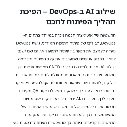
שילוב
AI
ב-
DevOps
– הפיכת
תהליך הפיתוח לחכם
ההשפעה של אוטומציה חכמה ניכרת במיוחד בתחום ה-
DevOps, לב ליבו של פיתוח התוכנה המודרני. גישת DevOps
נועדה לצמצם את הפער בין פיתוח לתפעול אך גם שם ישנם
צווארי בקבוק אנושיים שמעכבים את קצב הפיתוח והפריסה.
שילוב AI ומכונת למידה בתהליכי CI/CD מאפשר פריצת דרך
משמעותית. הבינה המלאכותית מסוגלת לנתח כמויות אדירות
של קוד, לזהות דפוסי שגיאות אוטומטית ואף להציע תיקוני קוד
מבוססי למידה עוד לפני שהקוד מגיע לבדיקות QA מקיפות.
מעבר לכך, מערכות הAI יכולות לבצע בדיקות אוטומטיות
חכמות על ידי למידה של תרחישי השימוש האמיתיים של
המשתמשים ובכך להפנות משאבי בדיקה אל המקומות
הרגישים והקריטיים ביותר. כך מתאפשרת הפחתה דרמטית בזמן