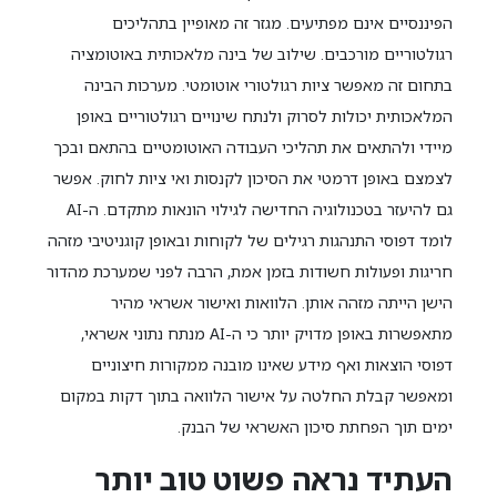
הפיננסיים אינם מפתיעים. מגזר זה מאופיין בתהליכים
רגולטוריים מורכבים. שילוב של בינה מלאכותית באוטומציה
בתחום זה מאפשר ציות רגולטורי אוטומטי. מערכות הבינה
המלאכותית יכולות לסרוק ולנתח שינויים רגולטוריים באופן
מיידי ולהתאים את תהליכי העבודה האוטומטיים בהתאם ובכך
לצמצם באופן דרמטי את הסיכון לקנסות ואי ציות לחוק. אפשר
גם להיעזר בטכנולוגיה החדישה לגילוי הונאות מתקדם. ה-AI
לומד דפוסי התנהגות רגילים של לקוחות ובאופן קוגניטיבי מזהה
חריגות ופעולות חשודות בזמן אמת, הרבה לפני שמערכת מהדור
הישן הייתה מזהה אותן. הלוואות ואישור אשראי מהיר
מתאפשרות באופן מדויק יותר כי ה-AI מנתח נתוני אשראי,
דפוסי הוצאות ואף מידע שאינו מובנה ממקורות חיצוניים
ומאפשר קבלת החלטה על אישור הלוואה בתוך דקות במקום
ימים תוך הפחתת סיכון האשראי של הבנק.
העתיד נראה פשוט טוב יותר