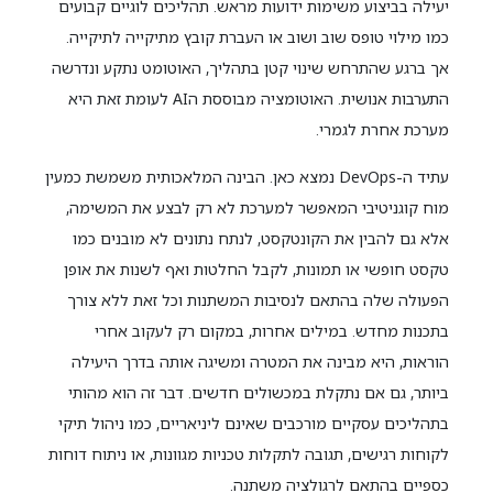
יעילה בביצוע משימות ידועות מראש. תהליכים לוגיים קבועים
כמו מילוי טופס שוב ושוב או העברת קובץ מתיקייה לתיקייה.
אך ברגע שהתרחש שינוי קטן בתהליך, האוטומט נתקע ונדרשה
התערבות אנושית. האוטומציה מבוססת הAI לעומת זאת היא
מערכת אחרת לגמרי.
עתיד ה-DevOps נמצא כאן. הבינה המלאכותית משמשת כמעין
מוח קוגניטיבי המאפשר למערכת לא רק לבצע את המשימה,
אלא גם להבין את הקונטקסט, לנתח נתונים לא מובנים כמו
טקסט חופשי או תמונות, לקבל החלטות ואף לשנות את אופן
הפעולה שלה בהתאם לנסיבות המשתנות וכל זאת ללא צורך
בתכנות מחדש. במילים אחרות, במקום רק לעקוב אחרי
הוראות, היא מבינה את המטרה ומשיגה אותה בדרך היעילה
ביותר, גם אם נתקלת במכשולים חדשים. דבר זה הוא מהותי
בתהליכים עסקיים מורכבים שאינם ליניאריים, כמו ניהול תיקי
לקוחות רגישים, תגובה לתקלות טכניות מגוונות, או ניתוח דוחות
כספיים בהתאם לרגולציה משתנה.