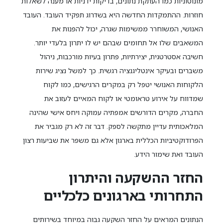
מונוטוניות כמו העתקת נתונים, בדיקות ידניות או מענה לשאלות
חוזרות. ההתמקדות החדשה היא בשדרוג תפקיד העובד. העובד
האנושי, המשוחרר ממשימות שגרה, יכול להפנות את
המשאבים שלו אל תחומים שבהם יש לו יתרון בלעדי יותר.
חשיבה אסטרטגית, יצירתיות, פתרון בעיות מורכבות, ניהול
משברים ובעיקר אינטליגנציה רגשית. כך למשל נציג שירות
הלקוחות האנושי יטפל רק במקרים הרגישים, כמו לקוח
שמדווח על אירוע טראומטי או לקוח המאיים לעזוב את
החברה, מקרים הדורשים אמפתיה עמוקה ויחס אישי שהינה
המלאכותית עדיין מתקשה לספק. דבר זה לא רק מגביר את
הפרודוקטיביות הכללית בארגון אלא גם משפר את שביעות רצון
העובד ואת שימור הידע.
החזר ההשקעה והיתרון
התחרותי בארגונים כלכליים
הנתונים המראים על החזר השקעה גבוה במיוחד בשירותים