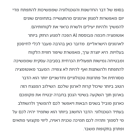
בסופו של דבר החדשנות והטכנולוגיה שממשיכות להתפתח מדי
יום מאפשרות למגוון ארגונים מהתעשייה בתחומים שונים
להמשיך ולהיות יעילים ולשרת כראוי את לקוחותיהם.
אוטומציה חכמה מבוססת AI הפכה למנוע החזק ביותר
לארגונים הישראליים. מדובר כאן בהרבה מעבר לכלי לחיסכון
בעלויות. היא יוצרת ערך, מאפשרת שיפור חווית הלקוח
ומבטיחה גמישות תפעולית הכרחית בסביבה עסקית שממשיכה
להתפתח ולהשתנות ואף להיות לא צפויה. המעבר מאוטומציה
מסורתית אל פתרונות טכנולוגיים וחדשניים יותר הוא הדבר
הטוב ביותר שיכול קרות לארגון שלכם. השילוב המנצח הזה
בארגון תוך השקעה בשינוי הנכון בחברה יבטיח את מקומכם
כארגון מוביל בשנים הבאות ויאפשר לכם להמשיך ולהשתלב
בעתיד הטכנולוגי. הדבר החשוב ביותר הוא שתמיד יהיה לכם על
מי לסמוך ותהיה לכם תמיכה טכנית ראויה, ליווי מקצועי מתאים
ופתרון בתקופות משבר.