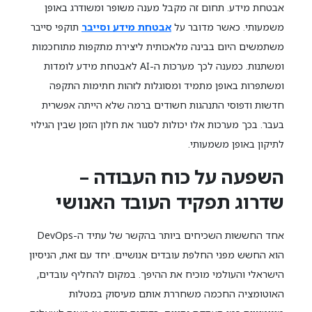
אבטחת מידע. תחום זה מקבל מענה משופר ומשודרג באופן
משמעותי. כאשר מדובר על
אבטחת מידע וסייבר
תוקפי סייבר
משתמשים היום בבינה מלאכותית ליצירת מתקפות מתוחכמות
ומשתנות. כמענה לכך מערכות ה-AI לאבטחת מידע לומדות
ומשתפרות באופן מתמיד ומסוגלות לזהות חתימות התקפה
חדשות ודפוסי התנהגות חשודים ברמה שלא הייתה אפשרית
בעבר. בכך מערכות אלו יכולות לסגור את חלון הזמן שבין הגילוי
לתיקון באופן משמעותי.
השפעה על כוח העבודה –
שדרוג תפקיד העובד האנושי
אחד החששות השכיחים ביותר בהקשר של עתיד ה-DevOps
הוא החשש מפני החלפת עובדים אנושיים. יחד עם זאת, הניסיון
הישראלי והעולמי מוכיח את ההיפך. במקום להחליף עובדים,
האוטומציה החכמה משחררת אותם מעיסוק במטלות