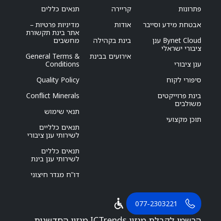
פתרונות
קריירה
תנאים כללים
אבטחת מידע וסייבר
אודות
מדיניות פרטיות –
אתר בינת תקשורת
Bynet Cloud ענן
בינת בקהילה
מחשבים
ציבורי ישראלי
אירועים בבינת
General Terms &
ענן ציבורי
Conditions
סיפורי לקוח
Quality Policy
בינת פרוייקטים
Conflict Minerals
משולבים
תנאי שימוש
תוכן מקצועי
תנאים כלליים
לשירותי ענן ציבורי
תנאים כללים
לשירותי ענן בינת
דו”ח מגדר חיצוני
077-2303221
הרשמו לקבלת מגזין ICTrends מגזין החדשנות