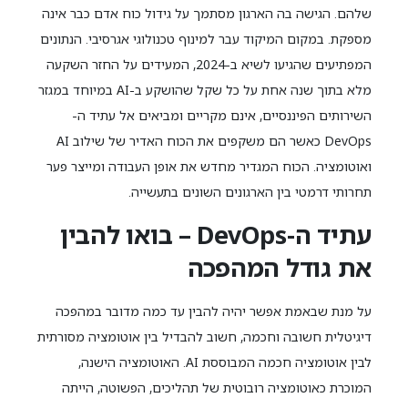
שלהם. הגישה בה הארגון מסתמך על גידול כוח אדם כבר אינה
מספקת. במקום המיקוד עבר למינוף טכנולוגי אגרסיבי. הנתונים
המפתיעים שהגיעו לשיא ב-2024, המעידים על החזר השקעה
מלא בתוך שנה אחת על כל שקל שהושקע ב-AI במיוחד במגזר
השירותים הפיננסיים, אינם מקריים ומביאים אל עתיד ה-
DevOps כאשר הם משקפים את הכוח האדיר של שילוב AI
ואוטומציה. הכוח המגדיר מחדש את אופן העבודה ומייצר פער
תחרותי דרמטי בין הארגונים השונים בתעשייה.
עתיד ה-
DevOps
– בואו להבין
את גודל המהפכה
על מנת שבאמת אפשר יהיה להבין עד כמה מדובר במהפכה
דיגיטלית חשובה וחכמה, חשוב להבדיל בין אוטומציה מסורתית
לבין אוטומציה חכמה המבוססת AI. האוטומציה הישנה,
המוכרת כאוטומציה רובוטית של תהליכים, הפשוטה, הייתה