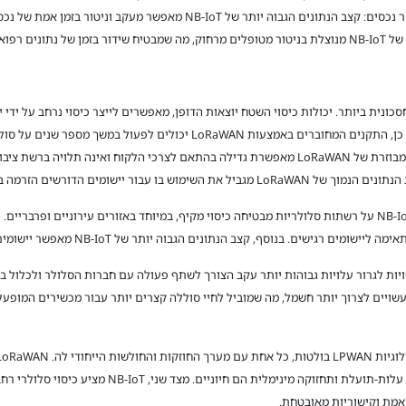
הפרוסים ברחבי הערים ובתוך בניינים; מעקב אחר נכסים: קצב הנתונים הגבוה יותר
ם קריטיים.
כנולוגיית LoRaWAN היא שהיא חסכונית ביותר. יכולות כיסוי השטח יוצאות הדופן, מאפשרים לייצר כיסוי
חומרה כדי להקים רשת אזורית ולנהל אותה. כמו כן, התקנים המחוברים באמצעות 
מזעור מאמצי התחזוקה. בנוסף, הארכיטקטורה המבוזרת של LoRaWAN מאפשרת גדילה בהתאם לצרכי הלקו
זרמה בזמן אמת או העברות נתונים ברוחב פס גבוה.
, קצב הנתונים הגבוה יותר של NB-IoT מאפשר יישומים עתירי נתונים וזמני תגובה מהירים יותר.
למגבלות הטכנולוגיה, פריסות NB-IoT עשויות לגרור עלויות גבוהות יותר עקב הצורך לשתף פעולה עם חברות ה
מו כן, בהשוואה ל-LoRaWAN, מכשירי NB-IoT עשויים לצרוך יותר חשמל, מה שמוביל לחיי סוללה קצרים יותר עבור מכ
מה שהופך אותו לאידיאלי עבור תרחישים שבהם עלות-תועלת ות
אמת וקישוריות מאובטחת.