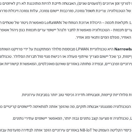
לפרקי זמן ארוכים (לפעמים שנים), האבטחה חייבת להיות מתוכננת לא רק לאיומים נ
הטכנולוגיה: צריכת חשמל נמוכה, מורכבות יישום נמוכה, עלות נמוכה ויכולת מדרגי
מה הם המקרים האופייניים לשימוש ב-LoRaWAN: חקלאות חכמה – היכ
ים חכמות – הטכנולוגיה מאפשרת לחבר ולנהל יישומי ערים חכמות כגון ניהול אשפה ו
Narrowban
מה הם מקרי השימוש ב-NB-IoT? מדידה חכמה – כיסוי הקליטה העמוק של NB-IoT באזורים עיר