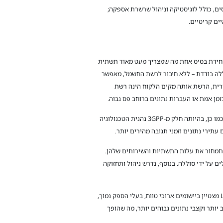
 של NB-IoT מאפשר מעקב וניטור בזמן אמת של נכסים, כולל לוגיסטיקה וניהול שרשרת אספקה;
 נרחב על ידי יחידת בסיס אחת מה שמצריך מעט מאוד תשתית
LoRaWAN יכולים לפעול במשך מספר שנים על סוללה בודדת – ללא חיבור לרשת החשמל, מאפשר
ח ואינה תלויה ברשת ציבורית, הרשת אותה מקים הלקוח הינה רשת
מה הם היתרונות של NB-IoT? ההסתמכות של NB-IoT על רשתות סלולריות מבטיחה כיסוי מקיף, במיוחד באזורים עירוניים ופרבריים. כמו כן, בהיותה חלק מ-3GPP נהנית הטכנולוגיה
סלולר ולכלול בתמחור את עלות התשתיות והשירותים שלהן.
שירים המופעלים על ידי סוללה. בנוסף, נדרש ניהול ותחזוקה
לסיכום, LoRaWAN ו-NB-IoT הופיעו כשתי טכנולוגיות LPWAN בולטות, כל אחת עם מערך החוזקות והחולשות הייחודי לה. LoRaWAN מצטיין ביישומים ארוכי טווח, בעלי הספק נמוך,
חזוקה מינימלית הם חיוניים. מצד שני, NB-IoT מציע כיסוי סלולרי רחב יותר וקצבי נתונים גבוהים יותר, מה שהופך