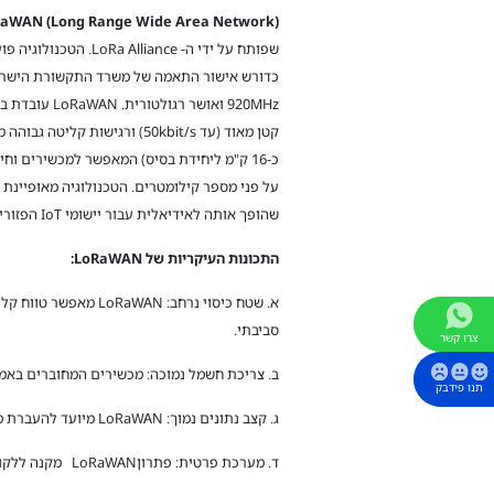
aWAN (Long Range Wide Area Network)
שפותח על ידי ה- Alliance
קטן מאוד (עד 50kbit/s) ורגישות קל
כ-16 ק"מ ליחידת בסיס) המאפשר למכשירים וח
על פני מספר קילומטרים. הטכנולוגיה מאופיינת 
שהופך אותה לאידיאלית עבור יישומי IoT הפזורים בשטח ולרוב ניזונים מסוללות או פאנלים סולאריים המאופיינים בצריכת מתח נמוכה.
התכונות העיקריות של
LoRaWAN
:
א. שטח כיסוי נרחב:
סביבתי.
צרו קשר
ב. צריכת חשמל נמוכה: מכשירים המחוברים באמצעות LoRaWAN יכולים לפעול על סוללות לתקופות ממושכות, תוך מזעור דר
תנו פידבק
ג. קצב נתונים נמוך: LoRaWAN מיועד להעברת מנות קטנות של נתונים, מה שהופך אותו מתאים לחיישנים והתקנים שאינם דורשים רוחב פס גבוה.
ד. מערכת פרטית: פתרוןLoRaWAN מקנה ללקוח מערכת פרטית שאינה "רוכבת" על תשתית של מפעיל הסלולר ואינה תלויה בזמינותה.