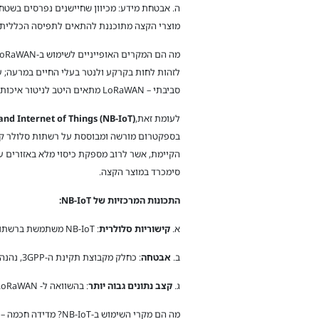
ה. אבטחת מידע: מכיוון שחיישנים נפרסים בשטח 
מוצרי הקצה מתוכננת להתאים לתפיסה הכללית של 
לזהות לחות בקרקע ולנטר בעלי החיים במרעה; ער
סביבתי – LoRaWAN מתאים היטב לניטור איכות האוויר, מפלס המים ותנאי מזג אוויר.
לעומת זאת,
d Internet of Things (NB-IoT)
סימכרד במוצר הקצה.
התכונות המרכזיות של
NB-IoT
:
א.
קישוריות סלולרית
: NB-IoT משתמשת ברשתות סלולריות קיימות, ומבטיחה חדירה וכיסוי טוב יותר בסביבות עירוניות.
ב.
אבטחה
: כחלק מקבוצת תקינת ה-3GPP, נהנה הטכנולוגיה ממנגנוני אבטחה חזקים, מה שהופך אותה למתאימה ליישומים קריטיים כמו בריאות ואוטומציה תעשייתית.
ג.
קצב נתונים גבוה יותר
: בהשוואה ל- LoRaWAN, טכנולוגיה זו מציעה קצב נתונים גבוה יותר, המאפשר יישומים עתירי נתונים.