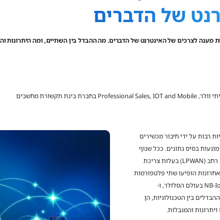
רנט של הדברים
Professional Sales, IOT and Mobil בחברת בינת תקשורת מחשבים
ל מהפכה בתעשיות רבות על ידי חיבור מכשירים
נעות בסיס נתונים. ככל שנוף
ה-IoT מתרחב, הדרישה לטכנולוגיות לכיסוי שטח רחב (LPWAN) בעלות צריכת
אחרונות הופיעו שתי פלטפורמות
טכנולוגיות כמתמודדות המובילות את התחום: NB-IoT בעולם הסלולר, ו-
ה ההבדלים בין הטכנולוגיות, הן
ויתרונות והמגבלות.