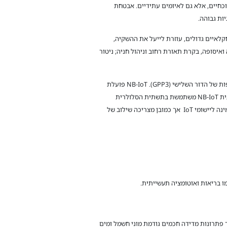
וכחיים, אלא גם לאיומים עתידיים. אבטחת
ות גבוהה.
ולת ארוכת הטווח של LoRaWAN מאפשרת ניטור של שטחים חקלאיים גדולים, עוזרת לייעל את ההשקיה,
איסופה, בקרת תאורת רחוב וניהול חניה; ניטור
היא טכנולוגיית LPWAN מבוססת סלולר המתוקננת על ידי פרויקט השותפות של הדור השלישי (GPP3). NB-IoT פועלת
בספקטרום מורשה ומבוססת על רשתות סלולר קיימות, כך שכל יישום מצריך שיתוף פעולה או רכישת מנוי מול חברות הסלולר. טכנולוגית NB-IoT משתמשת בתשתית הסלולרית
הקיימת, אשר לרוב מספקת כיסוי מלא באזורים עירוניים ופרבריים, ובמידה פחותה באזורים שאינם מאוכלסים, המאפשרת קישוריות אמינה ליישומי IoT אך כמובן מצריכה שילוב של
וניים הופך אותה לבחירה מועדפת עבור פתרונות מדידה חכמים גודמת מוני חשמל ומים