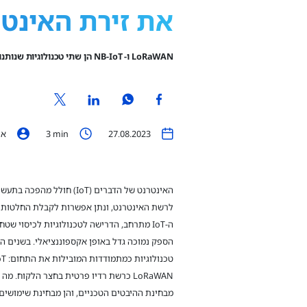
את זירת האינט
LoRaWAN ו- NB-IoT הן שתי טכנולוגיות שנותנות מענה לצרכים של האינטרנט של הדברים. מה ההבדל בין השתיים, ומה היתרונות והמגבלות של כל שיטה?
27.08.2023
min
3
איתי וולר, e
האינטרנט של הדברים (IoT) חול
לרשת האינטרנט, ונתן אפשרות לקבלת החלטות מו
הספק נמוכה גדל באופן אקספוננציאלי. בשנים ה
LoRaWAN כרשת רדיו פרטית בחצר הלקוח. מ
מבחינת ההיבטים הטכניים, והן מבחינת שימושים 