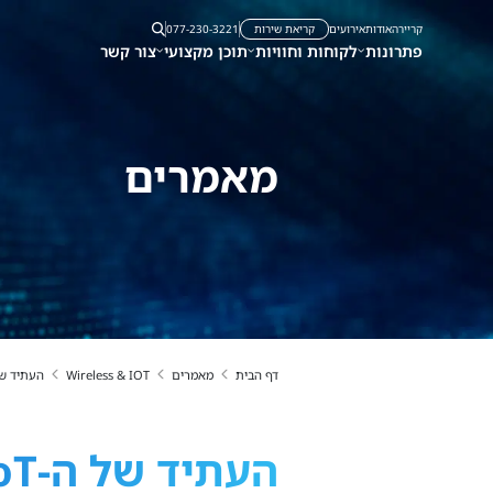
קריירה
אודות
אירועים
קריאת שירות
077-230-3221
פתרונות
לקוחות וחוויות
תוכן מקצועי
צור קשר
מאמרים
דף הבית
מאמרים
Wireless & IOT
העתיד של ה-IoT כבר כאן: הטכנולוגיות החדשות שמשנות 