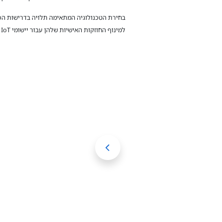
בחירת הטכנולוגיה המתאימה תלויה בדרישות הפרו
למינוף החוזקות האישיות שלהן עבור יישומי IoT מגוונים, ובסופו של דבר לסלול את הדרך לעולם מחובר וחכם יותר.