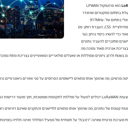
LoR
הוא פרוטוקול LPWAN
LoRa . הטכנולוגיה פועלת בתחום ספקטרום שהוגדר
כדורש אישור התאמה של משרד התקשורת הישראלי בתחום של 917MHz-
920MHz ואושר רגולטורית. LoRaWAN עובדת במודולציית CSS, העברת רוחב פס
יטה גבוהה מאוד כדי להשיג כיסוי נרחב (עד
יישנים מחוברים להעביר נתונים
בצריכת אנרגיה מאוד נמוכה מה
 LoRaWAN מאפשר טווח קליטה מרשים, מה שהופך אותו מתאים ליישומים הפרוסים על פני אזורים גיאוגר
ישות התחזוקה.