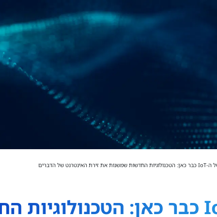
את זירת האינטרנט של הדברים
העתיד של ה-IoT כבר כאן: הטכנולו