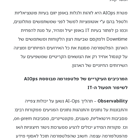
מטרת AIOps היא לזהות ולגלות באופן יזום בעיות פוטנציאליות
ולטפל בהם ע"י אוטומציות למשל לפני שמשתמשים מתלוננים,
וכמו כן לפתור בעיות IT באופן יעיל ומהיר, על מנת להפחית
Downtime ולמקסם שביעות רצון הלקוחות ומשתמשים של
הארגון. הפלטפורמה מסננת את כל האירועים המיותרים ומציגה
על קונסול אחיד רק את הנושאים הקריטיים שמשפיעים על
השירותים החיוניים של הארגון.
המרכיבים העיקריים של פלטפורמה מבוססת AIOps
לשיפור תפעול ה-IT
Observability
– תהליך AI-Ops נשען על יכולות צפייה
והתבוננות על נתונים והתנהגות נתונים המגיעים ממקורות רבים:
מסביבות וירטואליות, מעננים, מקונטיינרים, מסביבות on-prem,
וכו. מקורות המידע יכולים להגיע ממערכות ניטור חיצוניות ו/או
מהפטלפורמה עצמה. חשוב שהפלטפורמה תוכל לאסוף מידע