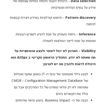
Data selection
– היכולת לעבור ולנתח כמויות עצומות של
מידע על בסיס הגדרות ומטרקיות
Pattern discovery
– חיפוש קורלציות במידע ויצירת קבוצות
לניתוח
Inference
– ניתוח מעמיק על מנת להגיע לשורש הבעיות
ומגמות על מנת לייצר המלצות לפעולה
Visibility – הארגון לא יכול לשפר ולבצע אוטומציות על
מה שאתה לא יודע. התהליך הראשון הקריטי ב AIOps הוא
היכולת לראות ולהבין מה יש לארגון:
לבצע גילוי אוטומטי של נכסי ה-IT באופן שוטף ואכלוס
של CMDB – Configuration Management DataBase
שמהווה לא רק מלאי מפורט של כל המרכיבים אבל גם
כולל את הקשרים בינים
הבנה של ה- Business Impact. ביצוע מיפוי שירותים