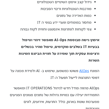
גידול קצב אימוץ השינויים הטכנולוגיים
מורכבות הטכנולוגיות וריבוי הסביבות
כמות האדירה של נתונים
מחסור במומחים ופערי ידע בגופי ה IT
צפי לקוחות לפתרונות אינסטנט וחווית לקוח גבוהה
אימוץ גישה מבוססת AI-Ops מאפשר זיהוי וטיפול
בבעיות IT בשלבים מוקדמים, טיפול מהיר בכשלים
ורציפות עסקית תוך שמירה על חווית הביזנס וזמינות
השרות
המונח
AIOps
פשוטו כמשמעו, שימוש ב- AI ולמידת מכונה על
דפוסי התנהגות לייעול תפעול ה-IT.
AIOps מהווה מודל חדש לניהול IT OPERATIONS ומאפשר
התמודדות יעילה עם כמויות גדולות של נתונים מגוונים המגיעים
ממערכות שונות בארגון, כולל: התרעות, אירועים, לוגים
ומטריקות.