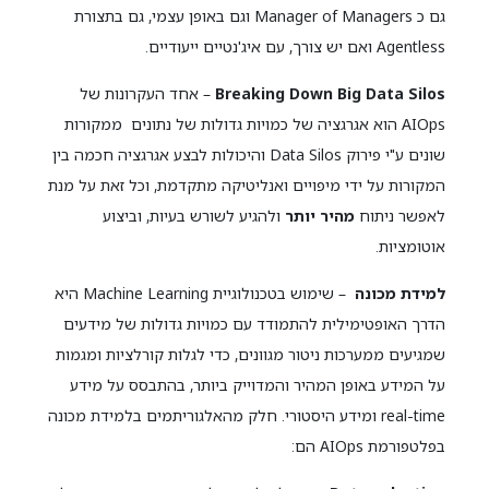
גם כ Manager of Managers וגם באופן עצמי, גם בתצורת
Agentless ואם יש צורך, עם איג'נטיים ייעודיים.
Breaking Down Big Data Silos
– אחד העקרונות של
AIOps הוא אגרגציה של כמויות גדולות של נתונים ממקורות
שונים ע"י פירוק Data Silos והיכולות לבצע אגרגציה חכמה בין
המקורות על ידי מיפויים ואנליטיקה מתקדמת, וכל זאת על מנת
לאפשר ניתוח
מהיר יותר
ולהגיע לשורש בעיות, וביצוע
אוטומציות.
למידת מכונה
– שימוש בטכנולוגיית Machine Learning היא
הדרך האופטימילית להתמודד עם כמויות גדולות של מידעים
שמגיעים ממערכות ניטור מגוונים, כדי לגלות קורלציות ומגמות
על המידע באופן המהיר והמדוייק ביותר, בהתבסס על מידע
real-time ומידע היסטורי. חלק מהאלגוריתמים בלמידת מכונה
בפלטפורמת AIOps הם: