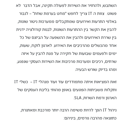
השתבש, ולהחזיר את השירות לפעולה תקינה, אבל הדבר לא
פשוט. צוות ה IT צריך לחפש "מחט בערמת שחת" – לנבור
באלפי התרעות ואירועים שמתקבלים ממערכות ניטור שונות,
להבין את הקשר בין ההתרעות השונות, לבנות קורולציה ידנית
בין שררת האירועים ולהבין את ההשפעה על הביזנס של כל
אחד מהכשלים מהרכיבים את האירוע. לארגון לוקח, שעות,
ימים ולפעמים שבועות של חקירה על מנת להבין על איזה
שרתים, רכיבים ומערכות מרכיבות את השירות העסקי שנפגע,
ומהו בדיוק שורש הבעיה.
זאת המציאות איתה מתמודדים עוד ועוד מנהלי IT – כשלי IT
ותקלות משביתות הפוגעים באופן מהותי בליבת העסקים של
הארגון ורמת השרות, SLA.
ניהול IT הפך להיות משימה הרבה יותר מורכבת ומאתגרת,
כתוצאה מהרבה גורמים, ביניהם: