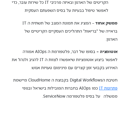
הקריטים של הארגון ובאיזה מרכיבי IT כל שירות עובר, כדי
לאפשר טיפול בבעיות על בסיס השפעתם העסקית
ממשק אחוד
– המציג את תמונת המצב של תשתית ה IT
בראייה של "בריאות" התהליכים העסקיים הקריטיים של
הארגון.
אוטומציה –
בסופו של דבר, פלטפורמת ה AIOps אמורה
לאפשר ביצוע אוטומציות שיאפשרו לצוות ה IT להגיב ולנהל את
האירוע בקבועי זמן קצרים עם מינימום טעויות אנוש.
חטיבת הDigital Workflows בקבוצת ה CloudHome מיישמת
פתרונות IT
כמו AIOps בחברות המובילות בישראל ובגופי
ממשלה על בסיס פלטפורמה ServiceNow.