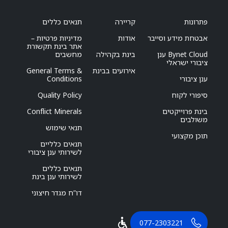
פתרונות
קריירה
תנאים כללים
אבטחת מידע וסייבר
אודות
מדיניות פרטיות –
אתר בינת תקשורת
Bynet Cloud ענן
בינת בקהילה
מחשבים
ציבורי ישראלי
אירועים בבינת
General Terms &
ענן ציבורי
Conditions
סיפורי לקוח
Quality Policy
בינת פרוייקטים
Conflict Minerals
משולבים
תנאי שימוש
תוכן מקצועי
תנאים כלליים
לשירותי ענן ציבורי
תנאים כללים
לשירותי ענן בינת
דו”ח מגדר חיצוני
077-2303221