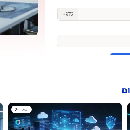
ם
General