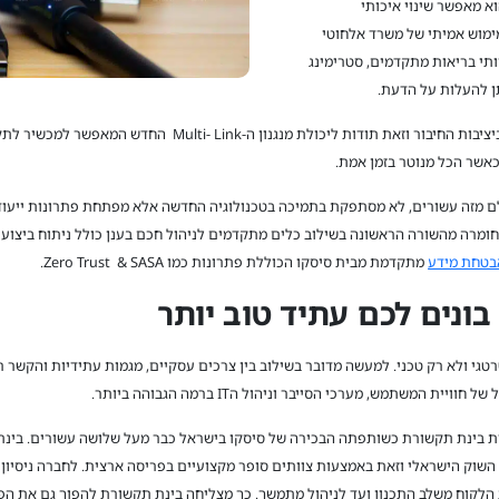
וא מאפשר שינוי איכותי
שים מגוונים כמו שידור וידאו באיכות 8K, מימוש אמיתי של משרד אלחוטי
 , תשתיות IoT חכמות, שירותי בריאות מתקדמים, סטרימינג
תן להעלות על הדעת.
Wi-Fi7 מציע שיפורים דרמטיים בזמני ההשהיה וביציבות החיבור וזאת תוד
אשר הכל מנוטר בזמן אמת.
 מזה עשורים, לא מסתפקת בתמיכה בטכנולוגיה החדשה אלא מפתחת פתרונות ייעודי
Catalyst &  כוללים רכיבי חומרה מהשורה הראשונה בשילוב כלים מתקדמים לניהול חכם בענן כולל ניתו
בטחת מידע
מתקדמת מבית סיסקו הכוללת פתרונות כמו Zero Trust & SASA.
בונים לכם עתיד טוב יותר
גי ולא רק טכני. למעשה מדובר בשילוב בין צרכים עסקיים, מגמות עתידיות והקשר ר
ת בינת תקשורת כשותפתה הבכירה של סיסקו בישראל כבר מעל שלושה עשורים. בינת
שוק הישראלי וזאת באמצעות צוותים סופר מקצועיים בפריסה ארצית. לחברה ניסיון
ח משלב התכנון ועד לניהול מתמשך. כך מצליחה בינת תקשורת להפוך גם את הפוטנציאל של Fi 7