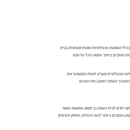
 כיום יודע שעל מנת שלא להישאר מאחור עליו להיות מעודכן בטכנולוגיות החדשניות ביותר. בדיוק לשם כך הטמעת Wi-Fi 7 ובכלל הטמעת טכנולוגיות שונות ומגוונות בבית
ות הטובים ביותר ועושה הכל על מנת
נה טכנולוגית מעניק לצוות המקצועי את
 המערך העסקי הסובב את הארגון.
מוצר חדש לבית העסק כך חשוב שתעשו כאשר
ע הטובים ביותר להם היכולת, הוותק והניסיון