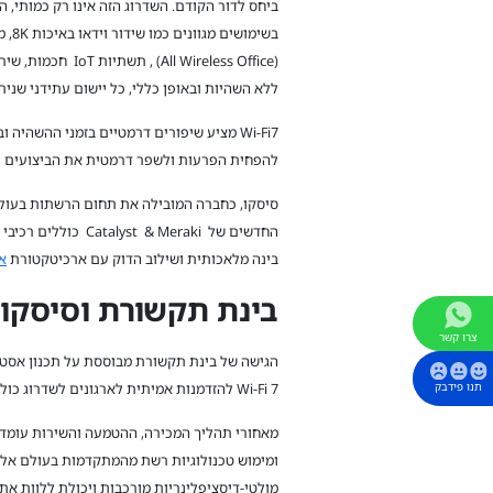
ביחס לדור הקודם. השדרוג הזה אינו רק כמותי, ה
בשימו
(All Wireless Office)
ללא השהיות ובאופן כללי, כל יישום עתידני שני
להפחית הפרעות ולשפר דרמטית את הביצועים כ
סיסקו, כחברה המובילה את תחום הרשתות בעולם
החדשים של Meraki
בינה מלאכותית ושילוב הדוק עם ארכיטקטורת
א
בינת תקשורת וסיסקו 
צרו קשר
הגישה של בינת תקשורת מבוססת על תכנון אסטרט
Wi-Fi 7 להזדמנות אמיתית לארגונים לשדרוג כולל של חוויית המשתמש, מערכי הסייבר וניהול הIT ברמה הגבוהה ביותר.
תנו פידבק
מאחורי תהליך המכירה, ההטמעה והשירות עומד
ומימוש טכנולוגיות רשת מהמתקדמות בעולם אל ה
מולטי-דיסציפלינריות מורכבות ויכולת ללוות את הלקו