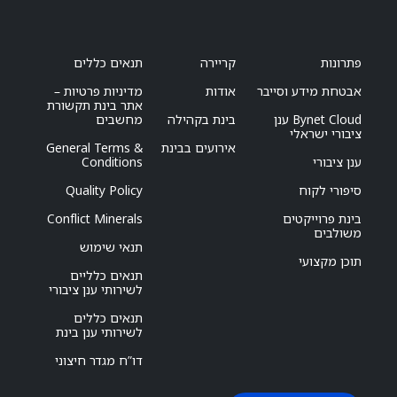
פתרונות
קריירה
תנאים כללים
אבטחת מידע וסייבר
אודות
מדיניות פרטיות –
אתר בינת תקשורת
Bynet Cloud ענן
בינת בקהילה
מחשבים
ציבורי ישראלי
אירועים בבינת
General Terms &
ענן ציבורי
Conditions
סיפורי לקוח
Quality Policy
בינת פרוייקטים
Conflict Minerals
משולבים
תנאי שימוש
תוכן מקצועי
תנאים כלליים
לשירותי ענן ציבורי
תנאים כללים
לשירותי ענן בינת
דו”ח מגדר חיצוני