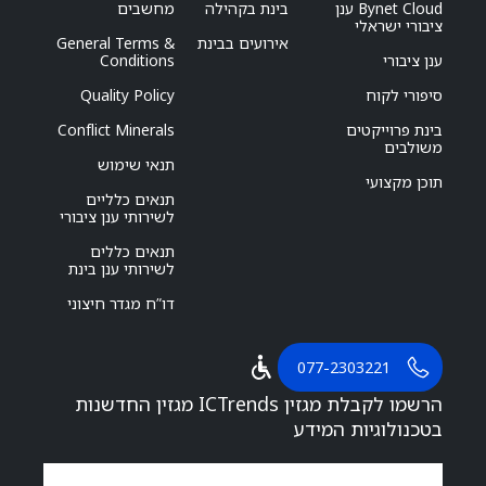
Bynet Cloud ענן
בינת בקהילה
מחשבים
ציבורי ישראלי
אירועים בבינת
General Terms &
ענן ציבורי
Conditions
סיפורי לקוח
Quality Policy
בינת פרוייקטים
Conflict Minerals
משולבים
תנאי שימוש
תוכן מקצועי
תנאים כלליים
לשירותי ענן ציבורי
תנאים כללים
לשירותי ענן בינת
דו”ח מגדר חיצוני
077-2303221
הרשמו לקבלת מגזין ICTrends מגזין החדשנות
בטכנולוגיות המידע