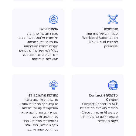
אוטומציה
אלחוט ו-IoT
מגוון רחב של פתרונות
מגוון רחב של פתרונות
Workload Automation
תקשורת אלחוטית שהופכים
לסביבת Cloud וOn-
את הארגונים, המבנים,
premise
הערים והחיים המודרניים
בכלל למקושרים יותר, נוחים
יותר ויעילים יותר מבחינה
תפעולית ואנרגטית.
טלפוניה ו-Contact
פתרונות מחשוב ו-IT
Center
מתשתיות מחשוב בחצר
ACE ה- Contact Center
הלקוח, דרך פתרונות אחסון,
המוביל בישראל מבית בינת
אפליקציות ענניות וסביבות
מבוסס AI ותשתית Cisco,
היברידיות, ועד להגנה מלאה
מאפשר לכם כלים לחוויית
על הדאטה ומענה
לקוח מייטיבית.
להמשכיות עסקית – בכל
צורך טכנולוגי, בכל שלב
בפרויקט, אנחנו אתכם.