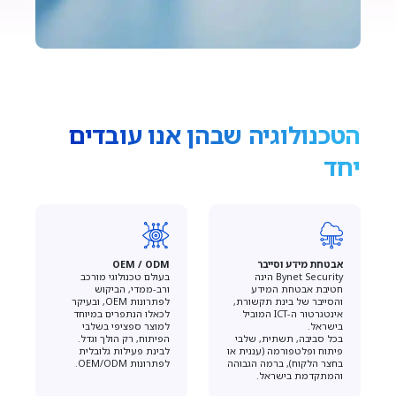
הטכנולוגיה שבהן אנו עובדים
יחד
אבטחת מידע וסייבר
OEM / ODM
Bynet Security הינה
בעולם טכנולוגי מורכב
חטיבת אבטחת המידע
ורב-ממדי, הביקוש
והסייבר של בינת תקשורת,
לפתרונות OEM, ובעיקר
אינטגרטור ה-ICT המוביל
לכאלו הנתפרים במיוחד
בישראל.
למוצר ספציפי בשלבי
בכל סביבה, תשתית, שלבי
הפיתוח, רק הולך וגדל.
פיתוח ופלטפורמה (עננית או
לבינת פעילות גלובלית
בחצר הלקוח), ברמה הגבוהה
לפתרונות OEM/ODM.
והמתקדמת בישראל.