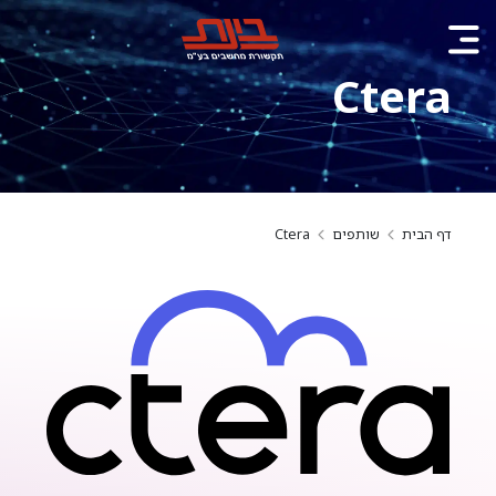
Ctera
דף הבית
שותפים
Ctera