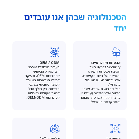
הטכנולוגיה שבהן אנו עובדים
יחד
אבטחת מידע וסייבר
OEM / ODM
Bynet Security הינה
בעולם טכנולוגי מורכב
חטיבת אבטחת המידע
ורב-ממדי, הביקוש
והסייבר של בינת תקשורת,
לפתרונות OEM, ובעיקר
אינטגרטור ה-ICT המוביל
לכאלו הנתפרים במיוחד
בישראל.
למוצר ספציפי בשלבי
בכל סביבה, תשתית, שלבי
הפיתוח, רק הולך וגדל.
פיתוח ופלטפורמה (עננית או
לבינת פעילות גלובלית
בחצר הלקוח), ברמה הגבוהה
לפתרונות OEM/ODM.
והמתקדמת בישראל.
אוטומציה
אלחוט ו-IoT