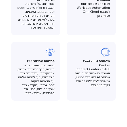
מגוון רחב של פתרונות
מגוון רחב של פתרונות
Workload Automation
תקשורת אלחוטית שהופכים
לסביבת Cloud וOn-
את הארגונים, המבנים,
premise
הערים והחיים המודרניים
בכלל למקושרים יותר, נוחים
יותר ויעילים יותר מבחינה
תפעולית ואנרגטית.
טלפוניה ו-Contact
פתרונות מחשוב ו-IT
Center
מתשתיות מחשוב בחצר
ACE ה- Contact Center
הלקוח, דרך פתרונות אחסון,
המוביל בישראל מבית בינת
אפליקציות ענניות וסביבות
מבוסס AI ותשתית Cisco,
היברידיות, ועד להגנה מלאה
מאפשר לכם כלים לחוויית
על הדאטה ומענה
לקוח מייטיבית.
להמשכיות עסקית – בכל
צורך טכנולוגי, בכל שלב
בפרויקט, אנחנו אתכם.