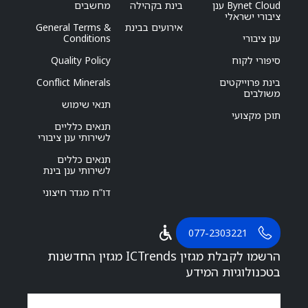
Bynet Cloud ענן
בינת בקהילה
מחשבים
ציבורי ישראלי
אירועים בבינת
General Terms &
ענן ציבורי
Conditions
סיפורי לקוח
Quality Policy
בינת פרוייקטים
Conflict Minerals
משולבים
תנאי שימוש
תוכן מקצועי
תנאים כלליים
לשירותי ענן ציבורי
תנאים כללים
לשירותי ענן בינת
דו”ח מגדר חיצוני
077-2303221
הרשמו לקבלת מגזין ICTrends מגזין החדשנות
בטכנולוגיות המידע