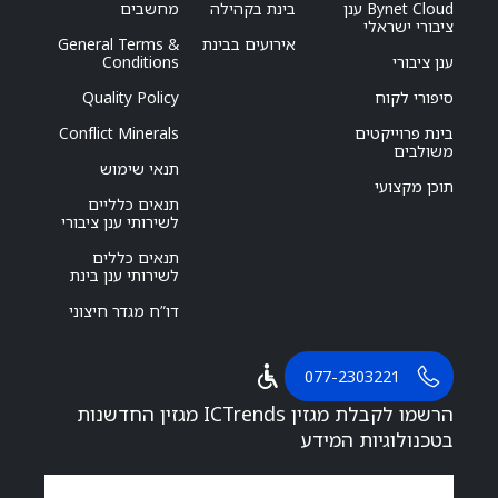
Bynet Cloud ענן
בינת בקהילה
מחשבים
ציבורי ישראלי
אירועים בבינת
General Terms &
ענן ציבורי
Conditions
סיפורי לקוח
Quality Policy
בינת פרוייקטים
Conflict Minerals
משולבים
תנאי שימוש
תוכן מקצועי
תנאים כלליים
לשירותי ענן ציבורי
תנאים כללים
לשירותי ענן בינת
דו”ח מגדר חיצוני
077-2303221
הרשמו לקבלת מגזין ICTrends מגזין החדשנות
בטכנולוגיות המידע