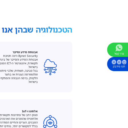
הטכנולוגיה שבהן אנו 
אבטחת מידע וסייבר
צרו קשר
Bynet Security הינה חטיבת
אבטחת המידע והסייבר של בינת
תקשורת, אינטגרטור ה-ICT
תנו פידבק
בישראל.
בכל סביבה, תשתית, שלבי פיתוח
ופלטפורמה (עננית או בחצר
הלקוח), ברמה הגבוהה והמתקד
בישראל.
אלחוט ו-IoT
מגוון רחב של פתרונות תקשורת
אלחוטית שהופכים את הארגונים,
המבנים, הערים והחיים המודרני
בכלל למקושרים יותר, נוחים יות