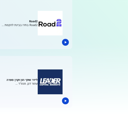
Road2
Road2 בחרו בבינת להקמת …
לידר שוקי הון וקרן ספרה
עומר דגן, מנמ"ר …