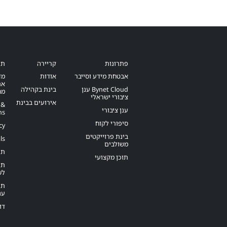
פתרונות
קריירה
תנ
אבטחת מידע וסייבר
אודות
מד
את
Bynet Cloud ענן
בינת בקהילה
מח
ציבורי ישראלי
אירועים בבינת
 &
ענן ציבורי
ns
סיפורי לקוח
cy
בינת פרוייקטים
ls
משולבים
תנ
תוכן מקצועי
תנ
לש
תנ
ענ
דו