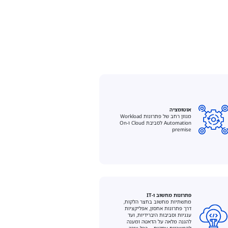
אוטומציה
מגוון רחב של פתרונות Workload
Automation לסביבת Cloud וOn-
premise
פתרונות מחשוב ו-IT
מתשתיות מחשוב בחצר הלקוח,
דרך פתרונות אחסון, אפליקציות
ענניות וסביבות היברידיות, ועד
להגנה מלאה על הדאטה ומענה
להמשכיות עסקית – בכל צורך