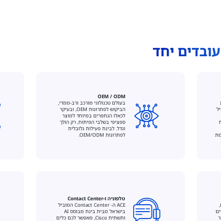
עובדים יחד
OEM / ODM
בעולם טכנולוגי מורכב ורב-ממדי,
 המוביל
הביקוש לפתרונות OEM, ובעיקר
לכאלו הנתפרים במיוחד למוצר
ספציפי בשלבי הפיתוח, רק הולך
וגדל. לבינת פעילות גלובלית
מת
לפתרונות OEM/ODM.
טלפוניה ו-Contact Center
ACE ה- Contact Center המוביל
ים
בישראל מבית בינת מבוסס AI
ר
ותשתית Cisco, מאפשר לכם כלים