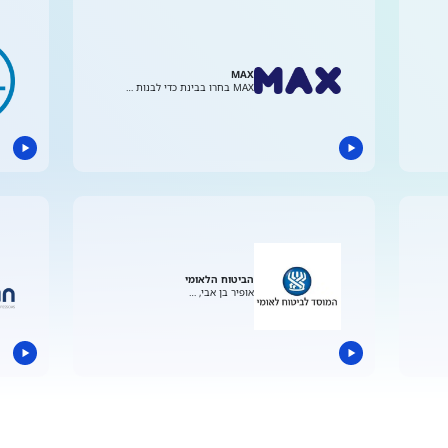
MAX
MAX בחרו בבינת כדי לבנות …
הביטוח הלאומי
אופיר בן אבי, …