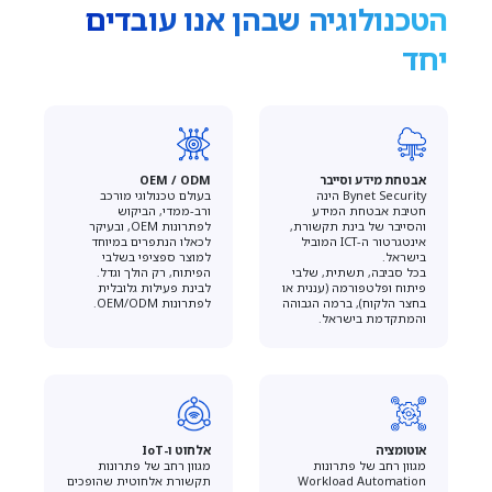
הטכנולוגיה שבהן אנו עובדים
יחד
אבטחת מידע וסייבר
OEM / ODM
Bynet Security הינה
בעולם טכנולוגי מורכב
חטיבת אבטחת המידע
ורב-ממדי, הביקוש
והסייבר של בינת תקשורת,
לפתרונות OEM, ובעיקר
אינטגרטור ה-ICT המוביל
לכאלו הנתפרים במיוחד
בישראל.
למוצר ספציפי בשלבי
בכל סביבה, תשתית, שלבי
הפיתוח, רק הולך וגדל.
פיתוח ופלטפורמה (עננית או
לבינת פעילות גלובלית
בחצר הלקוח), ברמה הגבוהה
לפתרונות OEM/ODM.
והמתקדמת בישראל.
אוטומציה
אלחוט ו-IoT
מגוון רחב של פתרונות
מגוון רחב של פתרונות
Workload Automation
תקשורת אלחוטית שהופכים