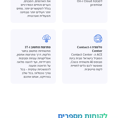
לסביבת Cloud וOn-
את הארגונים, המבנים,
premise
הערים והחיים המודרניים
בכלל למקושרים יותר, נוחים
יותר ויעילים יותר מבחינה
תפעולית ואנרגטית.
טלפוניה ו-Contact
פתרונות מחשוב ו-IT
Center
מתשתיות מחשוב בחצר
ACE ה- Contact Center
הלקוח, דרך פתרונות אחסון,
המוביל בישראל מבית בינת
אפליקציות ענניות וסביבות
מבוסס AI ותשתית Cisco,
היברידיות, ועד להגנה מלאה
מאפשר לכם כלים לחוויית
על הדאטה ומענה
לקוח מייטיבית.
להמשכיות עסקית – בכל
צורך טכנולוגי, בכל שלב
בפרויקט, אנחנו אתכם.
לקוחות מספרים