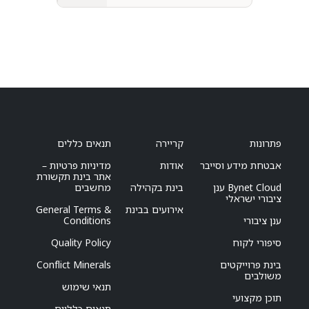
פתרונות
קריירה
תנאים כללים
אבטחת מידע וסייבר
אודות
מדיניות פרטיות –
אתר בינת תקשורת
Bynet Cloud ענן
בינת בקהילה
מחשבים
ציבורי ישראלי
אירועים בבינת
General Terms &
ענן ציבורי
Conditions
סיפורי לקוח
Quality Policy
בינת פרוייקטים
Conflict Minerals
משולבים
תנאי שימוש
תוכן מקצועי
תנאים כלליים