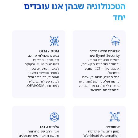
הטכנולוגיה שבהן אנו עובדים
יחד
אבטחת מידע וסייבר
OEM / ODM
Bynet Security הינה
בעולם טכנולוגי מורכב
חטיבת אבטחת המידע
ורב-ממדי, הביקוש
והסייבר של בינת תקשורת,
לפתרונות OEM, ובעיקר
אינטגרטור ה-ICT המוביל
לכאלו הנתפרים במיוחד
בישראל.
למוצר ספציפי בשלבי
בכל סביבה, תשתית, שלבי
הפיתוח, רק הולך וגדל.
פיתוח ופלטפורמה (עננית או
לבינת פעילות גלובלית
בחצר הלקוח), ברמה הגבוהה
לפתרונות OEM/ODM.
והמתקדמת בישראל.
אוטומציה
אלחוט ו-IoT
מגוון רחב של פתרונות
מגוון רחב של פתרונות
Workload Automation
תקשורת אלחוטית שהופכים