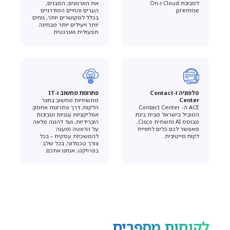
לסביבת Cloud וOn-
את הארגונים, המבנים,
premise
הערים והחיים המודרניים
בכלל למקושרים יותר, נוחים
יותר ויעילים יותר מבחינה
תפעולית ואנרגטית.
טלפוניה ו-Contact
פתרונות מחשוב ו-IT
Center
מתשתיות מחשוב בחצר
ACE ה- Contact Center
הלקוח, דרך פתרונות אחסון,
המוביל בישראל מבית בינת
אפליקציות ענניות וסביבות
מבוסס AI ותשתית Cisco,
היברידיות, ועד להגנה מלאה
מאפשר לכם כלים לחוויית
על הדאטה ומענה
לקוח מייטיבית.
להמשכיות עסקית – בכל
צורך טכנולוגי, בכל שלב
בפרויקט, אנחנו אתכם.
לקוחות מספרים