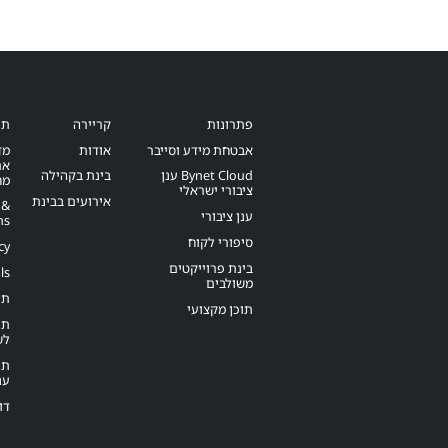
פתרונות
קריירה
תנ
אבטחת מידע וסייבר
אודות
מד
את
Bynet Cloud ענן
בינת בקהילה
מח
ציבורי ישראלי
אירועים בבינת
 &
ענן ציבורי
ns
סיפורי לקוח
cy
בינת פרוייקטים
ls
משולבים
תנ
תוכן מקצועי
תנ
לש
תנ
ענ
דו