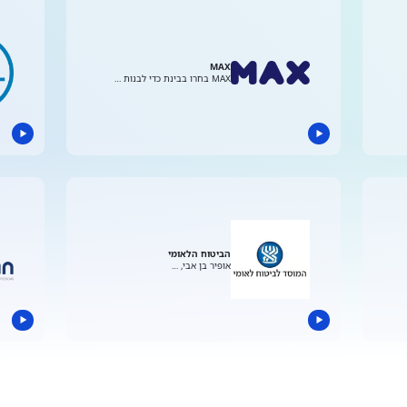
MAX
MAX בחרו בבינת כדי לבנות …
הביטוח הלאומי
אופיר בן אבי, …