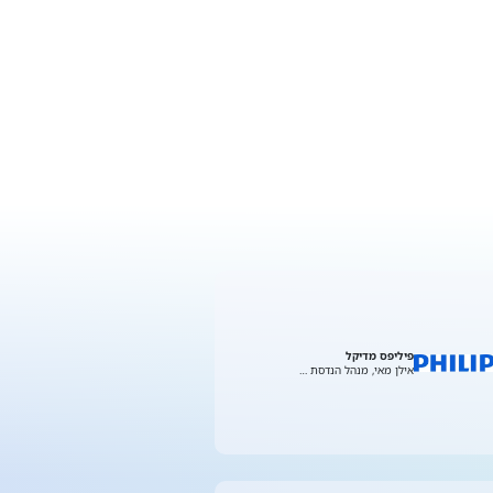
פיליפס מדיקל
אילן מאי, מנהל הנדסת …