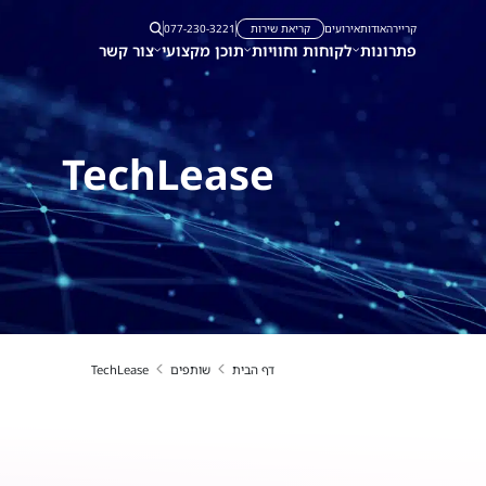
קריירה
אודות
אירועים
קריאת שירות
077-230-3221
פתרונות
לקוחות וחוויות
תוכן מקצועי
צור קשר
TechLease
דף הבית
שותפים
TechLease