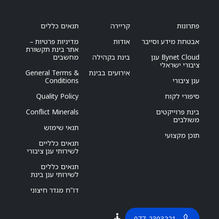
פתרונות
קריירה
תנאים כללים
אבטחת מידע וסייבר
אודות
מדיניות פרטיות –
אתר בינת תקשורת
Bynet Cloud ענן
בינת בקהילה
מחשבים
ציבורי ישראלי
אירועים בבינת
General Terms &
ענן ציבורי
Conditions
סיפורי לקוח
Quality Policy
בינת פרוייקטים
Conflict Minerals
משולבים
תנאי שימוש
תוכן מקצועי
תנאים כלליים
לשירותי ענן ציבורי
תנאים כללים
לשירותי ענן בינת
דו”ח מגדר חיצוני
077-2303221