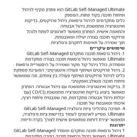
GitLab Self-Managed Ultimate הוא פתרון מקיף לניהול
ופיתוח תוכנה בקוד פתוח, המספק
כלים מתקדמים לניהול גרסאות, ניהול פרויקטים, בדיקות
ואינטגרציה מתמשכת, ניהול אבטחה
והתאמה אישית. הפתרון מאפשר לארגונים לפתח ולנהל
פרויקטי תוכנה בצורה יעילה ומאובטחת,
תוך שמירה על תאימות לתקנים ורגולציות .
שימושים עיקריים
1. ניהול גרסאות תוכנה מתקדם GitLab Self-Managed
Ultimate: מאפשר ניהול גרסאות תוכנה בצורה מתקדמת
ומסודרת, כולל ניהול קוד מקור ושמירה על היסטוריית גרסאות .
2. ניהול פרויקטים ושיתוף פעולה אינטגרטיבי: המערכת מספקת
כלים לניהול פרויקטים ושיתוף פעולה בין צוותים, מה שמאפשר
פיתוח תוכנה משולב ואפקטיבי.
3. בדיקות ואינטגרציה מתמשכת עם ניהול אבטחה: הפתרון
מאפשר ביצוע בדיקות ואינטגרציה מתמשכת (CD/CI (עם
יכולות ניהול אבטחה מתקדמות, מה שמבטיח פיתוח רציף,
איכותי ומאובטח של תוכנה.
4. תמיכה בתהליכי ציות ורגולציה GitLab Self-Managed
Ultimate: מסייע לארגונים לעמוד בדרישות ציות ורגולציה,
ומאפשר יצירת דוחות מותאמים אישית לצורך בקרה ודיווח.
יתרונות
1 ניהול גרסאות תוכנה מתקדם ומסודר GitLab Self-Managed
Ultimate: מאפשר ניהול גרסאות תוכנה בצורה מתקדמת