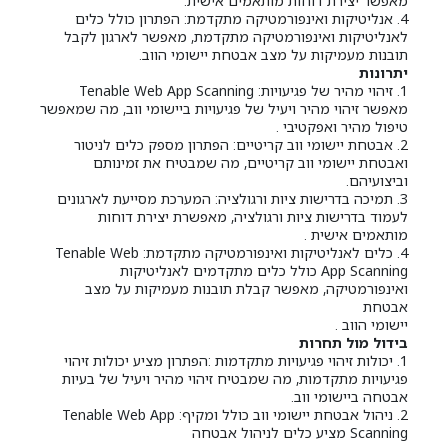
מאפשר יצירת דוחות מותאמים אישית.
4. אנליטיקות ואינפורמטיקה מתקדמת: הפתרון כולל כלים
לאנליטיקות ואינפורמטיקה מתקדמת, מאפשר לארגון לקבל
תובנות מעמיקות על מצב אבטחת יישומי הווב.
יתרונות
1. זיהוי מהיר של פגיעויות: Tenable Web App Scanning
מאפשר זיהוי מהיר ויעיל של פגיעויות ביישומי ווב, מה שמאפשר
טיפול מהיר ואפקטיבי .
2. אבטחת יישומי ווב קריטיים: הפתרון מספק כלים לניטור
ואבטחת יישומי ווב קריטיים, מה שמבטיח את זמינותם
וביצועיהם.
3. תמיכה בדרישות ציות ורגולציה: המערכת מסייעת לארגונים
לעמוד בדרישות ציות ורגולציה, מאפשרת יצירת דוחות
מותאמים אישית .
4. כלים לאנליטיקות ואינפורמטיקה מתקדמת: Tenable Web
App Scanning כולל כלים מתקדמים לאנליטיקות
ואינפורמטיקה, מאפשר קבלת תובנות מעמיקות על מצב
אבטחת
יישומי הווב .
בידול מול תחרות
1. יכולות זיהוי פגיעויות מתקדמות :הפתרון מציע יכולות זיהוי
פגיעויות מתקדמות, מה שמבטיח זיהוי מהיר ויעיל של בעיות
אבטחה ביישומי ווב.
2. ניהול אבטחת יישומי ווב כולל ומקיף: Tenable Web App
Scanning מציע כלים לניהול אבטחה