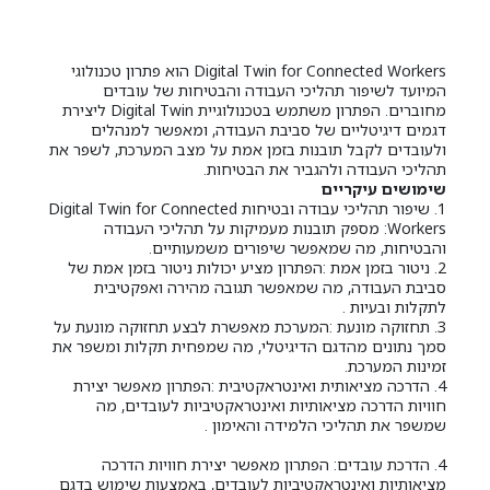
Digital Twin for Connected Workers הוא פתרון טכנולוגי
המיועד לשיפור תהליכי העבודה והבטיחות של עובדים
מחוברים. הפתרון משתמש בטכנולוגיית Digital Twin ליצירת
דגמים דיגיטליים של סביבת העבודה, ומאפשר למנהלים
ולעובדים לקבל תובנות בזמן אמת על מצב המערכת, לשפר את
תהליכי העבודה ולהגביר את הבטיחות.
שימושים עיקריים
1. שיפור תהליכי עבודה ובטיחות Digital Twin for Connected
Workers: מספק תובנות מעמיקות על תהליכי העבודה
והבטיחות, מה שמאפשר שיפורים משמעותיים.
2. ניטור בזמן אמת :הפתרון מציע יכולות ניטור בזמן אמת של
סביבת העבודה, מה שמאפשר תגובה מהירה ואפקטיבית
לתקלות ובעיות .
3. תחזוקה מונעת :המערכת מאפשרת לבצע תחזוקה מונעת על
סמך נתונים מהדגם הדיגיטלי, מה שמפחית תקלות ומשפר את
זמינות המערכת.
4. הדרכה מציאותית ואינטראקטיבית :הפתרון מאפשר יצירת
חוויות הדרכה מציאותיות ואינטראקטיביות לעובדים, מה
שמשפר את תהליכי הלמידה והאימון .
4. הדרכת עובדים: הפתרון מאפשר יצירת חוויות הדרכה
מציאותיות ואינטראקטיביות לעובדים, באמצעות שימוש בדגם