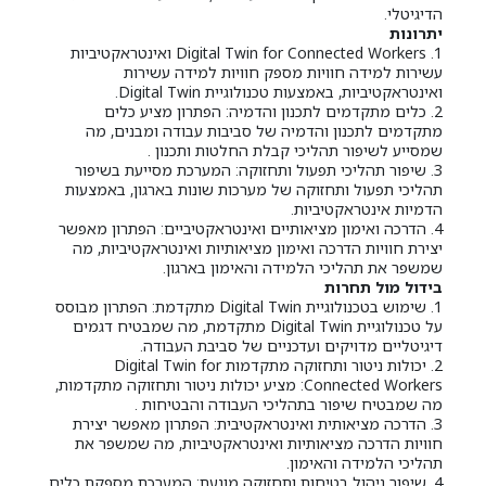
הדיגיטלי.
יתרונות
1. Digital Twin for Connected Workers ואינטראקטיביות
עשירות למידה חוויות מספק חוויות למידה עשירות
ואינטראקטיביות, באמצעות טכנולוגיית Digital Twin.
2. כלים מתקדמים לתכנון והדמיה: הפתרון מציע כלים
מתקדמים לתכנון והדמיה של סביבות עבודה ומבנים, מה
שמסייע לשיפור תהליכי קבלת החלטות ותכנון .
3. שיפור תהליכי תפעול ותחזוקה: המערכת מסייעת בשיפור
תהליכי תפעול ותחזוקה של מערכות שונות בארגון, באמצעות
הדמיות אינטראקטיביות.
4. הדרכה ואימון מציאותיים ואינטראקטיביים: הפתרון מאפשר
יצירת חוויות הדרכה ואימון מציאותיות ואינטראקטיביות, מה
שמשפר את תהליכי הלמידה והאימון בארגון.
בידול מול תחרות
1. שימוש בטכנולוגיית Digital Twin מתקדמת: הפתרון מבוסס
על טכנולוגיית Digital Twin מתקדמת, מה שמבטיח דגמים
דיגיטליים מדויקים ועדכניים של סביבת העבודה.
2. יכולות ניטור ותחזוקה מתקדמות Digital Twin for
Connected Workers: מציע יכולות ניטור ותחזוקה מתקדמות,
מה שמבטיח שיפור בתהליכי העבודה והבטיחות .
3. הדרכה מציאותית ואינטראקטיבית: הפתרון מאפשר יצירת
חוויות הדרכה מציאותיות ואינטראקטיביות, מה שמשפר את
תהליכי הלמידה והאימון.
4. שיפור ניהול בטיחות ותחזוקה מונעת: המערכת מספקת כלים