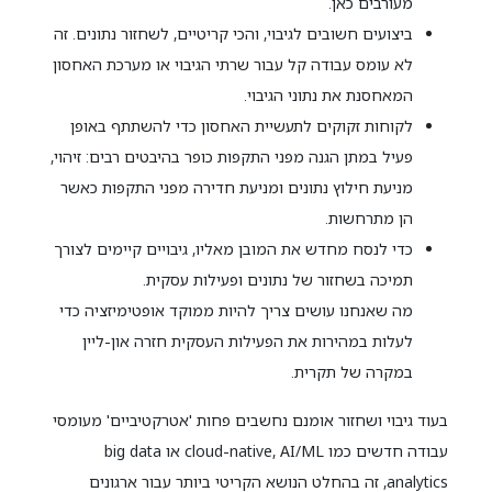
מעורבים כאן.
ביצועים חשובים לגיבוי, והכי קריטיים, לשחזור נתונים. זה
לא עומס עבודה קל עבור שרתי הגיבוי או מערכת האחסון
המאחסנת את נתוני הגיבוי.
לקוחות זקוקים לתעשיית האחסון כדי להשתתף באופן
פעיל במתן הגנה מפני התקפות כופר בהיבטים רבים: זיהוי,
מניעת חילוץ נתונים ומניעת חדירה מפני התקפות כאשר
הן מתרחשות.
כדי לנסח מחדש את המובן מאליו, גיבויים קיימים לצורך
תמיכה בשחזור של נתונים ופעילות עסקית.
מה שאנחנו עושים צריך להיות ממוקד אופטימיזציה כדי
לעלות במהירות את הפעילות העסקית חזרה און-ליין
במקרה של תקרית.
בעוד גיבוי ושחזור אומנם נחשבים פחות 'אטרקטיביים' מעומסי
עבודה חדשים כמו cloud-native, AI/ML או big data
analytics, זה בהחלט הנושא הקריטי ביותר עבור ארגונים