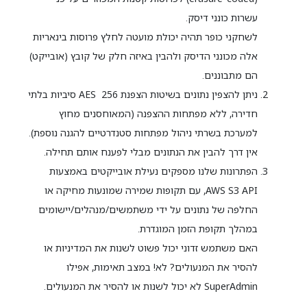
עשרות כונני דיסק.
לשחקני כופר תהיה יכולת מועטה לחלץ פרוסות בינאריות
אלה מכונני הדיסק ולהבין באיזה חלק של קובץ (אובייקט)
הם מתבוננים.
ניתן להצפין נתונים בשיטות הצפנת AES 256 סיביות בלתי
חדירה, ללא מפתחות ההצפנה (המאוחסנים מחוץ
למערכת בשרתי ניהול מפתחות סטנדרטיים להגנה נוספת).
אין דרך להבין את הנתונים מבלי לפענח אותם תחילה.
הפתרונות שלנו מספקים נעילת אובייקטים באמצעות
AWS S3 API, עם תקופות שמירה שמונעות מחיקה או
החלפה של נתונים על ידי משתמשים/מנהלים/יישומים
במהלך תקופת הזמן המוגדרת.
האם משתמש זדוני יכול פשוט לשנות את המדיניות או
להסיר את המנעולים? לא! במצב תאימות, אפילו
SuperAdmin לא יכול לשנות או להסיר את המנעולים.