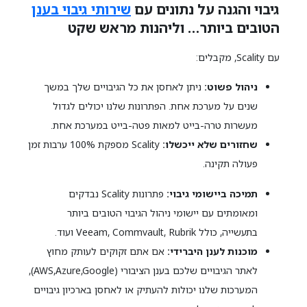
גיבוי והגנה על נתונים עם
שירותי גיבוי בענן
הטובים ביותר… וליהנות מראש שקט
עם Scality, מקבלים:
ניהול פשוט:
ניתן לאחסן את כל הגיבויים שלך במשך
שנים על מערכת אחת. הפתרונות שלנו יכולים לגדול
מעשרות טרה-בייט למאות פטה-בייט במערכת אחת.
שחזורים שלא ייכשלו:
Scality מספקת 100% ערבות זמן
פעולה תקינה.
תמיכה ביישומי גיבוי:
פתרונות Scality נבדקים
ומאומתים עם יישומי ניהול הגיבוי הטובים ביותר
בתעשייה, כולל Veeam, Commvault, Rubrik ועוד.
מוכנות לענן היברידי:
אם אתם זקוקים לעותק מחוץ
לאתר הגיבויים שלכם בענן הציבורי (AWS,Azure,Google),
המערכות שלנו יכולות להעתיק או לאחסן בארכיון גיבויים