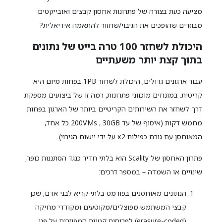
מציעה כעת בצורה של פתרונות אחסון קבצים ואובייקטים
מבוזרים שהופכים את הגיבוי/שחזור להתאמה אידיאלית?
היכולת לשחזר 100 טרה בייט של נתונים
בתוך קצת יותר משעתיים
עבור ארגונים גדולים, היכולת לשחזר 1PB בפחות מיום היא
קריטית. במונחים מוכווני פתרונות, רמה זו של ביצועים מספקת
דרך לשחזר את השירותים הקריטיים ביותר של הארגון בפחות
מחמש דקות (איסוף של עד 200VMs , 30GB כל אחד,
המאוחסן עם גורם כפילות x2 על ידי יישום הגיבוי).
פתרון האחסון של Scality הוא בלתי חדיר כנגד הסתננות כופר,
שינויים או השמדה – במספר דרכים:
הנתונים מאוחסנים בפורמט בלתי קריא לבני אדם, שכן
קבצי המשתמש מפוצלים/מקוטעים ומקודדי מחיקה
(erasure-coded) לפרוסות קטנות המפוזרים על פני