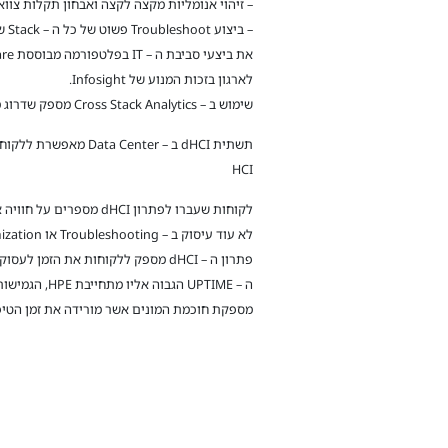
– זיהוי אנומליות מקצה לקצה ואבחון תקלות צווארי בקבוק ב – VMware. ה – Infosight מבצע הסתכלות כוללות בה ההתנהגות של
לארגון בזכות המנוע של Infosight.
שימוש ב – Cross Stack Analytics מספק שדרוג משמעותי של סביבת הוירטואליזציה ונותן המלצות לפתרון בעיות והקצאה נכונה של המשאבים של הסביבה.
HCI
לקוחות שעברו לפתרון dHCI מספרים על חוויה אחרת בניהול היומיומי של תחזוקת מרכז המחשוב.
לא עוד עיסוק ב – Troubleshooting או Optimization, לא עוד עבודה סיזיפית של תהליכי שדרוג מורכבים.
פתרון ה – dHCI מספק ללקוחות את הזמן לעסוק בצמיחה עסקית של הארגון ולא 'לרדוף' אחר הטכנולוגיה או אחר הטיפול בתקלות.
מספקת חוכמת המונים אשר מורידה את זמן הטיפול ב