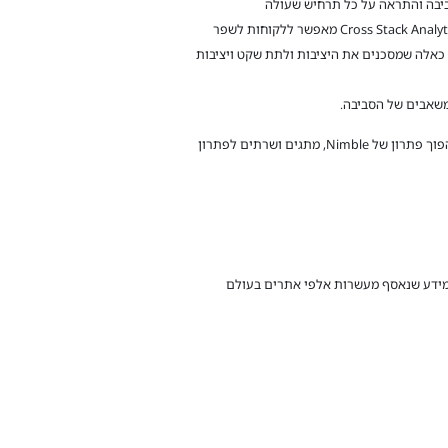
– ביצוע Troubleshoot פשוט של כל ה – Stack של הלקוח (אחסון, שרתים ו – Hypervisor) על ידי HPE Cross Stack Analytics. ה – Cross Stack Analytics מאפשר ללקוחות לשפר
/חומרה מיותרים או כאלה שמסכנים את היציבות ולתת שקט ויציבות
תשתית dHCI ב – Data Center מאפשרת ללקוחות לקבל הרבה יותר יכולות בעלות משתלמת במיוחד, עלות הכוללת אשר מאפשרת להפוך פתרון של Nimble, מתגים ושרתים לפתרון
HP, הגמישות בגידול בלתי תלוי בכח עיבוד ומשאבי אחסון וכן מערכת ה – AI (Infosight) הניזונה ממידע שנאסף מעשרות אלפי אתרים בעולם