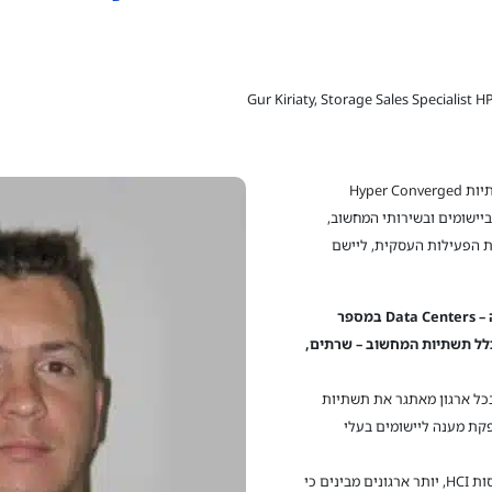
Gur Kiriaty, Storage Sales Specialist H
בעידן בו חברות גדלות במהירות בהשקעות בתשתיות Hyper Converged
Infrastructu תוך כדי ביצוע Modernization ביישומים ובשירותי המחשוב,
ת הפעילות העסקית, ליישם
תשתית Hyperconverged (HCI) שינתה את ה – Data Centers במספר
כלל תשתיות המחשוב – שרתים,
בכל ארגון מאתגר את תשתיות
אספקת מענה ליישומים בעלי
לאחר 5 שנות הבשלה ופריסה של תשתיות מבוססות HCI, יותר ארגונים מבינים כי