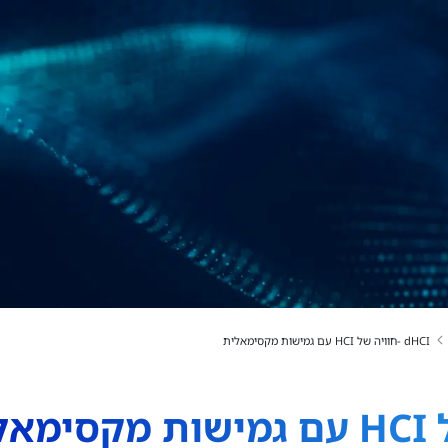
dHCI -חוויה של HCI עם גמישות מקסימאלית