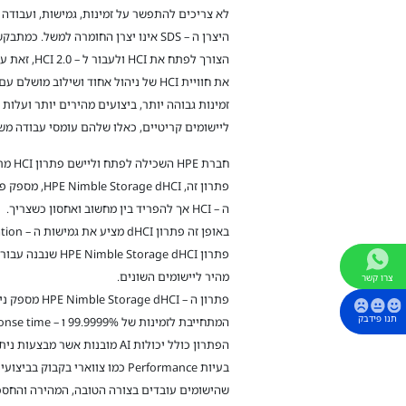
לא צריכים להתפשר על זמינות, גמישות, ועבודה
היצרן ה – SDS אינו יצרן החומרה למשל. 
הצורך לפתח את
את חוויית HCI של ניהול אחוד ושילוב מ
ליישומים קריטיים, כאלו שלהם עומסי עבודה מש
חברת HPE השכילה לפתח וליישם פתרון HCI מתקדם, כזה המאפשר הוצאה מינימאלית עבור גדילה ב –
ה – HCI אך להפריד בין מחשוב ואחסון כשצריך.
באופן זה פתרון dHCI מציע את גמישות ה – Consolidation ואת הפשטות של HCI.
פתרון age dHCI
מהיר ליישומים השונים.
צרו קשר
תנו פידבק
המתחייבת לזמינות של 99.9999% ו – Sub ms Response time בזמן אספקת ביצועי IO גבוהה ועקבית.
הפתרון כולל יכולות AI מובנות אשר מבצעות ניתוח רוחבי מהאחסון, שרתים, וכן כל VM ו – VM.
שהישומים עובדים בצורה הטובה, המהירה והחסכנ