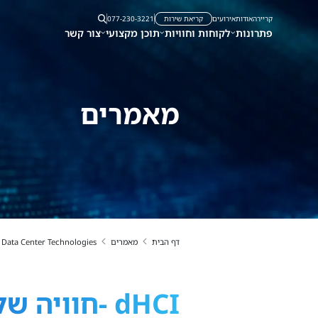
קריירה
אודות
אירועים
קריאת שירות
077-230-3221
פתרונות
לקוחות וחוויות
תוכן מקצועי
צור קשר
מאמרים
דף הבית
מאמרים
Data Center Technologies
dHCI -חוויה של HCI עם גמישות מקסימאלית