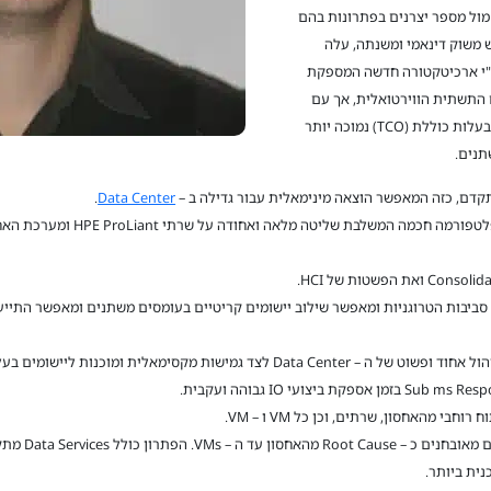
 מול מספר יצרנים בפתרונות בהם
כמתבקש משוק דינאמי ומשנתה, עלה
 HCI ולעבור ל – HCI 2.0, זאת ע"י ארכיטקטורה חדשה המספקת
ושלם עם התשתית הווירטואלית, אך עם
זמינות גבוהה יותר, ביצועים מהירים יותר ועלות בעלות כוללת (TCO) נמוכה יותר
תנים.
.
Data Center
HPE Nimble Stor שנבנה עבור סביבות הטרוגניות ומאפשר שילוב יישומים קריטיים בעומסים משתנים ומ
ית ביותר.