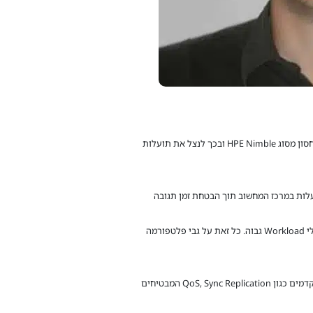
פתרון זה, HPE Nimble Storage dHCI, מספק פלטפורמה חכמה המשלבת שליטה מלאה ואחודה על שרתי HPE ProLiant ומערכת האחסון מסוג HPE Nimble ובכך לנצל את תועלות
אפשר התייעלות במרכז המחשוב תוך הבטחת זמן תגובה
פתרון ה – HPE Nimble Storage dHCI מספק ניהול אחוד ופשוט של ה – Data Center לצד גמישות מקסימאלית ומוכנות ליישומים בעלי Workload גבוה. כל זאת על גבי פלטפורמה
בעיות Performance כמו צווארי בקבוק בביצועים מאובחנים כ – Root Cause מהאחסון עד ה – VMs. הפתרון כולל Data Services מתקדמים כגון QoS, Sync Replication המבטיחים