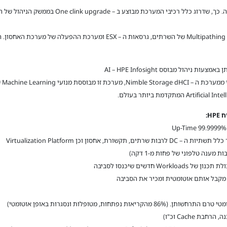
שדרוג זה כולל את ה – Firmware וה – Multipathing Software של השרתים, גרסא
יהול מבוסס AI – HPE Infosight
 מקבל אותם אוטומטית ומכיר את הסביבה
 Cache וכ"ו)