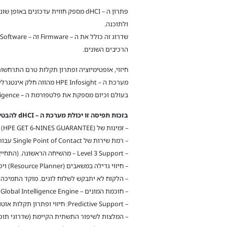
ולתוכנה.
הרכיבים השונים.
חיזוי, אופטימיזציה ופתרון תקלות טרם התרחשותן באמצעות נ
בעולם וכיום מספקת את פלטפורמת ה – Artificial Intelligence המתקדמת ביותר בעולם.
בזכות תפיסה זו יכולת מערכת ה – dHCI להבטיח HPE:
– זמינות של Up-Time 99.9999% (HPE GET 6-NINES GUARANTEE)
– רמת שירות של Single Point of Contact עבור כלל תשתיות ה – DC לרבות שרתים, תקשורת, אחסון וכן Virtualization Platform
– Level 3 Support – מהשיחה הראשונה. (התחייבות מענה טלפוני של פחות מ-1 דקה)
– חיזוי גדילה במשאבים (Resource Planner) ויכולת תכנון של Workloads חדשים שיכנסו לסביבה
– הלקוח לא יתבקש לשלוח לוגים. מוקד התמיכה
– חוכמת המונים – Global Intelligence Engine
– Predictive Support: חיזוי ופתרון תקלות אוטומטי טרם התרחשותן. (86% מהקריאות נפתחות, מטופלות ונסגרות באופן אוטומטי)
– המלצות לשיפור התשתית הקיימת (שדרוגי תוכנה, הרחבת