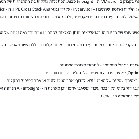
 הסביבה והתראה על כל תרחיש שעולה
את ביצעי סביבת ה – IT בפלטפורמה מבוססת VMware, לזהות בעיות בצורה פרואקטיבית, ולהימנע משדרוגי תוכנה
ה – UPTIME הגבוה אליו מתחייבת E
תחזוקה בכ – 86%.