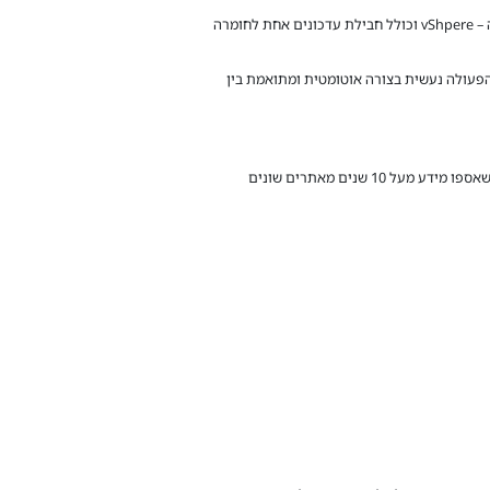
פתרון ה – dHCI מספק חווית עדכונים באופן שונה. כך, שדרוג כלל רכיבי המערכת מבוצע ב – One clink upgrade בממשק הניהול של ה – vShpere וכולל חבילת עדכונים אחת לחומרה
ות ה – ESX ומערכת ההפעלה של מערכת האחסון. הפעולה נעשית בצורה אוטומטית ומתואמת בין
מערכת ה – HPE Infosight מהווה חלק אינטגרלי ממערכת ה – Nimble Storage dHCI, מערכת זו מבוססת מנועי Machine Learning שאספו מידע מעל 10 שנים מאתרים שונים