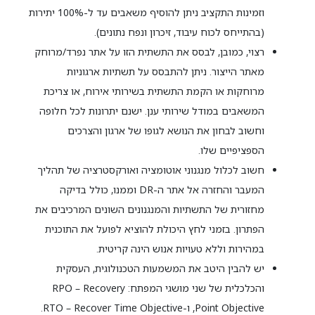
וזמינות התקציב ניתן להוסיף משאבים עד ל-100% יתירות
(בהתייחס לכוח עיבוד, זיכרון ונפח נתונים).
רצוי, כמובן, לבסס את התשתית הזו על אתר נפרד/מרוחק
מאתר הייצור. ניתן להתבסס על תשתיות ארגוניות
מרוחקות או הקמת התשתית בשירותי אירוח, או צריכת
המשאבים במודל שירותי ענן. ישנם יתרונות לכל חלופה
וחשוב לבחון את הנושא לגופו של ארגון והצרכים
הספציפיים שלו.
חשוב לכלול מנגנוני אוטומציה ואורקסטרציה של תהליך
המעבר והחזרה אל אתר ה-DR וממנו, כולל בדיקה
מחזורית של התשתיות והמנגנונים השונים המרכיבים את
הפתרון. בזמני לחץ היכולת להוציא לפועל את התוכנית
במהירות וללא טעויות אנוש הינה קריטית.
יש להבין היטב את המשמעות הטכנולוגית, העסקית
והכלכלית של שני מושגי המפתח: RPO – Recovery
Point Objective, ו-RTO – Recover Time Objective.