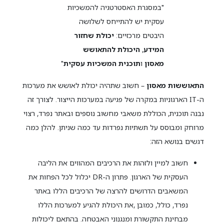
"במסגרת האסטרטגיה להמשכיות
עסקית יש להתייחס לשלושה
היבטים מרכזיים:
יכולת שחזור
המידע
,
היכולת להתאושש
מאסון
ו
תוכנית המשכיות עסקית
"
התאוששות מאסון
– חשוב שתהיה יכולת לאושש את מערכות
ה-IT הארגוניות במקרה של פגיעה במערכות הייצור. לצורך זה
נבנה תוכנית, הכוללת משאבי מחשוב נוספים ובאתר נפרד, רצוי
מרוחק ומבוסס על תשתיות נפרדות עד כמה שניתן. להלן כמה
דגשים בנושא הזה:
חשוב למיין ולזהות את הרכיבים המהווים את הליבה
העסקית של הארגון. פתרון ה-DR יכלול לכל הפחות את
המשאבים הדרושים להרצה של הרכיבים הללו באתר
נפרד, כולל, כמובן ,את היכולת להגיע למערכות הללו
מבחינת התקשורת ומנגנוני האבטחה. בהתאם ליכולות