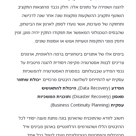
להגנה ושמירה על נתונים אלה. חלק נכבד מהוצאות התקציב
השוטף ותקציב ההשקעות מוקצות שנה אחר שנה לרכישה
ותחזוקה של מערכות, אשר נועדו לספק לארגון את הביטחון,
שהבסיס הטכנולוגי המאפשר את תפקודו התקין יהיה מוגן, זמין
וחסין מפני התקפות וטעויות אנוש או אסונות שונים.
בימים אלו של אתגרים ביטחוניים ברמה הלאומית, ארגונים
צריכים לבנות אסטרטגיה מקיפה ויסודית להגנה מיטבית על
נכסי המידע שבבעלותם. במסגרת האסטרטגיה להמשכיות
עסקית יש להתייחס לשלושה היבטים מרכזיים:
יכולת שחזור
המידע
(Data Recovery),
היכולת להתאושש
מאסון
(Disaster Recovery) ו
תוכנית המשכיות
עסקית
(Business Continuity Planning).
חשוב לוודא שהתוכנית שהארגון בונה נותנת מענה יסודי לכל
ההיבטים הללו ושהגורמים הרלוונטיים בארגון מבינים איל
מהיכולות והפתרונות הטכנולוגיים נועדו לטפל בכל אחד