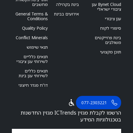
Bynet Cloud ענן
בינת בקהילה
מחשבים
ציבורי ישראלי
אירועים בבינת
General Terms &
ענן ציבורי
Conditions
סיפורי לקוח
Quality Policy
בינת פרוייקטים
Conflict Minerals
משולבים
תנאי שימוש
תוכן מקצועי
תנאים כלליים
לשירותי ענן ציבורי
תנאים כללים
לשירותי ענן בינת
דו”ח מגדר חיצוני
077-2303221
הרשמו לקבלת מגזין ICTrends מגזין החדשנות
בטכנולוגיות המידע