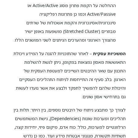
ההחלטה על הקמת פתרון מסוג Active/Active או
Active/Passive וכמו כן פתרונות רפליקציה
סינכרונית/אסינכרונית והקמת אשכולות של שרתים
מבוזרים (Stretched Cluster) מושפעות באופן ישיר
מהצורך הארגוני ומהערכים הניתנים לשני המושגים הללו.
המשכיות עסקית
– לאחר שהתוכניות להגנה על המידע ויכולת
התאוששות מאסון נמצאות במקומן, ניתן לגשת להשלמת
התכנון עם שאר ההיבטים השייכים למעטפת העסקית של
הארגון. בלב סעיף זה התייחסות לניתוח התהליכים העסקיים
והיכולת שלהם להמשיך לתפקד ולבצע את אשר נועדו לעשות
גם בתרחישי אסון שונים.
לצורך כך מתבצע ניתוח של היבטים נוספים, בין היתר: תלות בין
תהליכים ומערכות שונות (Dependencies), גישת המשתמשים
הרלוונטיים למערכות, כולל: כוח אדם, מיקום פיזי, יחידות קצה,
תשתיות תקשורת, מנגנוני אבטחת מידע ועוד. כמו כן נדרש