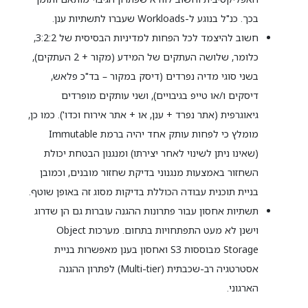
בכך. כנ"ל בנוגע ל-Workloads שעברו לתשתיות ענן.
חשוב להיצמד לכל הפחות למדיניות הבסיסית של 3:2:2,
כלומר, שלושה העתקים של המידע (מקור + 2 העתקים),
בשני סוגי מדיה נפרדים (דיסק במקור – בד"כ פלאש,
דיסקים ו/או טייפ בגיבויים), ושני עותקים מופרדים
גיאוגרפית (אתר נפרד + ענן, או + אתר אירוח וכדו'). כמו כן,
מומלץ כי לפחות עותק אחד יהיה ברמת Immutable
(שאינו ניתן לשינוי לאחר יצירתו) ומנגנון הבטחת יכולת
השחזור באמצעות מנגנוני בדיקת שחזור מובנים, וכמובן
בניית תוכנית עבודה הכוללת בדיקות מסוג זה באופן שוטף.
תשתיות אחסון עבור פתרונות ההגנה עוברות גם הן שדרוג
וישנן לא מעט התפתחויות בתחום. מערכות Object
Storage מבוססות S3 ואחסון בענן מאפשרות בניית
אסטרטגיה רב-שכבתית (Multi-tier) לפתרון ההגנה
הארגוני.