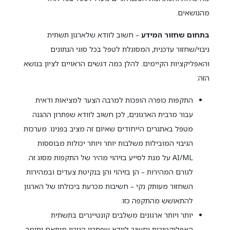
מהנושאים.
בתחום שחזור המידע
– חשוב לוודא שלארגון תשתית
גיבוי/שחזור עדכנית, המסוגלת לטפל בכל סוגי הנתונים
והאפליקציות הקיימים. להלן כמה דגשים הראויים לציון בנושא
הזה:
התקפות כופרה הופכות למרבה הצער למציאות ודאית
עבור מרבית הארגונים, לכן חשוב לוודא שפתרון ההגנה
מטפל באתגרים הייחודים שאיום זה מציב בפנינו. מערכות
הגיבוי המובילות משלבות יותר ויותר יכולות מבוססות
AI/ML על מנת לסייע בזיהוי מהיר של התקפות מסוג זה.
לגורם המהירות – הן בזיהוי והן בנקיטת צעדים ובמהירות
השחזור מעותק נקי – חשיבות מכרעת ביכולתו של הארגון
להתאושש מהתקפה כזו.
יותר ויותר ארגונים משלבים קונטיינרים בתשתית
האפליקטיבית וחשוב לוודא שפתרון הגיבוי מותאם ותומך